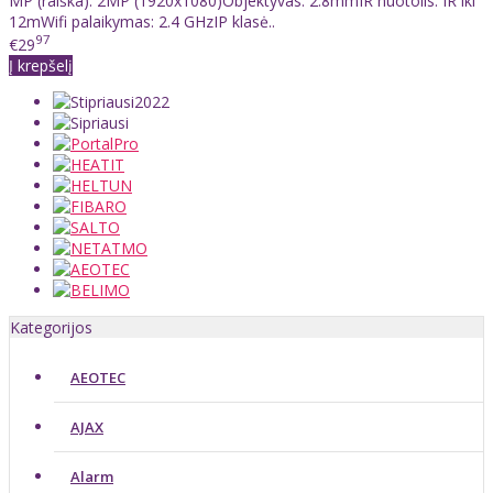
MP (raiška): 2MP (1920x1080)Objektyvas: 2.8mmIR nuotolis: IR iki
12mWifi palaikymas: 2.4 GHzIP klasė..
97
€29
Į krepšelį
Kategorijos
AEOTEC
AJAX
Alarm