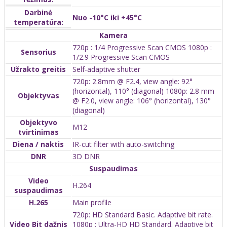
Darbinė
Nuo -10°C iki +45°C
temperatūra:
Kamera
720p : 1/4 Progressive Scan CMOS 1080p :
Sensorius
1/2.9 Progressive Scan CMOS
Užrakto greitis
Self-adaptive shutter
720p: 2.8mm @ F2.4, view angle: 92°
(horizontal), 110° (diagonal) 1080p: 2.8 mm
Objektyvas
@ F2.0, view angle: 106° (horizontal), 130°
(diagonal)
Objektyvo
M12
tvirtinimas
Diena / naktis
IR-cut filter with auto-switching
DNR
3D DNR
Suspaudimas
Video
H.264
suspaudimas
H.265
Main profile
720p: HD Standard Basic. Adaptive bit rate.
Video Bit dažnis
1080p : Ultra-HD HD Standard. Adaptive bit