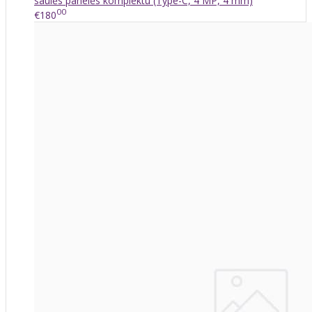
saulės panelės komplektu (Type-C, 4 MP, 4 mm)
00
€180