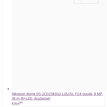
Hikvision dome DS-2CD2383G2-LI2U/SL F2.8 (juoda, 8 MP,
30 m IR+LED, AcuSense)
94
€304