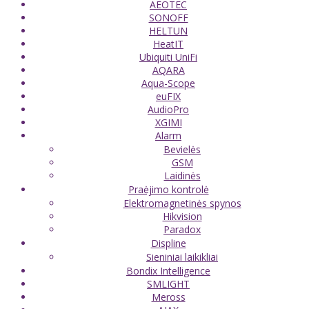
AEOTEC
SONOFF
HELTUN
HeatIT
Ubiquiti UniFi
AQARA
Aqua-Scope
euFIX
AudioPro
XGIMI
Alarm
Bevielės
GSM
Laidinės
Praėjimo kontrolė
Elektromagnetinės spynos
Hikvision
Paradox
Displine
Sieniniai laikikliai
Bondix Intelligence
SMLIGHT
Meross