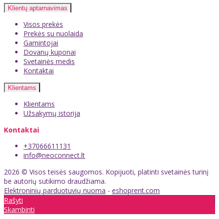
Klientų aptarnavimas
Visos prekės
Prekės su nuolaida
Gamintojai
Dovanų kuponai
Svetainės medis
Kontaktai
Klientams
Klientams
Užsakymų istorija
Kontaktai
+37066611131
info@neoconnect.lt
2026 © Visos teisės saugomos. Kopijuoti, platinti svetainės turinį
be autorių sutikimo draudžiama.
Elektroninių parduotuvių nuoma
-
eshoprent.com
Rašyti
Skambinti