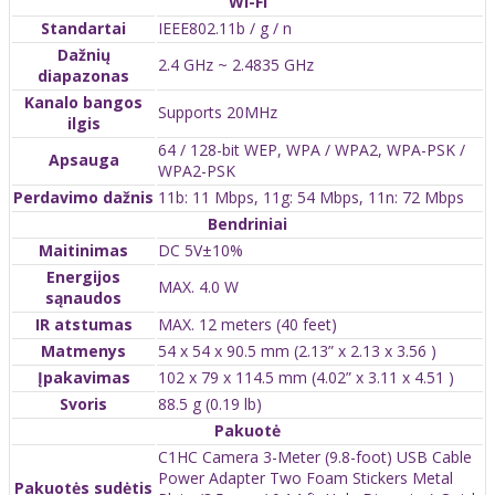
Wi-Fi
Standartai
IEEE802.11b / g / n
Dažnių
2.4 GHz ~ 2.4835 GHz
diapazonas
Kanalo bangos
Supports 20MHz
ilgis
64 / 128-bit WEP, WPA / WPA2, WPA-PSK /
Apsauga
WPA2-PSK
Perdavimo dažnis
11b: 11 Mbps, 11g: 54 Mbps, 11n: 72 Mbps
Bendriniai
Maitinimas
DC 5V±10%
Energijos
MAX. 4.0 W
sąnaudos
IR atstumas
MAX. 12 meters (40 feet)
Matmenys
54 x 54 x 90.5 mm (2.13” x 2.13 x 3.56 )
Įpakavimas
102 x 79 x 114.5 mm (4.02” x 3.11 x 4.51 )
Svoris
88.5 g (0.19 lb)
Pakuotė
C1HC Camera 3-Meter (9.8-foot) USB Cable
Power Adapter Two Foam Stickers Metal
Pakuotės sudėtis