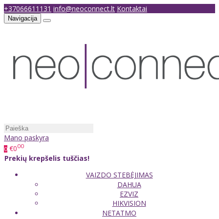
+37066611131
info@neoconnect.lt
Kontaktai
Navigacija
Mano paskyra
00
€0
0
Prekių krepšelis tuščias!
VAIZDO STEBĖJIMAS
DAHUA
EZVIZ
HIKVISION
NETATMO