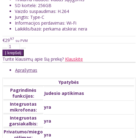
SD kortelė: 256GB
Vaizdo suspaudimas: H.264
Jungtis: Type-C
Informacijos perdavimas: Wi-Fi
Laikiklis/bazė: perkama atskirai: nera
97
€29
su PVM
Turite klausimų apie šią prekę?
Klauskite
Aprašymas
Ypatybės
Pagrindinės
Judesio aptikimas
funkcijos:
Integruotas
yra
mikrofonas:
Integruotas
yra
garsiakalbis:
Privatumo/miego
yra
rėžimas: