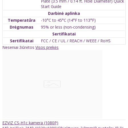
Plate (3.5 mm / 0.14 ft. Hole Diameter) Quick
Start Guide
Darbinė aplinka
Temperatūra
-10°C to 45°C (14°F to 113°F)
Drėgnumas
95% or less (non-condensing)
Sertifikatai
Sertifikatai
FCC / CE / UL / REACH / WEEE / RoHS
Neseniai žiūrėtos
Visos prekės
EZVIZ CS-H1c kamera (1080P)