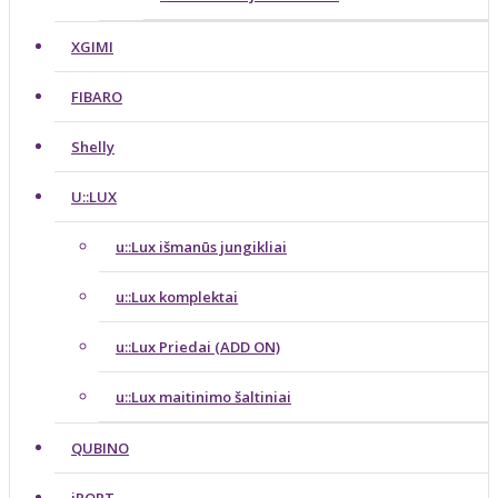
XGIMI
FIBARO
Shelly
U::LUX
u::Lux išmanūs jungikliai
u::Lux komplektai
u::Lux Priedai (ADD ON)
u::Lux maitinimo šaltiniai
QUBINO