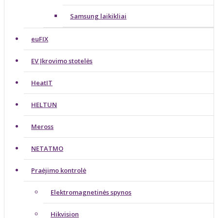
Samsung laikikliai
euFIX
EV Įkrovimo stotelės
HeatIT
HELTUN
Meross
NETATMO
Praėjimo kontrolė
Elektromagnetinės spynos
Hikvision