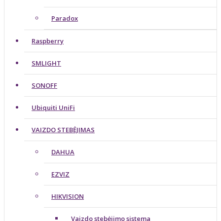
Paradox
Raspberry
SMLIGHT
SONOFF
Ubiquiti UniFi
VAIZDO STEBĖJIMAS
DAHUA
EZVIZ
HIKVISION
Vaizdo stebėjimo sistema