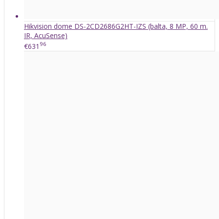
Hikvision dome DS-2CD2686G2HT-IZS (balta, 8 MP, 60 m.
IR, AcuSense)
96
€631