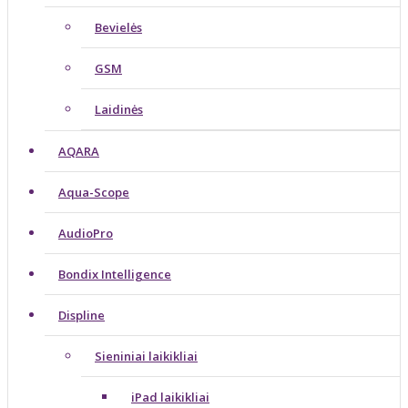
Bevielės
GSM
Laidinės
AQARA
Aqua-Scope
AudioPro
Bondix Intelligence
Displine
Sieniniai laikikliai
iPad laikikliai