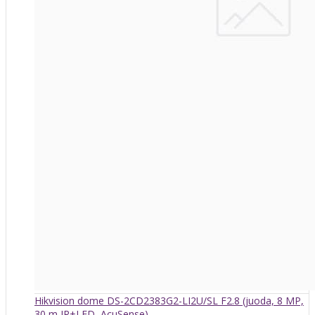
Hikvision dome DS-2CD2383G2-LI2U/SL F2.8 (juoda, 8 MP,
30 m IR+LED, AcuSense)