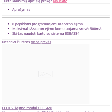
Turite klausimų apie šią prekę?
Klauskite
Aprašymas
8 papildomi programuojami i&scaron ėjimai
Maksimali i&scaron ėjimo komutuojama srovė: 500mA
Skirtas naudoti kartu su sistema ESIM384
Neseniai žiūrėtos
Visos prekės
ELDES išėjimo modulis EPGM8