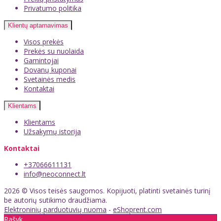
Privatumo politika
Klientų aptarnavimas
Visos prekės
Prekės su nuolaida
Gamintojai
Dovanų kuponai
Svetainės medis
Kontaktai
Klientams
Klientams
Užsakymų istorija
Kontaktai
+37066611131
info@neoconnect.lt
2026 © Visos teisės saugomos. Kopijuoti, platinti svetainės turinį
be autorių sutikimo draudžiama.
Elektroninių parduotuvių nuoma
-
eShoprent.com
Rašyk