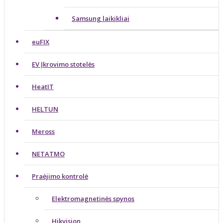
Samsung laikikliai
euFIX
EV Įkrovimo stotelės
HeatIT
HELTUN
Meross
NETATMO
Praėjimo kontrolė
Elektromagnetinės spynos
Hikvision