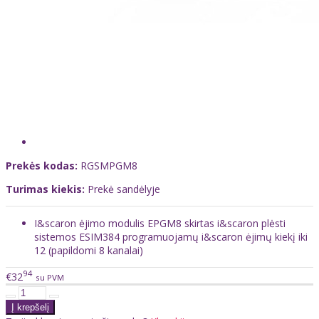
Prekės kodas:
RGSMPGM8
Turimas kiekis:
Prekė sandėlyje
I&scaron ėjimo modulis EPGM8 skirtas i&scaron plėsti
sistemos ESIM384 programuojamų i&scaron ėjimų kiekį iki
12 (papildomi 8 kanalai)
94
€32
su PVM