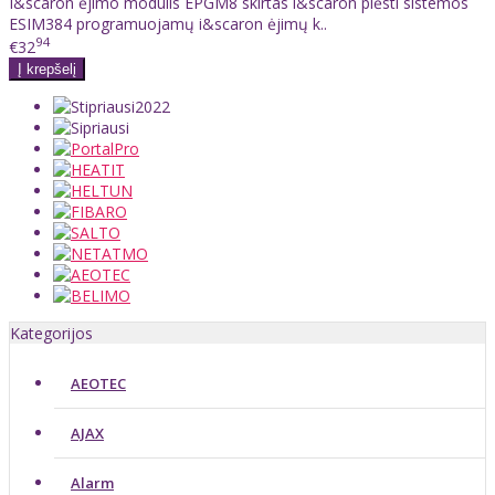
I&scaron ėjimo modulis EPGM8 skirtas i&scaron plėsti sistemos
ESIM384 programuojamų i&scaron ėjimų k..
94
€32
Kategorijos
AEOTEC
AJAX
Alarm