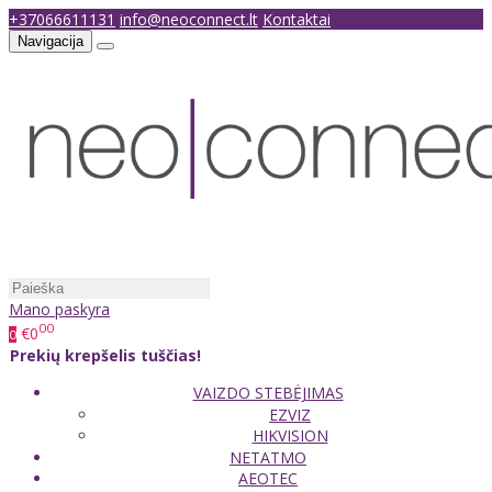
+37066611131
info@neoconnect.lt
Kontaktai
Navigacija
Mano paskyra
00
€0
0
Prekių krepšelis tuščias!
VAIZDO STEBĖJIMAS
EZVIZ
HIKVISION
NETATMO
AEOTEC