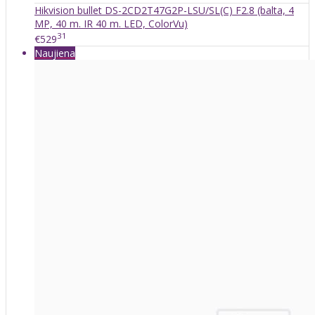
Hikvision bullet DS-2CD2T47G2P-LSU/SL(C) F2.8 (balta, 4
MP, 40 m. IR 40 m. LED, ColorVu)
31
€529
Naujiena