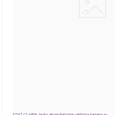
EZVIZ CS-HB8c lauko akumuliatorinė valdoma kamera su