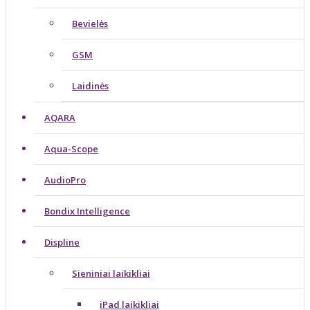
Bevielės
GSM
Laidinės
AQARA
Aqua-Scope
AudioPro
Bondix Intelligence
Displine
Sieniniai laikikliai
iPad laikikliai