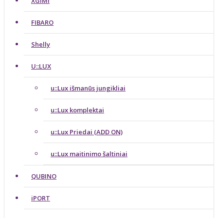
XGIMI
FIBARO
Shelly
U::LUX
u::Lux išmanūs jungikliai
u::Lux komplektai
u::Lux Priedai (ADD ON)
u::Lux maitinimo šaltiniai
QUBINO
iPORT