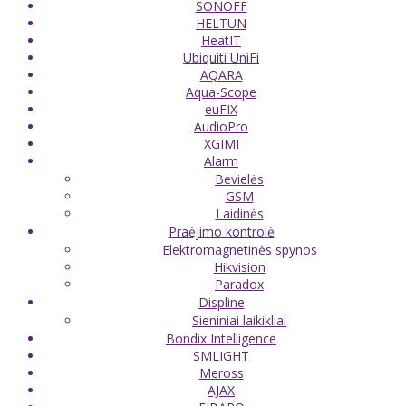
SONOFF
HELTUN
HeatIT
Ubiquiti UniFi
AQARA
Aqua-Scope
euFIX
AudioPro
XGIMI
Alarm
Bevielės
GSM
Laidinės
Praėjimo kontrolė
Elektromagnetinės spynos
Hikvision
Paradox
Displine
Sieniniai laikikliai
Bondix Intelligence
SMLIGHT
Meross
AJAX