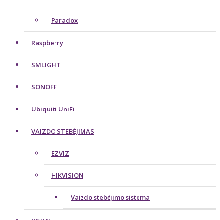
Paradox
Raspberry
SMLIGHT
SONOFF
Ubiquiti UniFi
VAIZDO STEBĖJIMAS
EZVIZ
HIKVISION
Vaizdo stebėjimo sistema