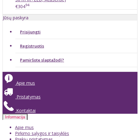
94
€304
Jūsų paskyra
Prisijungti
Registruotis
Pamiršote slaptažodį?
Apie mus
Pristatymas
Kontaktai
Informacija
Apie mus
Pirkimo sąlygos ir taisyklės
Prekių pristatymas