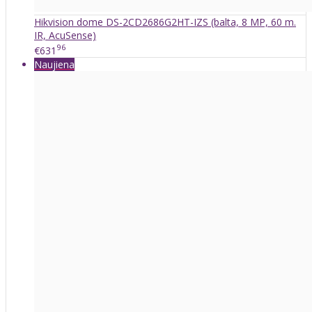
Hikvision dome DS-2CD2686G2HT-IZS (balta, 8 MP, 60 m.
IR, AcuSense)
96
€631
Naujiena