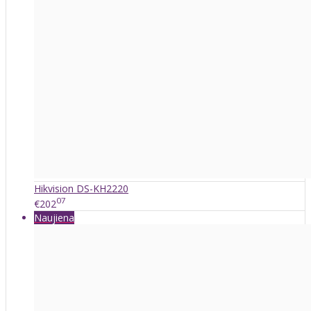
Hikvision DS-KH2220
07
€202
Naujiena