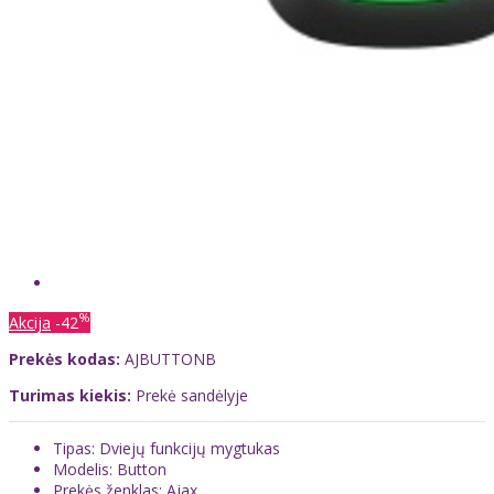
%
Akcija
-42
Prekės kodas:
AJBUTTONB
Turimas kiekis:
Prekė sandėlyje
Tipas: Dviejų funkcijų mygtukas
Modelis: Button
Prekės ženklas: Ajax