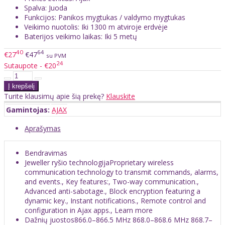
Spalva: Juoda
Funkcijos: Panikos mygtukas / valdymo mygtukas
Veikimo nuotolis: Iki 1300 m atviroje erdvėje
Baterijos veikimo laikas: Iki 5 metų
40
64
€27
€47
su PVM
24
Sutaupote - €20
Turite klausimų apie šią prekę?
Klauskite
Gamintojas:
AJAX
Aprašymas
Bendravimas
Jeweller ryšio technologijaProprietary wireless
communication technology to transmit commands, alarms,
and events., Key features:, Two-way communication.,
Advanced anti-sabotage., Block encryption featuring a
dynamic key., Instant notifications., Remote control and
configuration in Ajax apps., Learn more
Dažnių juostos866.0–866.5 MHz 868.0–868.6 MHz 868.7–