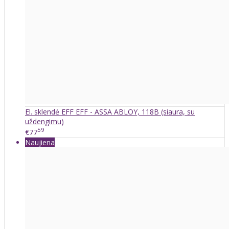
El. sklendė EFF EFF - ASSA ABLOY, 118B (siaura, su
uždengimu)
59
€77
Naujiena