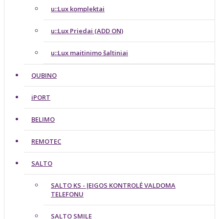
u::Lux komplektai
u::Lux Priedai (ADD ON)
u::Lux maitinimo šaltiniai
QUBINO
iPORT
BELIMO
REMOTEC
SALTO
SALTO KS - ĮEIGOS KONTROLĖ VALDOMA
TELEFONU
SALTO SMILE