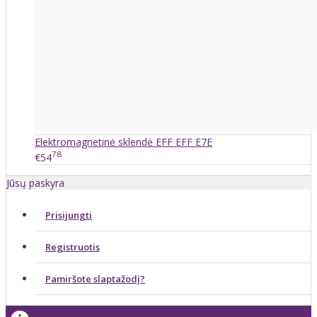
Elektromagnetinė sklendė EFF EFF E7E
78
€54
Jūsų paskyra
Prisijungti
Registruotis
Pamiršote slaptažodį?