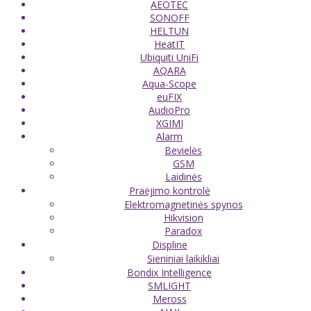
AEOTEC
SONOFF
HELTUN
HeatIT
Ubiquiti UniFi
AQARA
Aqua-Scope
euFIX
AudioPro
XGIMI
Alarm
Bevielės
GSM
Laidinės
Praėjimo kontrolė
Elektromagnetinės spynos
Hikvision
Paradox
Displine
Sieniniai laikikliai
Bondix Intelligence
SMLIGHT
Meross