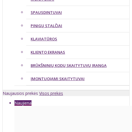
SPAUSDINTUVAI
PINIGŲ STALČIAI
KLAVIATŪROS
KLIENTO EKRANAS
BRŪKŠNINIŲ KODŲ SKAITYTUVŲ ĮRANGA
ĮMONTUOJAMI SKAITYTUVAI
Naujausios prekės
Visos prekės
Naujiena