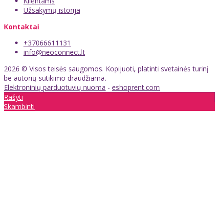
Klientams
Užsakymų istorija
Kontaktai
+37066611131
info@neoconnect.lt
2026 © Visos teisės saugomos. Kopijuoti, platinti svetainės turinį
be autorių sutikimo draudžiama.
Elektroninių parduotuvių nuoma
-
eshoprent.com
Rašyti
Skambinti