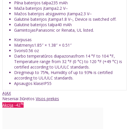
Pilna baterijos talpa235 mAh
Maža baterijos įtampa2.2 V⎓
Mažos baterijos atsigavimo įtampa2.3 V⎓
Galutinė baterijos įtampa1.8 V⎓, Device is switched off.
Galutinė baterijos talpa40 mAh
GamintojasPanasonic or Renata, UL listed.
Korpusas
Matmenys1.85″ × 1.38″ × 0.51″
Svoris0.56 oz
Darbo temperatūros diapazonasfrom 14 °F to 104 °F,
Temperature range from 32 °F (0 °C) to 120 °F (+49 °C) is
certified according to UL/ULC standards.
Drėgmėup to 75%, Humidity of up to 93% is certified
according to UL/ULC standards.
Apsaugos klasėIP55
AJAX
Neseniai žiūrėtos
Visos prekės
%
Akcija
-42