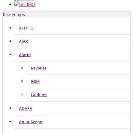
Kategorijos
AEOTEC
AJAX
Alarm
Bevielės
GSM
Laidinės
AQARA
Aqua-Scope