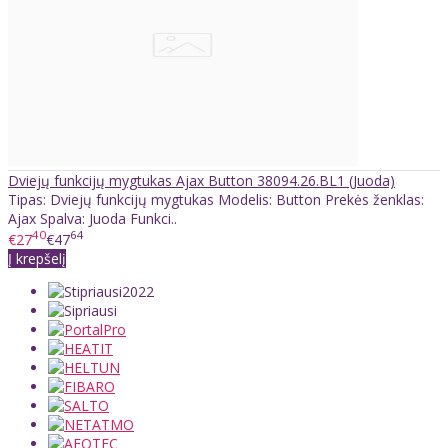
Dviejų funkcijų mygtukas Ajax Button 38094.26.BL1 (Juoda)
Tipas: Dviejų funkcijų mygtukas Modelis: Button Prekės ženklas:
Ajax Spalva: Juoda Funkci..
40
64
€27
€47
Į krepšelį