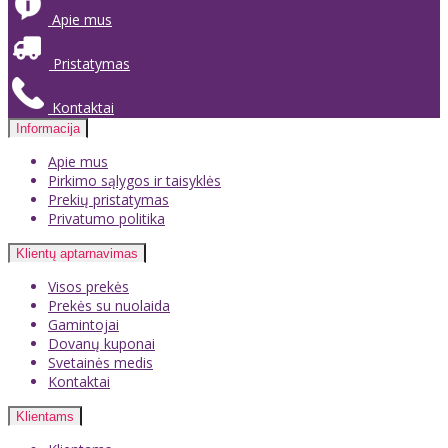
Apie mus
Pristatymas
Kontaktai
Informacija
Apie mus
Pirkimo sąlygos ir taisyklės
Prekių pristatymas
Privatumo politika
Klientų aptarnavimas
Visos prekės
Prekės su nuolaida
Gamintojai
Dovanų kuponai
Svetainės medis
Kontaktai
Klientams