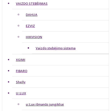
VAIZDO STEBĖJIMAS
DAHUA
EZVIZ
HIKVISION
Vaizdo stebėjimo sistema
XGIMI
FIBARO
Shelly
U::LUX
u::Lux išmanūs jungikliai