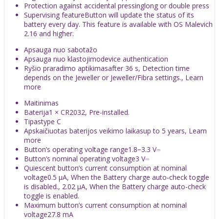
Protection against accidental pressinglong or double press
Supervising featureButton will update the status of its
battery every day. This feature is available with OS Malevich
2.16 and higher.
Apsauga nuo sabotažo
Apsauga nuo klastojimodevice authentication
Ryšio praradimo aptikimasafter 36 s, Detection time
depends on the Jeweller or Jeweller/Fibra settings., Learn
more
Maitinimas
Baterija1 × CR2032, Pre-installed.
Tipastype C
Apskaičiuotas baterijos veikimo laikasup to 5 years, Learn
more
Button’s operating voltage range1.8−3.3 V⎓
Button’s nominal operating voltage3 V⎓
Quiescent button’s current consumption at nominal
voltage0.5 μA, When the Battery charge auto-check toggle
is disabled., 2.02 μA, When the Battery charge auto-check
toggle is enabled.
Maximum button’s current consumption at nominal
voltage27.8 mA