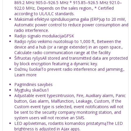
869.2 MHz 905.0–926.5 MHz * 915.85–926.5 MHz 921.0–
922.0 MHz, Depends on the sales region., * Certified
according to UL/ULC standards.
Maksimali efektyvi spinduliuojama galia (ERP)up to 20 mW,
Automatic power control to reduce power consumption and
radio interference.
Radijo signalo moduliacijaGFSK
Radijo ryšio veikimo nuotolisup to 1,000 ft, Between the
device and a hub (or a range extender) in an open space.,
Calculate radio communication range at the facility
Šifruotas ryšysAll stored and transmitted data are protected
by block encryption featuring a dynamic key.
Dažnių šuoliaiTo prevent radio interference and jamming.,
Learn more
Pagrindinės savybės
Mygtukų skaičius1
Adjustable event typesIntrusion, Fire, Auxiliary alarm, Panic
button, Gas alarm, Malfunction, Leakage, Custom, If the
Custom event type is selected, event notifications will not
be sent to the security company monitoring station, and
system users will not receive an SMS.
LED apšvietimas, rodantis komandos pristatymąThe LED
brightness is adjusted in Ajax apps.