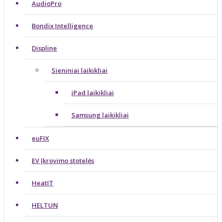
AudioPro
Bondix Intelligence
Displine
Sieniniai laikikliai
iPad laikikliai
Samsung laikikliai
euFIX
EV Įkrovimo stotelės
HeatIT
HELTUN