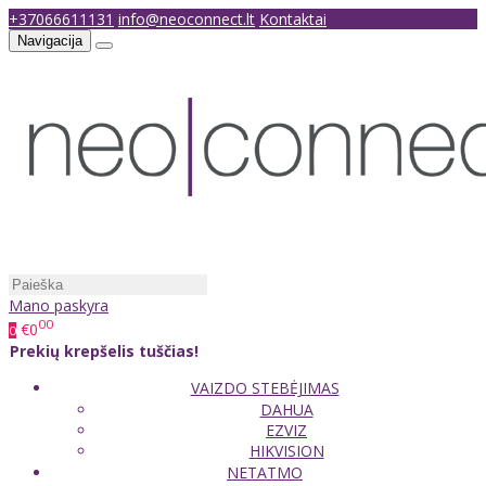
+37066611131
info@neoconnect.lt
Kontaktai
Navigacija
Mano paskyra
00
€0
0
Prekių krepšelis tuščias!
VAIZDO STEBĖJIMAS
DAHUA
EZVIZ
HIKVISION
NETATMO