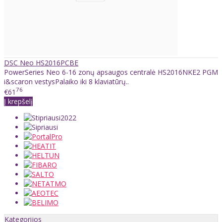
DSC Neo HS2016PCBE
PowerSeries Neo 6-16 zonų apsaugos centralė HS2016NKE2 PGM
i&scaron vestysPalaiko iki 8 klaviatūrų..
76
€61
Į krepšelį
Kategorijos