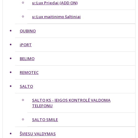
u::Lux Priedai (ADD ON)
u::Lux maitinimo šaltiniai
QUBINO
iPORT
BELIMO
REMOTEC
SALTO
SALTO KS - ĮEIGOS KONTROLĖ VALDOMA
TELEFONU
SALTO SMILE
ŠVIESŲ VALDYMAS