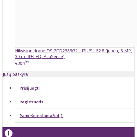
Hikvision dome DS-2CD2383G2-LI2U/SL F2.8 (juoda, 8 MP,
30 m IR+LED, AcuSense)
94
€304
Jūsų paskyra
Prisijungti
Registruotis
Pamiršote slaptažodį?