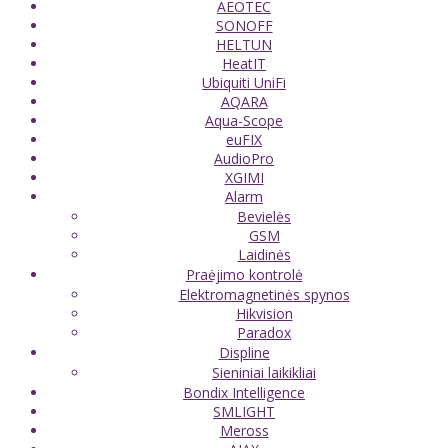
AEOTEC
SONOFF
HELTUN
HeatIT
Ubiquiti UniFi
AQARA
Aqua-Scope
euFIX
AudioPro
XGIMI
Alarm
Bevielės
GSM
Laidinės
Praėjimo kontrolė
Elektromagnetinės spynos
Hikvision
Paradox
Displine
Sieniniai laikikliai
Bondix Intelligence
SMLIGHT
Meross