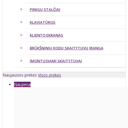
PINIGŲ STALČIAI
KLAVIATŪROS
KLIENTO EKRANAS
BRŪKŠNINIŲ KODŲ SKAITYTUVŲ ĮRANGA
ĮMONTUOJAMI SKAITYTUVAI
Naujausios prekės
Visos prekės
Naujiena