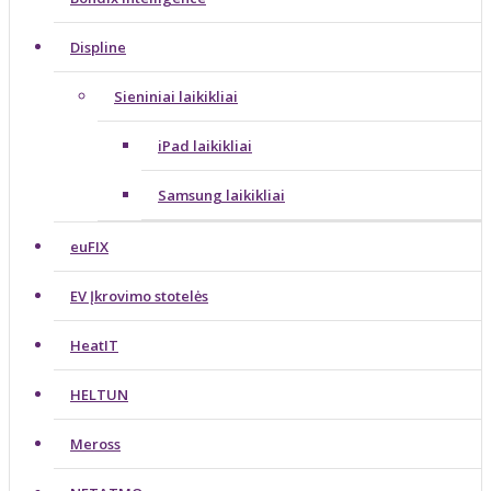
Displine
Sieniniai laikikliai
iPad laikikliai
Samsung laikikliai
euFIX
EV Įkrovimo stotelės
HeatIT
HELTUN
Meross