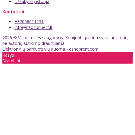
Užsakymų istorija
Kontaktai
+37066611131
info@neoconnect.lt
2026 © Visos teisės saugomos. Kopijuoti, platinti svetainės turinį
be autorių sutikimo draudžiama.
Elektroninių parduotuvių nuoma
-
eshoprent.com
Rašyti
Skambinti