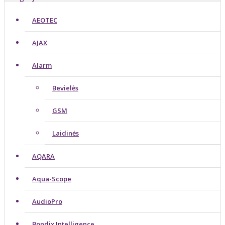
AEOTEC
AJAX
Alarm
Bevielės
GSM
Laidinės
AQARA
Aqua-Scope
AudioPro
Bondix Intelligence