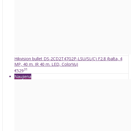
Hikvision bullet DS-2CD2T47G2P-LSU/SL(C) F2.8 (balta, 4
MP, 40 m. IR 40 m. LED, ColorVu)
31
€529
Naujiena