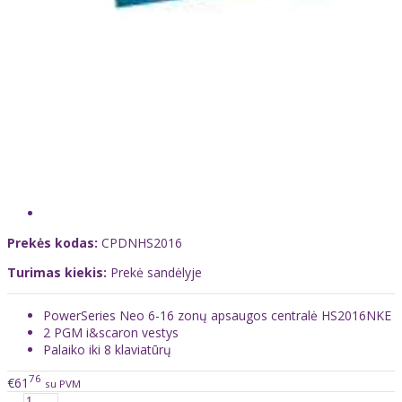
Prekės kodas:
CPDNHS2016
Turimas kiekis:
Prekė sandėlyje
PowerSeries Neo 6-16 zonų apsaugos centralė HS2016NKE
2 PGM i&scaron vestys
Palaiko iki 8 klaviatūrų
76
€61
su PVM