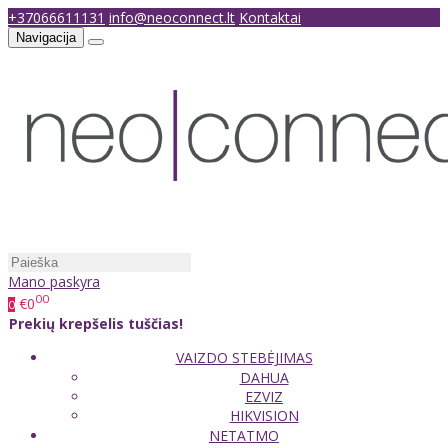
+37066611131
info@neoconnect.lt
Kontaktai
Navigacija
Mano paskyra
00
€0
0
Prekių krepšelis tuščias!
VAIZDO STEBĖJIMAS
DAHUA
EZVIZ
HIKVISION
NETATMO