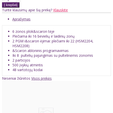
Turite klausimų apie šią prekę?
Klauskite
Aprašymas
6 zonos plok&scaron tėje
Plečiama iki 16 bevielių ir laidinių zonų
2 PGM i&scaron ėjimai: plečiami iki 22 (HSM2204,
HSM2208)
&Scaron abloninis programavimas
Iki 8 pultelių pajungimas su pultelinėmis zonomis
2 particijos
500 įvykių atmintis
48 vartotojų kodai
Neseniai žiūrėtos
Visos prekės