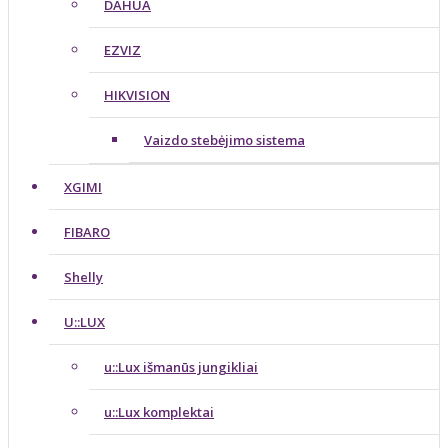
DAHUA
EZVIZ
HIKVISION
Vaizdo stebėjimo sistema
XGIMI
FIBARO
Shelly
U::LUX
u::Lux išmanūs jungikliai
u::Lux komplektai