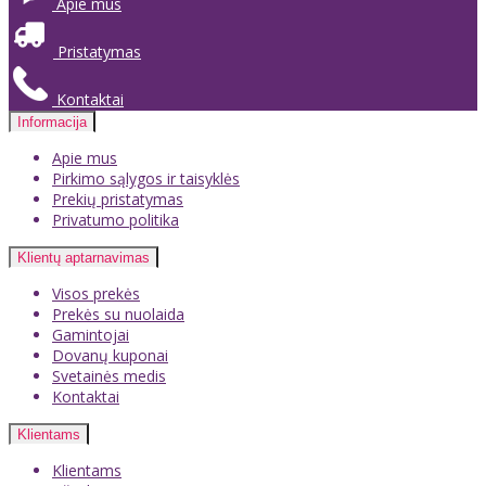
Apie mus
Pristatymas
Kontaktai
Informacija
Apie mus
Pirkimo sąlygos ir taisyklės
Prekių pristatymas
Privatumo politika
Klientų aptarnavimas
Visos prekės
Prekės su nuolaida
Gamintojai
Dovanų kuponai
Svetainės medis
Kontaktai
Klientams
Klientams