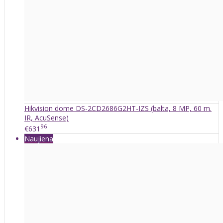
Hikvision dome DS-2CD2686G2HT-IZS (balta, 8 MP, 60 m.
IR, AcuSense)
96
€631
Naujiena