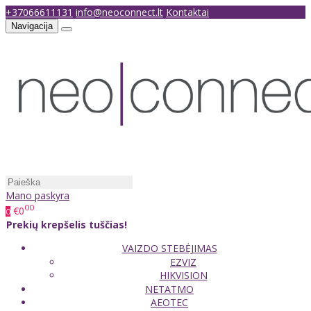
+37066611131
info@neoconnect.lt
Kontaktai
Navigacija
Mano paskyra
00
€0
0
Prekių krepšelis tuščias!
VAIZDO STEBĖJIMAS
EZVIZ
HIKVISION
NETATMO
AEOTEC