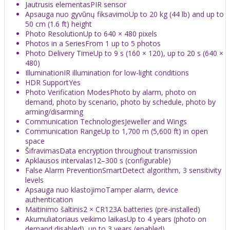
Jautrusis elementasPIR sensor
Apsauga nuo gyvūnų fiksavimoUp to 20 kg (44 lb) and up to
50 cm (1.6 ft) height
Photo ResolutionUp to 640 × 480 pixels
Photos in a SeriesFrom 1 up to 5 photos
Photo Delivery TimeUp to 9 s (160 × 120), up to 20 s (640 ×
480)
IlluminationIR illumination for low-light conditions
HDR SupportYes
Photo Verification ModesPhoto by alarm, photo on
demand, photo by scenario, photo by schedule, photo by
arming/disarming
Communication TechnologiesJeweller and Wings
Communication RangeUp to 1,700 m (5,600 ft) in open
space
ŠifravimasData encryption throughout transmission
Apklausos intervalas12–300 s (configurable)
False Alarm PreventionSmartDetect algorithm, 3 sensitivity
levels
Apsauga nuo klastojimoTamper alarm, device
authentication
Maitinimo šaltinis2 × CR123A batteries (pre-installed)
Akumuliatoriaus veikimo laikasUp to 4 years (photo on
demand disabled), up to 3 years (enabled)