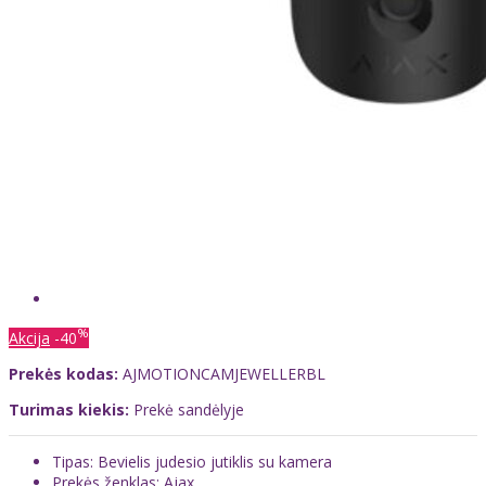
%
Akcija
-40
Prekės kodas:
AJMOTIONCAMJEWELLERBL
Turimas kiekis:
Prekė sandėlyje
Tipas: Bevielis judesio jutiklis su kamera
Prekės ženklas: Ajax