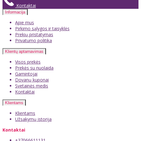
Kontaktai
Informacija
Apie mus
Pirkimo sąlygos ir taisyklės
Prekių pristatymas
Privatumo politika
Klientų aptarnavimas
Visos prekės
Prekės su nuolaida
Gamintojai
Dovanų kuponai
Svetainės medis
Kontaktai
Klientams
Klientams
Užsakymų istorija
Kontaktai
+37066611131