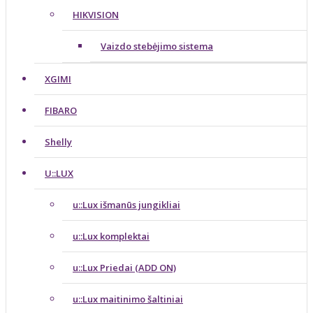
HIKVISION
Vaizdo stebėjimo sistema
XGIMI
FIBARO
Shelly
U::LUX
u::Lux išmanūs jungikliai
u::Lux komplektai
u::Lux Priedai (ADD ON)
u::Lux maitinimo šaltiniai