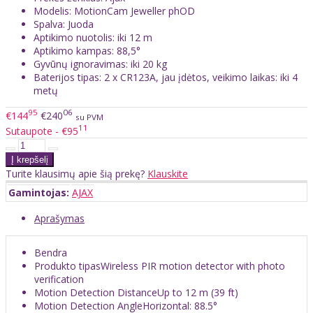
Modelis: MotionCam Jeweller phOD
Spalva: Juoda
Aptikimo nuotolis: iki 12 m
Aptikimo kampas: 88,5°
Gyvūnų ignoravimas: iki 20 kg
Baterijos tipas: 2 x CR123A, jau įdėtos, veikimo laikas: iki 4
metų
95
06
€144
€240
su PVM
11
Sutaupote - €95
Turite klausimų apie šią prekę?
Klauskite
Gamintojas:
AJAX
Aprašymas
Bendra
Produkto tipasWireless PIR motion detector with photo
verification
Motion Detection DistanceUp to 12 m (39 ft)
Motion Detection AngleHorizontal: 88.5°