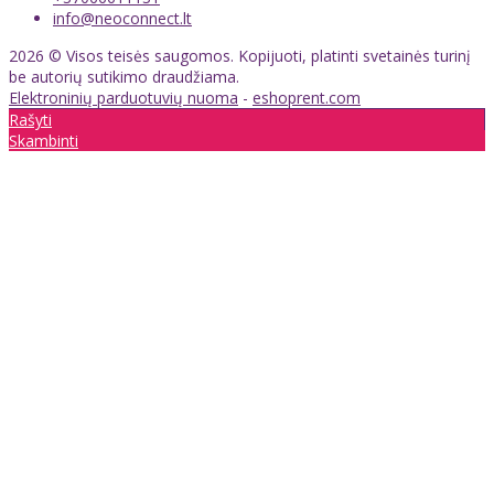
info@neoconnect.lt
2026 © Visos teisės saugomos. Kopijuoti, platinti svetainės turinį
be autorių sutikimo draudžiama.
Elektroninių parduotuvių nuoma
-
eshoprent.com
Rašyti
Skambinti