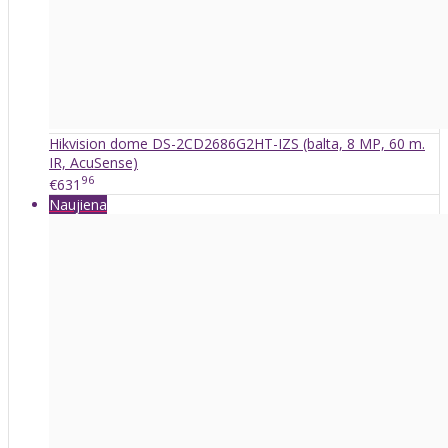
Hikvision dome DS-2CD2686G2HT-IZS (balta, 8 MP, 60 m.
IR, AcuSense)
96
€631
Naujiena