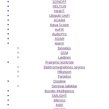
SONOFF
HELTUN
HeatIT
Ubiquiti UniFi
AQARA
Aqua-Scope
euFIX
AudioPro
XGIMI
Alarm
Bevielės
GSM
Laidinės
Praėjimo kontrolė
Elektromagnetinės spynos
Hikvision
Paradox
Displine
Sieniniai laikikliai
Bondix Intelligence
SMLIGHT
Meross
AJAX