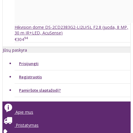
Hikvision dome DS-2CD2383G2-LI2U/SL F2.8 (juoda, 8 MP,
30 m IR+LED, AcuSense)
94
€304
Jūsų paskyra
Prisijungti
Registruotis
Pamiršote slaptažodį?
Apie mus
Pristatymas