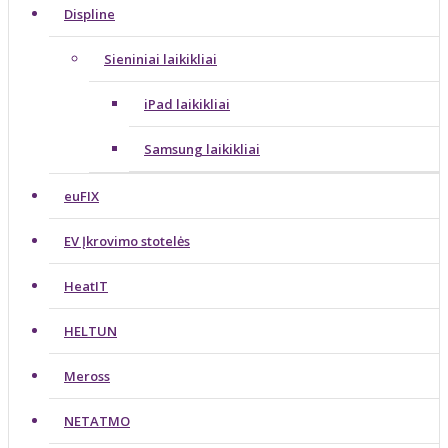
Displine
Sieniniai laikikliai
iPad laikikliai
Samsung laikikliai
euFIX
EV Įkrovimo stotelės
HeatIT
HELTUN
Meross
NETATMO