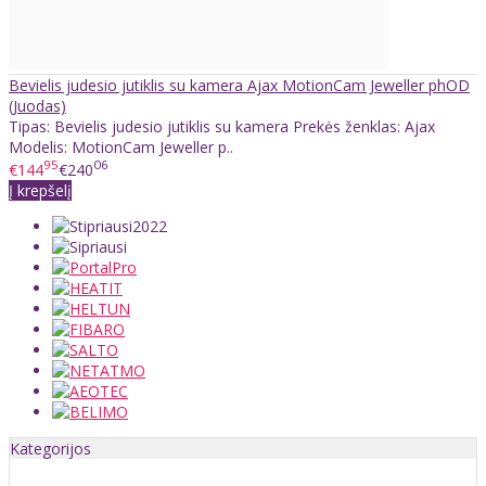
Bevielis judesio jutiklis su kamera Ajax MotionCam Jeweller phOD
(Juodas)
Tipas: Bevielis judesio jutiklis su kamera Prekės ženklas: Ajax
Modelis: MotionCam Jeweller p..
95
06
€144
€240
Į krepšelį
Kategorijos