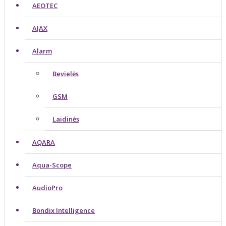
AEOTEC
AJAX
Alarm
Bevielės
GSM
Laidinės
AQARA
Aqua-Scope
AudioPro
Bondix Intelligence