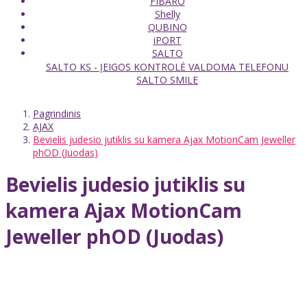
FIBARO
Shelly
QUBINO
iPORT
SALTO
SALTO KS - ĮEIGOS KONTROLĖ VALDOMA TELEFONU
SALTO SMILE
Pagrindinis
AJAX
Bevielis judesio jutiklis su kamera Ajax MotionCam Jeweller
phOD (Juodas)
Bevielis judesio jutiklis su
kamera Ajax MotionCam
Jeweller phOD (Juodas)