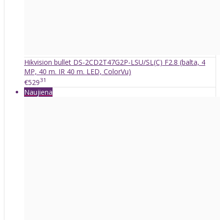
Hikvision bullet DS-2CD2T47G2P-LSU/SL(C) F2.8 (balta, 4
MP, 40 m. IR 40 m. LED, ColorVu)
31
€529
Naujiena