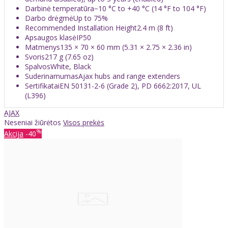
Darbinė temperatūra−10 °C to +40 °C (14 °F to 104 °F)
Darbo drėgmėUp to 75%
Recommended Installation Height2.4 m (8 ft)
Apsaugos klasėIP50
Matmenys135 × 70 × 60 mm (5.31 × 2.75 × 2.36 in)
Svoris217 g (7.65 oz)
SpalvosWhite, Black
SuderinamumasAjax hubs and range extenders
SertifikataiEN 50131-2-6 (Grade 2), PD 6662:2017, UL
(L396)
AJAX
Neseniai žiūrėtos
Visos prekės
%
Akcija
-40