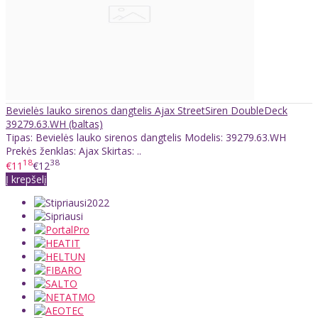
Bevielės lauko sirenos dangtelis Ajax StreetSiren DoubleDeck
39279.63.WH (baltas)
Tipas: Bevielės lauko sirenos dangtelis Modelis: 39279.63.WH
Prekės ženklas: Ajax Skirtas: ..
18
38
€11
€12
Į krepšelį