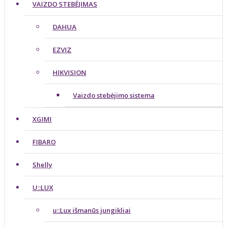
VAIZDO STEBĖJIMAS
DAHUA
EZVIZ
HIKVISION
Vaizdo stebėjimo sistema
XGIMI
FIBARO
Shelly
U::LUX
u::Lux išmanūs jungikliai