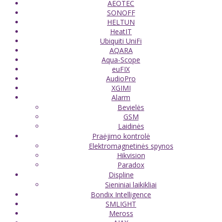
AEOTEC
SONOFF
HELTUN
HeatIT
Ubiquiti UniFi
AQARA
Aqua-Scope
euFIX
AudioPro
XGIMI
Alarm
Bevielės
GSM
Laidinės
Praėjimo kontrolė
Elektromagnetinės spynos
Hikvision
Paradox
Displine
Sieniniai laikikliai
Bondix Intelligence
SMLIGHT
Meross