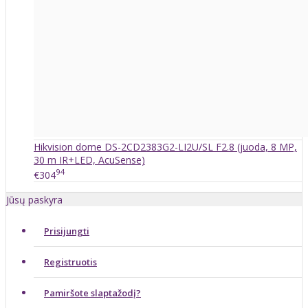
Hikvision dome DS-2CD2383G2-LI2U/SL F2.8 (juoda, 8 MP,
30 m IR+LED, AcuSense)
94
€304
Jūsų paskyra
Prisijungti
Registruotis
Pamiršote slaptažodį?