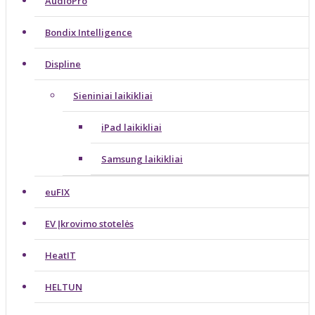
AudioPro
Bondix Intelligence
Displine
Sieniniai laikikliai
iPad laikikliai
Samsung laikikliai
euFIX
EV Įkrovimo stotelės
HeatIT
HELTUN