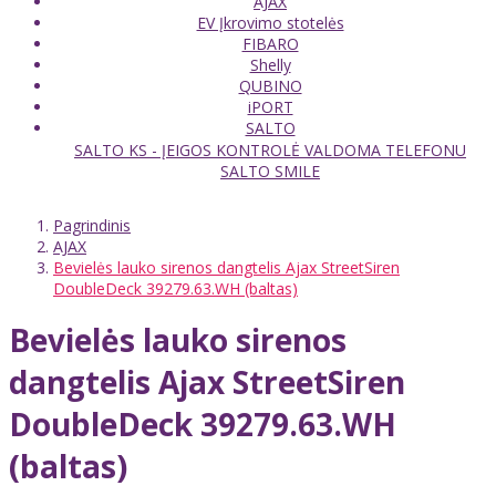
AJAX
EV Įkrovimo stotelės
FIBARO
Shelly
QUBINO
iPORT
SALTO
SALTO KS - ĮEIGOS KONTROLĖ VALDOMA TELEFONU
SALTO SMILE
Pagrindinis
AJAX
Bevielės lauko sirenos dangtelis Ajax StreetSiren
DoubleDeck 39279.63.WH (baltas)
Bevielės lauko sirenos
dangtelis Ajax StreetSiren
DoubleDeck 39279.63.WH
(baltas)