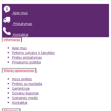
Apie mus
Pristatymas
Kontaktai
Informacija
Apie mus
Pirkimo sąlygos ir taisyklės
Prekių pristatymas
Privatumo politika
Klientų aptarnavimas
Visos prekės
Prekės su nuolaida
Gamintojai
Dovanų kuponai
Svetainės medis
Kontaktai