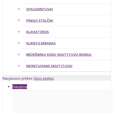
SPAUSDINTUVAI
PINIGŲ STALČIAI
KLAVIATŪROS
KLIENTO EKRANAS
BRŪKŠNINIŲ KODŲ SKAITYTUVŲ ĮRANGA
ĮMONTUOJAMI SKAITYTUVAI
Naujausios prekės
Visos prekės
Naujiena