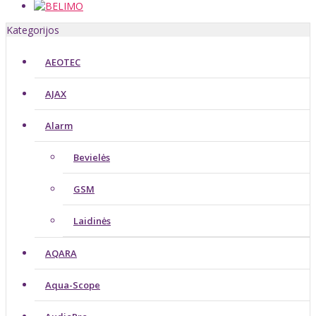
Kategorijos
AEOTEC
AJAX
Alarm
Bevielės
GSM
Laidinės
AQARA
Aqua-Scope