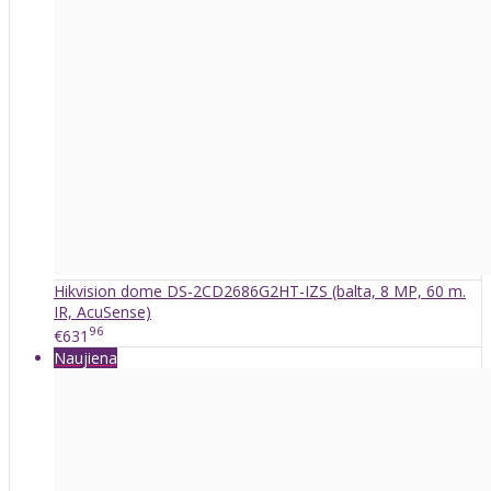
Hikvision dome DS-2CD2686G2HT-IZS (balta, 8 MP, 60 m.
IR, AcuSense)
96
€631
Naujiena