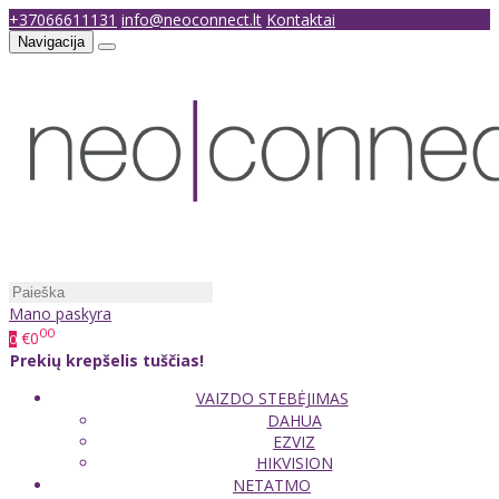
+37066611131
info@neoconnect.lt
Kontaktai
Navigacija
Mano paskyra
00
€0
0
Prekių krepšelis tuščias!
VAIZDO STEBĖJIMAS
DAHUA
EZVIZ
HIKVISION
NETATMO