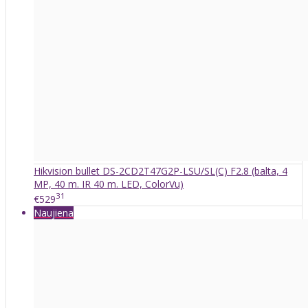
Hikvision bullet DS-2CD2T47G2P-LSU/SL(C) F2.8 (balta, 4
MP, 40 m. IR 40 m. LED, ColorVu)
31
€529
Naujiena