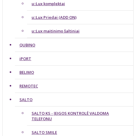
u::Lux komplektai
u::Lux Priedai (ADD ON)
u::Lux maitinimo šaltiniai
QUBINO
iPORT
BELIMO
REMOTEC
SALTO
SALTO KS - ĮEIGOS KONTROLĖ VALDOMA
TELEFONU
SALTO SMILE