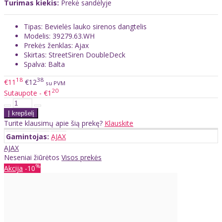
Turimas kiekis:
Prekė sandėlyje
Tipas: Bevielės lauko sirenos dangtelis
Modelis: 39279.63.WH
Prekės ženklas: Ajax
Skirtas: StreetSiren DoubleDeck
Spalva: Balta
18
38
€11
€12
su PVM
20
Sutaupote - €1
Turite klausimų apie šią prekę?
Klauskite
Gamintojas:
AJAX
AJAX
Neseniai žiūrėtos
Visos prekės
%
Akcija
-10