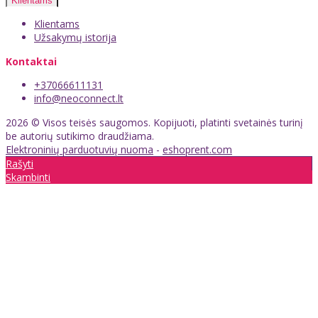
Klientams
Klientams
Užsakymų istorija
Kontaktai
+37066611131
info@neoconnect.lt
2026 © Visos teisės saugomos. Kopijuoti, platinti svetainės turinį
be autorių sutikimo draudžiama.
Elektroninių parduotuvių nuoma
-
eshoprent.com
Rašyti
Skambinti