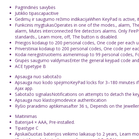
Pagrindinės savybės
Jutiklio tipascapacitive
Gedimų ir saugumo režimo indikacijaWhen KeyPad is active, it
Funkcinis mygtukasOperates in one of the modes., alarm, The s
alarm, Mutes interconnected fire detectors alarms. Only Fire
standards., Learn more, off, The button is disabled.
Prieigos kodaiup to 200 personal codes, One code per each 
Priverstiniai kodaiup to 200 personal codes, One code per e
Kodai neregistruotiems asmenimsup to 99 personal codes, Fo
Grupės saugumo valdymasEnter the general keypad code and 
ACE typetype B
Apsauga nuo sabotažo
Apsauga nuo kodo spėjimoKeyPad locks for 3–180 minutes if an
Ajax app.
Sabotažo signalasNotifications on attempts to detach the ke
Apsauga nuo klastojimodevice authentication
Ryšio praradimo aptikimasafter 36 s, Depends on the Jeweller 
Maitinimas
Baterija4 × AAA, Pre-installed.
Tipastype C
Apskaičiuotas baterijos veikimo laikasup to 2 years, Learn mo