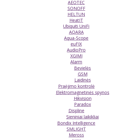
AEOTEC
SONOFF
HELTUN
HeatIT
Ubiquiti UniFi
AQARA
Aqua-Scope
euFIX
AudioPro
XGIMI
Alarm
Bevielės
GSM
Laidinės
Praėjimo kontrolė
Elektromagnetinės spynos
Hikvision
Paradox
Displine
Sieniniai laikikliai
Bondix Intelligence
SMLIGHT
Meross