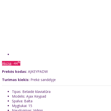
%
Akcija
-44
Prekės kodas:
AJKEYPADW
Turimas kiekis:
Prekė sandėlyje
Tipas: Belaidė klaviatūra
Modelis: Ajax Keypad
Spalva: Balta
Mygtukai: 15
Naudojimas: Vidinis