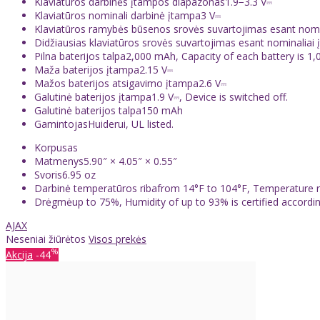
Klaviatūros darbinės įtampos diapazonas1.9−3.3 V⎓
Klaviatūros nominali darbinė įtampa3 V⎓
Klaviatūros ramybės būsenos srovės suvartojimas esant nomi
Didžiausias klaviatūros srovės suvartojimas esant nominalia
Pilna baterijos talpa2,000 mAh, Capacity of each battery is 1
Maža baterijos įtampa2.15 V⎓
Mažos baterijos atsigavimo įtampa2.6 V⎓
Galutinė baterijos įtampa1.9 V⎓, Device is switched off.
Galutinė baterijos talpa150 mAh
GamintojasHuiderui, UL listed.
Korpusas
Matmenys5.90″ × 4.05″ × 0.55″
Svoris6.95 oz
Darbinė temperatūros ribafrom 14°F to 104°F, Temperature ran
Drėgmėup to 75%, Humidity of up to 93% is certified accordi
AJAX
Neseniai žiūrėtos
Visos prekės
%
Akcija
-44