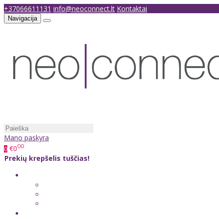
+37066611131
info@neoconnect.lt
Kontaktai
Navigacija
Mano paskyra
00
€0
0
Prekių krepšelis tuščias!