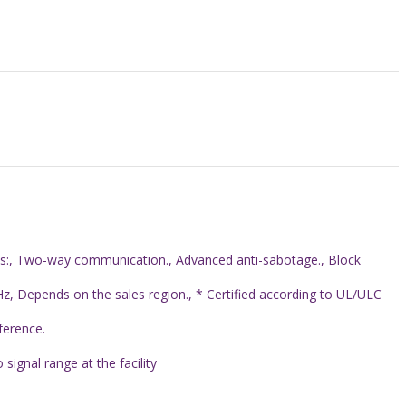
res:, Two-way communication., Advanced anti-sabotage., Block
, Depends on the sales region., * Certified according to UL/ULC
ference.
ignal range at the facility