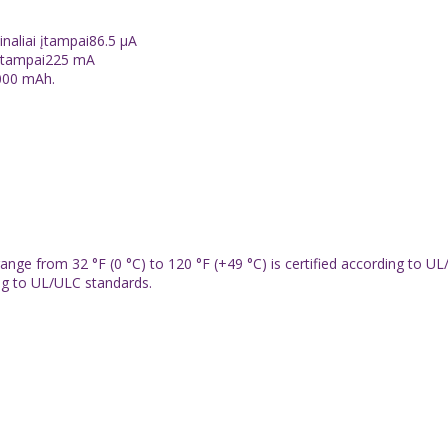
naliai įtampai86.5 µA
i įtampai225 mA
,000 mAh.
ge from 32 °F (0 °C) to 120 °F (+49 °C) is certified according to UL
ng to UL/ULC standards.