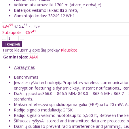
Veikimo atstumas: Iki 1700 m (atviroje erdvėje)
Baterijos veikimo laikas: Iki 2 metų
Gamintojo kodas: 38249.12.WH1
95
36
€84
€152
su PVM
41
Sutaupote - €67
Turite klausimų apie šią prekę?
Klauskite
Gamintojas:
AJAX
Aprašymas
Bendravimas
Jeweller ryšio technologijaProprietary wireless communicati
encryption featuring a dynamic key., Instant notifications., R
Dažnių juostos866.0 – 866.5 MHz 868.0 – 868.6 MHz 868.7 – 
standards.
Maksimali efektyvi spinduliuojama galia (ERP)up to 20 mW, A
Radijo signalo moduliacijaGFSK
Radijo signalo veikimo nuotolisup to 5,500 ft, Between the key
Šifruotas ryšysAll stored and transmitted data are protected 
Dažnių šuoliaiTo prevent radio interference and jamming., L