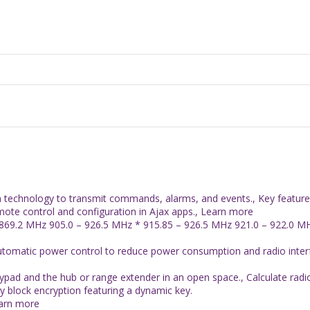
on technology to transmit commands, alarms, and events., Key featu
emote control and configuration in Ajax apps., Learn more
869.2 MHz 905.0 – 926.5 MHz * 915.85 – 926.5 MHz 921.0 – 922.0 MHz
utomatic power control to reduce power consumption and radio inter
pad and the hub or range extender in an open space., Calculate radio s
by block encryption featuring a dynamic key.
earn more