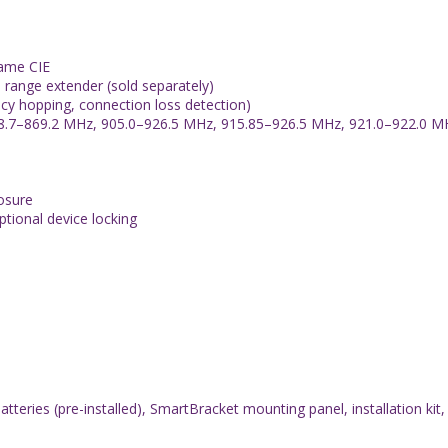
same CIE
range extender (sold separately)
cy hopping, connection loss detection)
8.7–869.2 MHz, 905.0–926.5 MHz, 915.85–926.5 MHz, 921.0–922.0 M
osure
tional device locking
eries (pre-installed), SmartBracket mounting panel, installation kit, 