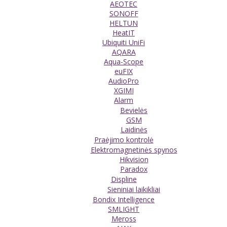
AEOTEC
SONOFF
HELTUN
HeatIT
Ubiquiti UniFi
AQARA
Aqua-Scope
euFIX
AudioPro
XGIMI
Alarm
Bevielės
GSM
Laidinės
Praėjimo kontrolė
Elektromagnetinės spynos
Hikvision
Paradox
Displine
Sieniniai laikikliai
Bondix Intelligence
SMLIGHT
Meross