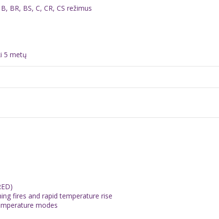
 B, BR, BS, C, CR, CS režimus
ki 5 metų
RED)
ing fires and rapid temperature rise
 temperature modes