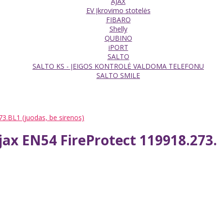
AJAX
EV Įkrovimo stotelės
FIBARO
Shelly
QUBINO
iPORT
SALTO
SALTO KS - ĮEIGOS KONTROLĖ VALDOMA TELEFONU
SALTO SMILE
73.BL1 (juodas, be sirenos)
Ajax EN54 FireProtect 119918.273.