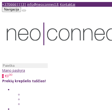
+37066611131
info@neoconnect.lt
Kontaktai
Navigacija
Mano paskyra
00
€0
0
Prekių krepšelis tuščias!