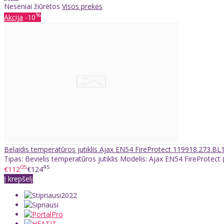
Neseniai žiūrėtos
Visos prekės
%
Akcija
-10
Belaidis temperatūros jutiklis Ajax EN54 FireProtect 119918.273.BL1
Tipas: Bevielis temperatūros jutiklis Modelis: Ajax EN54 FireProtect (
05
45
€112
€124
Į krepšelį