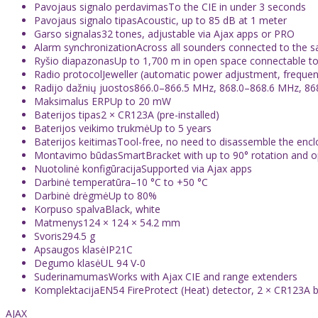
Pavojaus signalo perdavimasTo the CIE in under 3 seconds
Pavojaus signalo tipasAcoustic, up to 85 dB at 1 meter
Garso signalas32 tones, adjustable via Ajax apps or PRO
Alarm synchronizationAcross all sounders connected to the 
Ryšio diapazonasUp to 1,700 m in open space connectable to 
Radio protocolJeweller (automatic power adjustment, frequen
Radijo dažnių juostos866.0–866.5 MHz, 868.0–868.6 MHz, 86
Maksimalus ERPUp to 20 mW
Baterijos tipas2 × CR123A (pre-installed)
Baterijos veikimo trukmėUp to 5 years
Baterijos keitimasTool-free, no need to disassemble the encl
Montavimo būdasSmartBracket with up to 90° rotation and op
Nuotolinė konfigūracijaSupported via Ajax apps
Darbinė temperatūra–10 °C to +50 °C
Darbinė drėgmėUp to 80%
Korpuso spalvaBlack, white
Matmenys124 × 124 × 54.2 mm
Svoris294.5 g
Apsaugos klasėIP21C
Degumo klasėUL 94 V-0
SuderinamumasWorks with Ajax CIE and range extenders
KomplektacijaEN54 FireProtect (Heat) detector, 2 × CR123A batt
AJAX