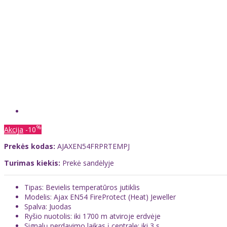
%
Akcija
-10
Prekės kodas:
AJAXEN54FRPRTEMPJ
Turimas kiekis:
Prekė sandėlyje
Tipas: Bevielis temperatūros jutiklis
Modelis: Ajax EN54 FireProtect (Heat) Jeweller
Spalva: Juodas
Ryšio nuotolis: iki 1700 m atviroje erdvėje
Signalų perdavimo laikas į centralę: iki 3 s