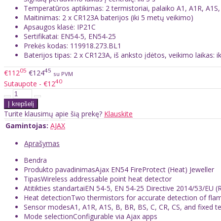
Temperatūros aptikimas: 2 termistoriai, palaiko A1, A1R, A1S,
Maitinimas: 2 x CR123A baterijos (iki 5 metų veikimo)
Apsaugos klasė: IP21C
Sertifikatai: EN54-5, EN54-25
Prekės kodas: 119918.273.BL1
Baterijos tipas: 2 x CR123A, iš anksto įdėtos, veikimo laikas: i
05
45
€112
€124
su PVM
40
Sutaupote - €12
Turite klausimų apie šią prekę?
Klauskite
Gamintojas:
AJAX
Aprašymas
Bendra
Produkto pavadinimasAjax EN54 FireProtect (Heat) Jeweller
TipasWireless addressable point heat detector
Atitikties standartaiEN 54-5, EN 54-25 Directive 2014/53/EU (
Heat detectionTwo thermistors for accurate detection of flam
Sensor modesA1, A1R, A1S, B, BR, BS, C, CR, CS, and fixed
Mode selectionConfigurable via Ajax apps