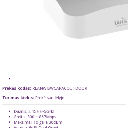
Prekės kodas:
RLANWISWCAPACOUTDOOR
Turimas kiekis:
Prekė sandėlyje
Dažnis: 2.4GHz~5GHz
Greitis: 300 ~ 867Mbps
Maksimali Tx galia 30dBm
Antena: 6dBi Dual Omni