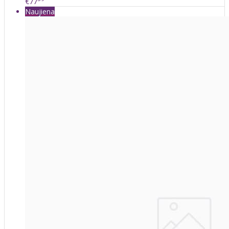
€77
Naujiena