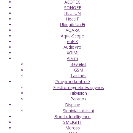
AEOTEC
SONOFF
HELTUN
HeatIT
Ubiquiti UniFi
AQARA
Aqua-Scope
euFIX
AudioPro
XGIMI
Alarm
Bevielės
GSM
Laidinės
Praėjimo kontrolė
Elektromagnetinės spynos
Hikvision
Paradox
Displine
Sieniniai laikikliai
Bondix Intelligence
SMLIGHT
Meross