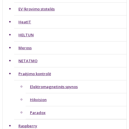
EV Įkrovimo stotelės
HeatIT
HELTUN
Meross
NETATMO
Praėjimo kontrolė
Elektromagnetinės spynos
Hikvision
Paradox
Raspberry