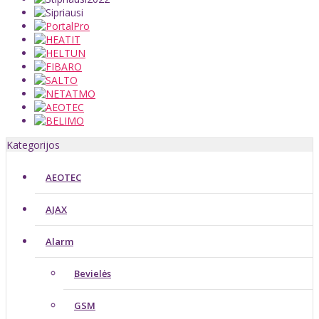
Kategorijos
AEOTEC
AJAX
Alarm
Bevielės
GSM