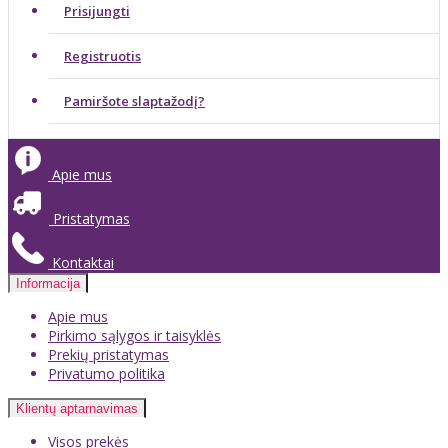
Prisijungti
Registruotis
Pamiršote slaptažodį?
Apie mus
Pristatymas
Kontaktai
Informacija
Apie mus
Pirkimo sąlygos ir taisyklės
Prekių pristatymas
Privatumo politika
Klientų aptarnavimas
Visos prekės