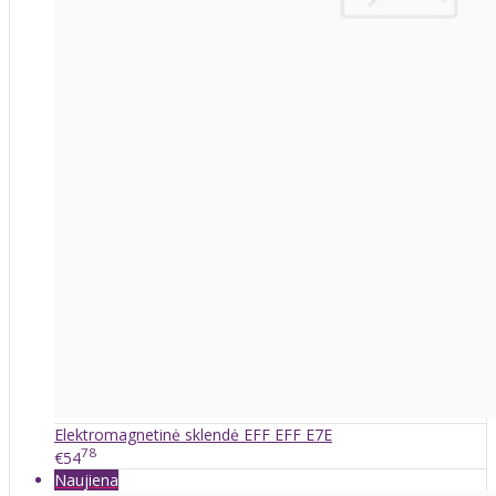
Elektromagnetinė sklendė EFF EFF E7E
78
€54
Naujiena