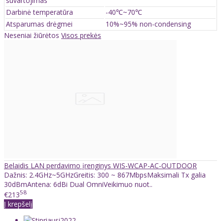
suvartojimas
Darbinė temperatūra
-40℃~70℃
Atsparumas drėgmei
10%~95% non-condensing
Neseniai žiūrėtos
Visos prekės
Belaidis LAN perdavimo įrenginys WIS-WCAP-AC-OUTDOOR
Dažnis: 2.4GHz~5GHzGreitis: 300 ~ 867MbpsMaksimali Tx galia
30dBmAntena: 6dBi Dual OmniVeikimuo nuot..
58
€213
Į krepšelį