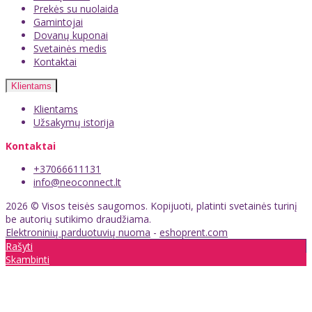
Prekės su nuolaida
Gamintojai
Dovanų kuponai
Svetainės medis
Kontaktai
Klientams
Klientams
Užsakymų istorija
Kontaktai
+37066611131
info@neoconnect.lt
2026 © Visos teisės saugomos. Kopijuoti, platinti svetainės turinį
be autorių sutikimo draudžiama.
Elektroninių parduotuvių nuoma
-
eshoprent.com
Rašyti
Skambinti