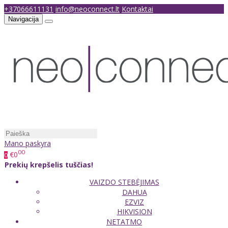
+37066611131
info@neoconnect.lt
Kontaktai
Navigacija
Mano paskyra
00
€0
0
Prekių krepšelis tuščias!
VAIZDO STEBĖJIMAS
DAHUA
EZVIZ
HIKVISION
NETATMO