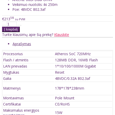
Veikimuo nuotolis: iki 250m
Poe: 48VDC 802.3af
58
€213
su PVM
Turite klausimų apie šią prekę?
Klauskite
Aprašymas
Procesorius
Atheros SoC 720MHz
Flash / atmintis
128MB DDR, 16MB Flash
LAN prievadas
1*10/100/1000M Gigabit
Mygtukas
Reset
Galia
48VDC/0.32A 802.3af
Matmenys
178*178*238mm
Montavimas
Pole Mount
Certifikatai
CE/RoHS
Maksimalus energijos
15W