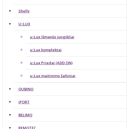
Shelly
U::LUX
u::Lux išmanūs jungikliai
u::Lux komplektai
u::Lux Priedai (ADD ON)
u::Lux maitinimo šaltiniai
QUBINO
iPORT
BELIMO
REMOTEC