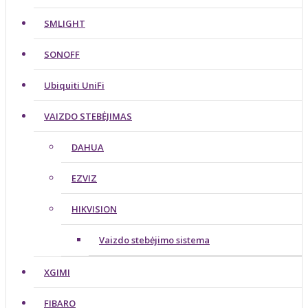
SMLIGHT
SONOFF
Ubiquiti UniFi
VAIZDO STEBĖJIMAS
DAHUA
EZVIZ
HIKVISION
Vaizdo stebėjimo sistema
XGIMI
FIBARO