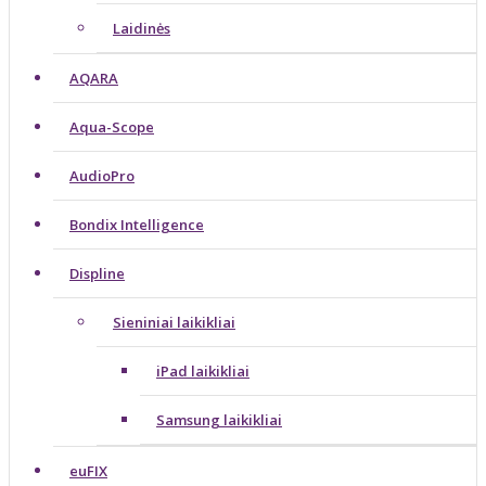
Laidinės
AQARA
Aqua-Scope
AudioPro
Bondix Intelligence
Displine
Sieniniai laikikliai
iPad laikikliai
Samsung laikikliai
euFIX