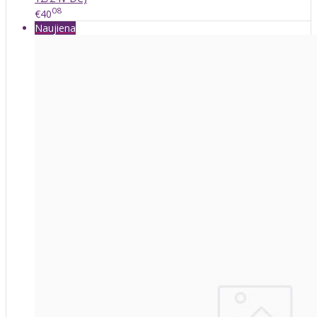
08
€40
Naujiena