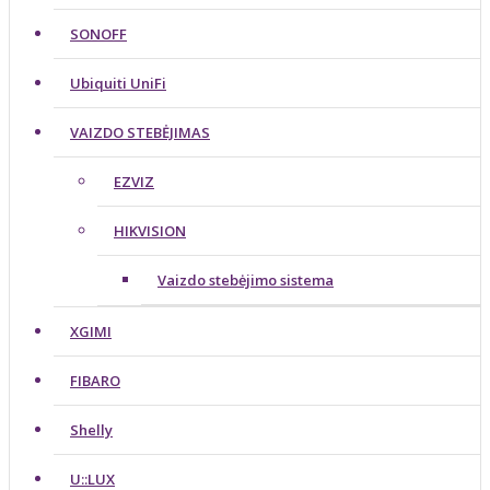
SONOFF
Ubiquiti UniFi
VAIZDO STEBĖJIMAS
EZVIZ
HIKVISION
Vaizdo stebėjimo sistema
XGIMI
FIBARO
Shelly
U::LUX