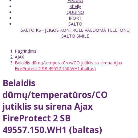
FIBARO
Shelly
QUBINO
iPORT
SALTO
SALTO KS - ĮEIGOS KONTROLĖ VALDOMA TELEFONU
SALTO SMILE
Pagrindinis
AJAX
Belaidis dūmų/temperatūros/CO jutiklis su sirena Ajax
FireProtect 2 SB 49557.150.WH1 (baltas)
Belaidis
dūmų/temperatūros/CO
jutiklis su sirena Ajax
FireProtect 2 SB
49557.150.WH1 (baltas)