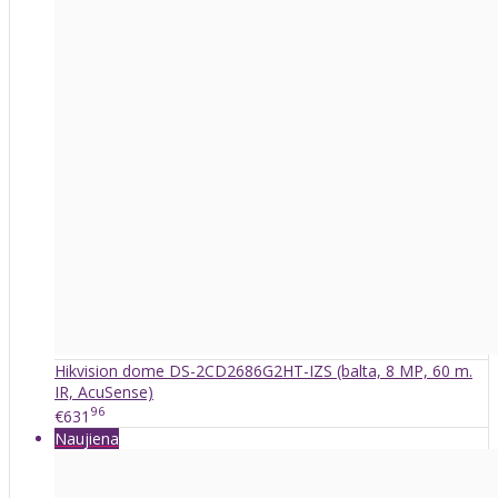
Hikvision dome DS-2CD2686G2HT-IZS (balta, 8 MP, 60 m.
IR, AcuSense)
96
€631
Naujiena