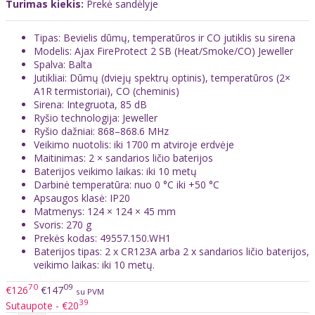
Turimas kiekis:
Prekė sandėlyje
Tipas: Bevielis dūmų, temperatūros ir CO jutiklis su sirena
Modelis: Ajax FireProtect 2 SB (Heat/Smoke/CO) Jeweller
Spalva: Balta
Jutikliai: Dūmų (dviejų spektrų optinis), temperatūros (2×
A1R termistoriai), CO (cheminis)
Sirena: Integruota, 85 dB
Ryšio technologija: Jeweller
Ryšio dažniai: 868–868.6 MHz
Veikimo nuotolis: iki 1700 m atviroje erdvėje
Maitinimas: 2 × sandarios ličio baterijos
Baterijos veikimo laikas: iki 10 metų
Darbinė temperatūra: nuo 0 °C iki +50 °C
Apsaugos klasė: IP20
Matmenys: 124 × 124 × 45 mm
Svoris: 270 g
Prekės kodas: 49557.150.WH1
Baterijos tipas: 2 x CR123A arba 2 x sandarios ličio baterijos,
veikimo laikas: iki 10 metų.
70
09
€126
€147
su PVM
39
Sutaupote - €20