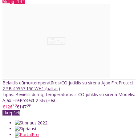
Akcija
-14
Belaidis dūmų/temperatūros/CO jutiklis su sirena Ajax FireProtect
2 SB 49557.150.WH1 (baltas)
Tipas: Bevielis dūmų, temperatūros ir CO jutiklis su sirena Modelis:
Ajax FireProtect 2 SB (Hea..
70
09
€126
€147
Į krepšelį