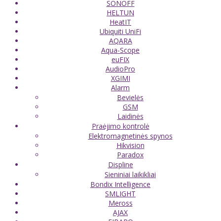
SONOFF
HELTUN
HeatIT
Ubiquiti UniFi
AQARA
Aqua-Scope
euFIX
AudioPro
XGIMI
Alarm
Bevielės
GSM
Laidinės
Praėjimo kontrolė
Elektromagnetinės spynos
Hikvision
Paradox
Displine
Sieniniai laikikliai
Bondix Intelligence
SMLIGHT
Meross
AJAX