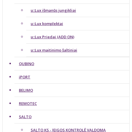
u::Lux išmanūs jungikliai
u::Lux komplektai
u::Lux Priedai (ADD ON)
u::Lux maitinimo šaltiniai
QUBINO
iPORT
BELIMO
REMOTEC
SALTO
SALTO KS - ĮEIGOS KONTROLĖ VALDOMA