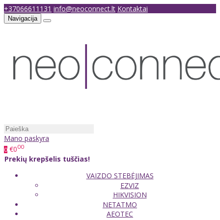
+37066611131
info@neoconnect.lt
Kontaktai
Navigacija
Mano paskyra
00
€0
0
Prekių krepšelis tuščias!
VAIZDO STEBĖJIMAS
EZVIZ
HIKVISION
NETATMO
AEOTEC