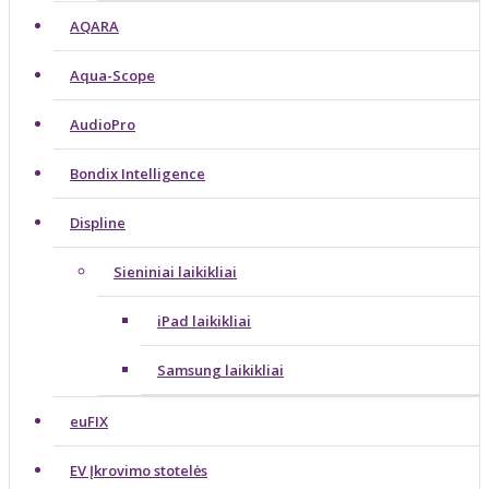
AQARA
Aqua-Scope
AudioPro
Bondix Intelligence
Displine
Sieniniai laikikliai
iPad laikikliai
Samsung laikikliai
euFIX
EV Įkrovimo stotelės