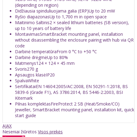
(depending on region)
Didžiausia spinduliuojama galia (ERP)Up to 20 mW
Ryšio diapazonasUp to 1,700 m in open space
Maitinimo šaltinis2 × sealed lithium batteries (SB version),
up to 10 years of battery life
MontavimasSmartBracket mounting panel, installation
without disassembling the enclosure pairing with hub via QR
code
Darbinė temperatūraFrom 0 °C to +50 °C
Darbinė drėgmėUp to 80%
Matmenys124 × 124 × 45 mm
Svoris270 g
Apsaugos klasėIP20
SpalvaWhite
SertifikataiEN 14604:2005/AC:2008, EN 50291-1:2018, BS
5839-6 (Grade F1), AS 3786:2014, BS 5446-2:2003, BSI
Kitemark
Pilnas komplektasFireProtect 2 SB (Heat/Smoke/CO)
Jeweller, SmartBracket mounting panel, installation kit, quick
start guide
AJAX
Neseniai žiūrėtos
Visos prekės
%