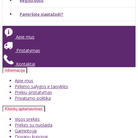
Registruotis
Pamiršote slaptažodį?
Apie mus
Pristatymas
Kontaktai
Informacija
Apie mus
Pirkimo sąlygos ir taisyklės
Prekių pristatymas
Privatumo politika
Klientų aptarnavimas
Visos prekės
Prekės su nuolaida
Gamintojai
Dovanų kuponai