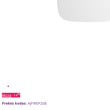
%
Akcija
-14
Prekės kodas:
AJFIREP2SB