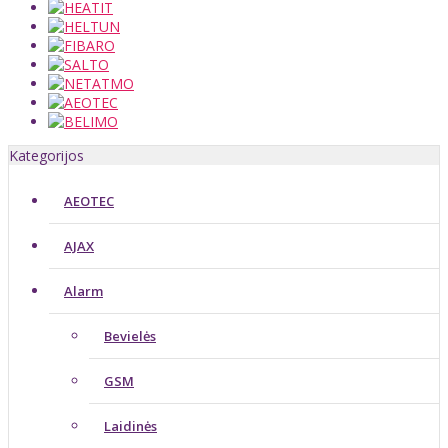
Kategorijos
AEOTEC
AJAX
Alarm
Bevielės
GSM
Laidinės