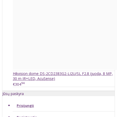
Hikvision dome DS-2CD2383G2-LI2U/SL F2.8 (juoda, 8 MP,
30 m IR+LED, AcuSense)
94
€304
Jūsų paskyra
Prisijungti