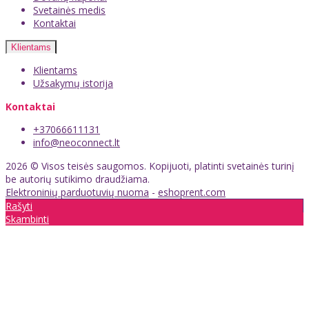
Svetainės medis
Kontaktai
Klientams
Klientams
Užsakymų istorija
Kontaktai
+37066611131
info@neoconnect.lt
2026 © Visos teisės saugomos. Kopijuoti, platinti svetainės turinį
be autorių sutikimo draudžiama.
Elektroninių parduotuvių nuoma
-
eshoprent.com
Rašyti
Skambinti