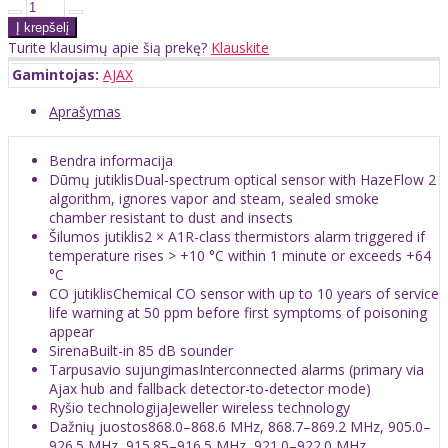
Turite klausimų apie šią prekę?
Klauskite
Gamintojas:
AJAX
Aprašymas
Bendra informacija
Dūmų jutiklisDual-spectrum optical sensor with HazeFlow 2
algorithm, ignores vapor and steam, sealed smoke
chamber resistant to dust and insects
Šilumos jutiklis2 × A1R-class thermistors alarm triggered if
temperature rises > +10 °C within 1 minute or exceeds +64
°C
CO jutiklisChemical CO sensor with up to 10 years of service
life warning at 50 ppm before first symptoms of poisoning
appear
SirenaBuilt-in 85 dB sounder
Tarpusavio sujungimasInterconnected alarms (primary via
Ajax hub and fallback detector-to-detector mode)
Ryšio technologijaJeweller wireless technology
Dažnių juostos868.0–868.6 MHz, 868.7–869.2 MHz, 905.0–
926.5 MHz, 915.85–916.5 MHz, 921.0–922.0 MHz