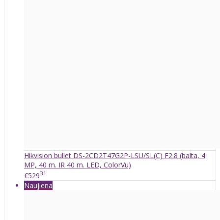
Hikvision bullet DS-2CD2T47G2P-LSU/SL(C) F2.8 (balta, 4
MP, 40 m. IR 40 m. LED, ColorVu)
31
€529
Naujiena