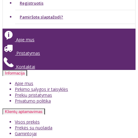
Registruotis
Pamiršote slaptažodį?
Apie mus
Pristatymas
Kontaktai
Informacija
Apie mus
Pirkimo sąlygos ir taisyklės
Prekių pristatymas
Privatumo politika
Klientų aptarnavimas
Visos prekės
Prekės su nuolaida
Gamintojai