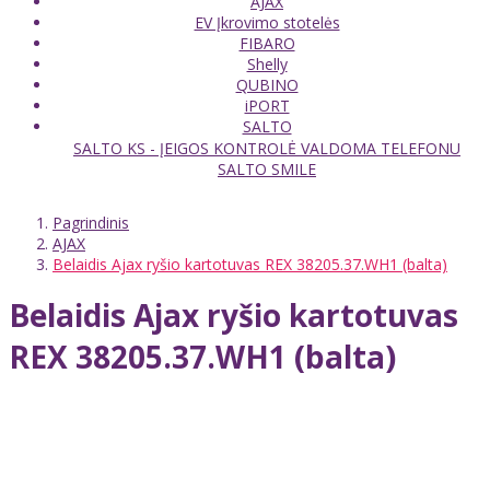
AJAX
EV Įkrovimo stotelės
FIBARO
Shelly
QUBINO
iPORT
SALTO
SALTO KS - ĮEIGOS KONTROLĖ VALDOMA TELEFONU
SALTO SMILE
Pagrindinis
AJAX
Belaidis Ajax ryšio kartotuvas REX 38205.37.WH1 (balta)
Belaidis Ajax ryšio kartotuvas
REX 38205.37.WH1 (balta)