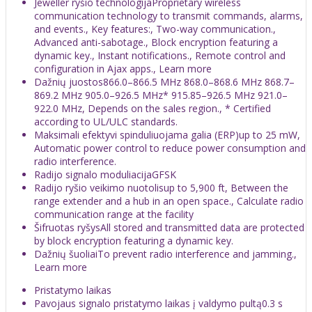
Jeweller ryšio technologijaProprietary wireless
communication technology to transmit commands, alarms,
and events., Key features:, Two-way communication.,
Advanced anti-sabotage., Block encryption featuring a
dynamic key., Instant notifications., Remote control and
configuration in Ajax apps., Learn more
Dažnių juostos866.0–866.5 MHz 868.0–868.6 MHz 868.7–
869.2 MHz 905.0–926.5 MHz* 915.85–926.5 MHz 921.0–
922.0 MHz, Depends on the sales region., * Certified
according to UL/ULC standards.
Maksimali efektyvi spinduliuojama galia (ERP)up to 25 mW,
Automatic power control to reduce power consumption and
radio interference.
Radijo signalo moduliacijaGFSK
Radijo ryšio veikimo nuotolisup to 5,900 ft, Between the
range extender and a hub in an open space., Calculate radio
communication range at the facility
Šifruotas ryšysAll stored and transmitted data are protected
by block encryption featuring a dynamic key.
Dažnių šuoliaiTo prevent radio interference and jamming.,
Learn more
Pristatymo laikas
Pavojaus signalo pristatymo laikas į valdymo pultą0.3 s