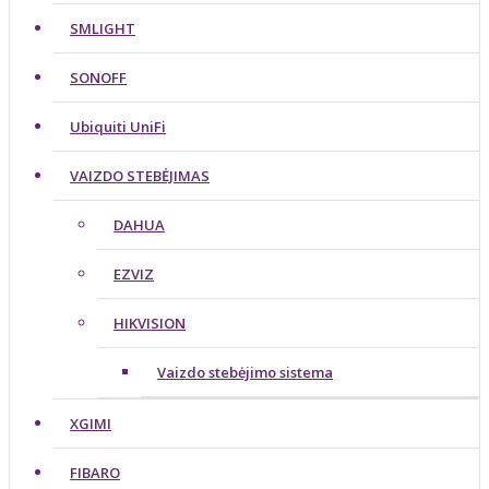
SMLIGHT
SONOFF
Ubiquiti UniFi
VAIZDO STEBĖJIMAS
DAHUA
EZVIZ
HIKVISION
Vaizdo stebėjimo sistema
XGIMI
FIBARO