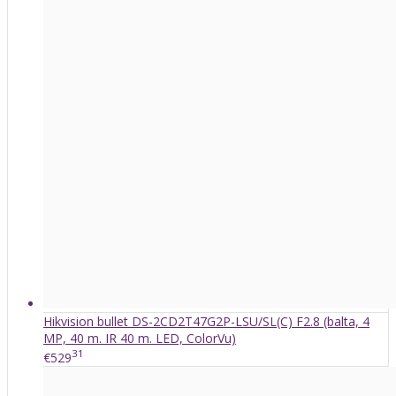
Hikvision bullet DS-2CD2T47G2P-LSU/SL(C) F2.8 (balta, 4
MP, 40 m. IR 40 m. LED, ColorVu)
31
€529