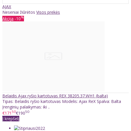
AJAX
Neseniai žiūrėtos
Visos prekės
%
Akcija
-10
Belaidis Ajax ryšio kartotuvas REX 38205.37.WH1 (balta)
Tipas: Belaidis ryšio kartotuvas Modelis: Ajax ReX Spalva: Balta
Įrenginių palaikymas: iki ..
50
50
€171
€190
Į krepšelį