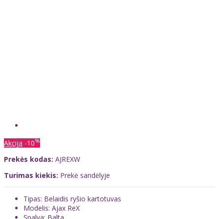
%
Akcija
-10
Prekės kodas:
AJREXW
Turimas kiekis:
Prekė sandėlyje
Tipas: Belaidis ryšio kartotuvas
Modelis: Ajax ReX
Spalva: Balta