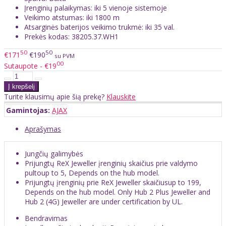
Įrenginių palaikymas: iki 5 vienoje sistemoje
Veikimo atstumas: iki 1800 m
Atsarginės baterijos veikimo trukmė: iki 35 val.
Prekės kodas: 38205.37.WH1
50
50
€171
€190
su PVM
00
Sutaupote - €19
Turite klausimų apie šią prekę?
Klauskite
Gamintojas:
AJAX
Aprašymas
Jungčių galimybės
Prijungtų ReX Jeweller įrenginių skaičius prie valdymo
pultoup to 5, Depends on the hub model.
Prijungtų įrenginių prie ReX Jeweller skaičiusup to 199,
Depends on the hub model. Only Hub 2 Plus Jeweller and
Hub 2 (4G) Jeweller are under certification by UL.
Bendravimas