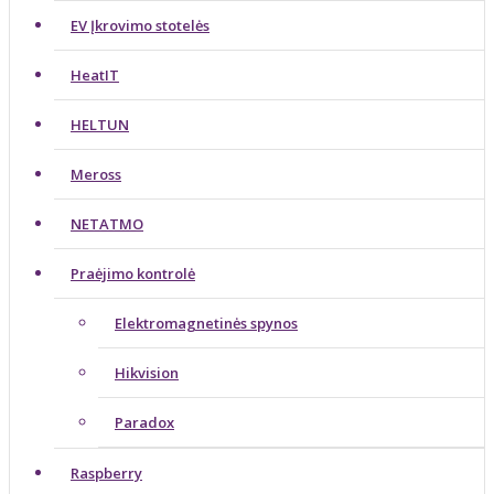
EV Įkrovimo stotelės
HeatIT
HELTUN
Meross
NETATMO
Praėjimo kontrolė
Elektromagnetinės spynos
Hikvision
Paradox
Raspberry