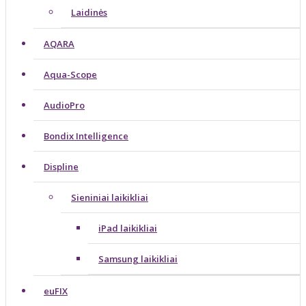
Laidinės
AQARA
Aqua-Scope
AudioPro
Bondix Intelligence
Displine
Sieniniai laikikliai
iPad laikikliai
Samsung laikikliai
euFIX