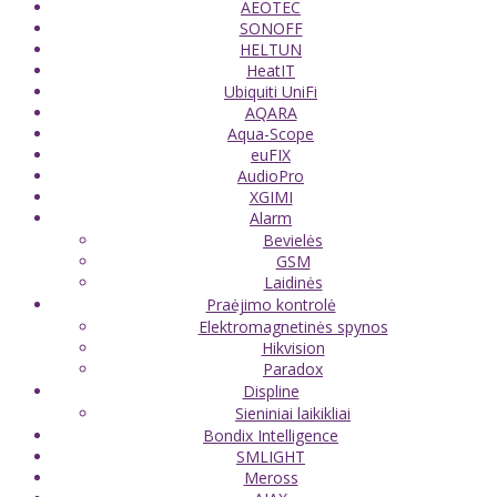
AEOTEC
SONOFF
HELTUN
HeatIT
Ubiquiti UniFi
AQARA
Aqua-Scope
euFIX
AudioPro
XGIMI
Alarm
Bevielės
GSM
Laidinės
Praėjimo kontrolė
Elektromagnetinės spynos
Hikvision
Paradox
Displine
Sieniniai laikikliai
Bondix Intelligence
SMLIGHT
Meross