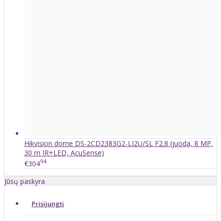
Hikvision dome DS-2CD2383G2-LI2U/SL F2.8 (juoda, 8 MP,
30 m IR+LED, AcuSense)
94
€304
Jūsų paskyra
Prisijungti