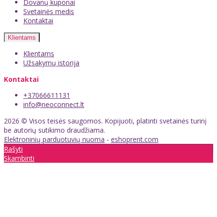
Dovanų kuponai
Svetainės medis
Kontaktai
Klientams
Klientams
Užsakymų istorija
Kontaktai
+37066611131
info@neoconnect.lt
2026 © Visos teisės saugomos. Kopijuoti, platinti svetainės turinį
be autorių sutikimo draudžiama.
Elektroninių parduotuvių nuoma
-
eshoprent.com
Rašyti
Skambinti