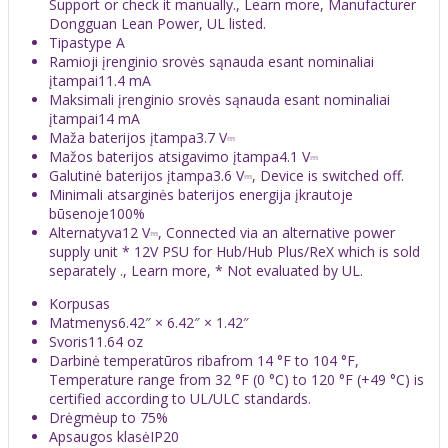
Support or check it manually., Learn more, Manufacturer
Dongguan Lean Power, UL listed.
Tipastype A
Ramioji įrenginio srovės sąnauda esant nominaliai
įtampai11.4 mA
Maksimali įrenginio srovės sąnauda esant nominaliai
įtampai14 mA
Maža baterijos įtampa3.7 V⎓
Mažos baterijos atsigavimo įtampa4.1 V⎓
Galutinė baterijos įtampa3.6 V⎓, Device is switched off.
Minimali atsarginės baterijos energija įkrautoje
būsenoje100%
Alternatyva12 V⎓, Connected via an alternative power
supply unit * 12V PSU for Hub/Hub Plus/ReX which is sold
separately ., Learn more, * Not evaluated by UL.
Korpusas
Matmenys6.42″ × 6.42″ × 1.42″
Svoris11.64 oz
Darbinė temperatūros ribafrom 14 °F to 104 °F,
Temperature range from 32 °F (0 °C) to 120 °F (+49 °C) is
certified according to UL/ULC standards.
Drėgmėup to 75%
Apsaugos klasėIP20