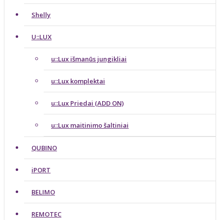
Shelly
U::LUX
u::Lux išmanūs jungikliai
u::Lux komplektai
u::Lux Priedai (ADD ON)
u::Lux maitinimo šaltiniai
QUBINO
iPORT
BELIMO
REMOTEC