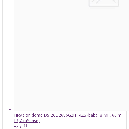
Hikvision dome DS-2CD2686G2HT-IZS (balta, 8 MP, 60 m.
IR, AcuSense)
96
€631