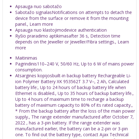
Apsauga nuo sabotažo
Sabotažo signalasNotifications on attempts to detach the
device from the surface or remove it from the mounting
panel., Learn more
Apsauga nuo klastojimodevice authentication
Ryšio praradimo aptikimasafter 36 s, Detection time
depends on the Jeweller or Jeweller/Fibra settings., Learn
more
Maitinimas
Pagrindinis110–240 V, 50/60 Hz, Up to 6 W of mains power
consumption.
Atsarginės kopijosbuilt-in backup battery Rechargeable Li-
ion Polymer Battery XK 953562T 3.7 V⎓, 2 Ah, Calculated
battery life:, Up to 24 hours of backup battery life when
Ethernet is disabled., Up to 35 hours of backup battery life.,
Up to 4 hours of maximum time to recharge a backup
battery of maximum capacity to 80% of its rated capacity.,
* From the backup battery after the loss of the main power
supply., The range extender manufactured after October 7,
2022 , has a 3-pin battery. If the range extender was
manufactured earlier, the battery can be a 2-pin or 3-pin
one. To find out the battery type, contact Ajax Technical