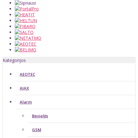
Kategorijos
AEOTEC
AJAX
Alarm
Bevielės
GSM