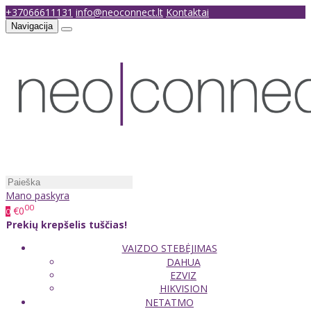
+37066611131
info@neoconnect.lt
Kontaktai
Navigacija
Mano paskyra
00
€0
0
Prekių krepšelis tuščias!
VAIZDO STEBĖJIMAS
DAHUA
EZVIZ
HIKVISION
NETATMO