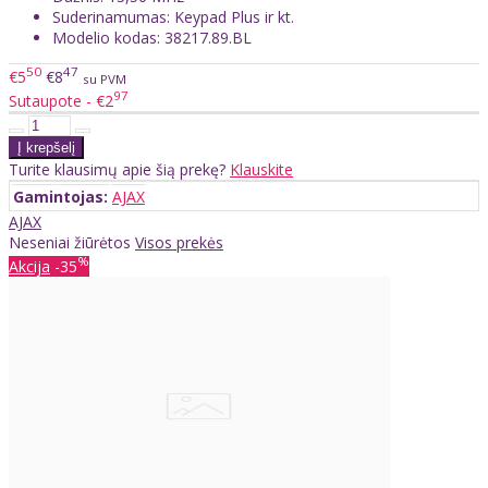
Suderinamumas: Keypad Plus ir kt.
Modelio kodas: 38217.89.BL
50
47
€5
€8
su PVM
97
Sutaupote - €2
Turite klausimų apie šią prekę?
Klauskite
Gamintojas:
AJAX
AJAX
Neseniai žiūrėtos
Visos prekės
%
Akcija
-35