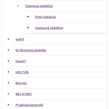
Sieniniai laikikliai
iPad laikikliai
Samsung laikikliai
euFIX
EV Įkrovimo stotelės
HeatIT
HELTUN
Meross
NETATMO
Praėjimo kontrolė