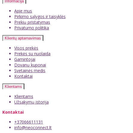
Informacija
Apie mus
Pirkimo sąlygos ir taisyklės
Prekių pristatymas
Privatumo politika
Klientų aptarnavimas
Visos prekės
Prekės su nuolaida
Gamintojai
Dovanų kuponai
Svetainės medis
Kontaktai
Klientams
Klientams
Užsakymų istorija
Kontaktai
+37066611131
info@neoconnect.lt