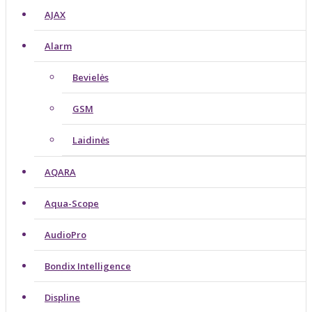
AJAX
Alarm
Bevielės
GSM
Laidinės
AQARA
Aqua-Scope
AudioPro
Bondix Intelligence
Displine