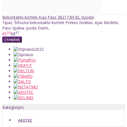
Bekontaktė kortelė Ajax Pass 38217.89.BL (Juoda)
Tipas: Šifruota bekontaktė kortelė Prekės ženklas: Ajax Modelis:
Pass Spalva: juoda Dažni..
50
47
€5
€8
Kategorijos
AEOTEC