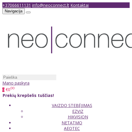
+37066611131
info@neoconnect.lt
Kontaktai
Navigacija
Mano paskyra
00
€0
0
Prekių krepšelis tuščias!
VAIZDO STEBĖJIMAS
EZVIZ
HIKVISION
NETATMO
AEOTEC