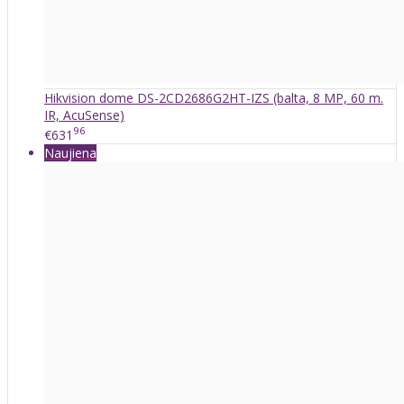
Hikvision dome DS-2CD2686G2HT-IZS (balta, 8 MP, 60 m.
IR, AcuSense)
96
€631
Naujiena