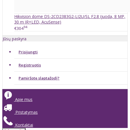
Hikvision dome DS-2CD2383G2-LI2U/SL F2.8 (juoda, 8 MP,
30 m IR+LED, AcuSense)
94
€304
Jūsų paskyra
Prisijungti
Registruotis
Pamiršote slaptažodį?
Apie mus
Pristatymas
Kontaktai