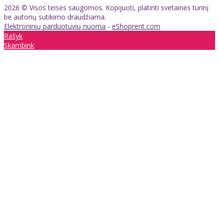
2026 © Visos teisės saugomos. Kopijuoti, platinti svetainės turinį
be autorių sutikimo draudžiama.
Elektroninių parduotuvių nuoma
-
eShoprent.com
Rašyk
Skambink