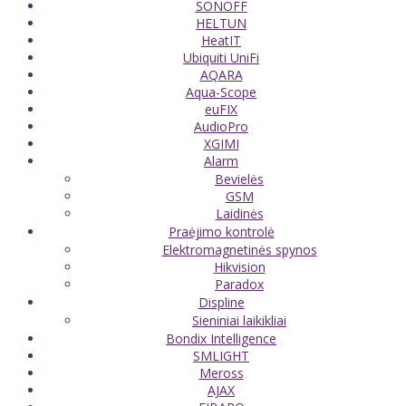
SONOFF
HELTUN
HeatIT
Ubiquiti UniFi
AQARA
Aqua-Scope
euFIX
AudioPro
XGIMI
Alarm
Bevielės
GSM
Laidinės
Praėjimo kontrolė
Elektromagnetinės spynos
Hikvision
Paradox
Displine
Sieniniai laikikliai
Bondix Intelligence
SMLIGHT
Meross
AJAX