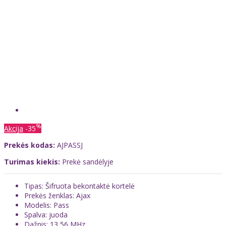
%
Akcija
-35
Prekės kodas:
AJPASSJ
Turimas kiekis:
Prekė sandėlyje
Tipas: Šifruota bekontaktė kortelė
Prekės ženklas: Ajax
Modelis: Pass
Spalva: juoda
Dažnis: 13,56 MHz