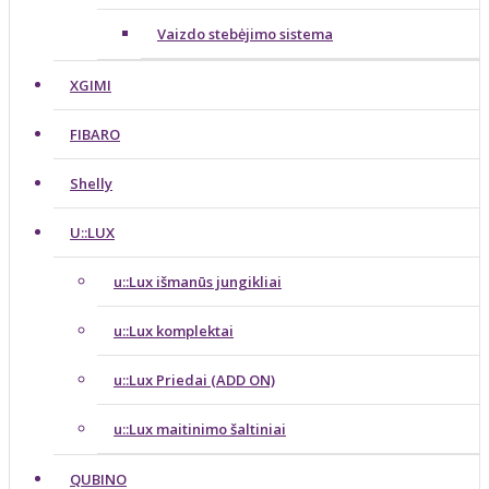
Vaizdo stebėjimo sistema
XGIMI
FIBARO
Shelly
U::LUX
u::Lux išmanūs jungikliai
u::Lux komplektai
u::Lux Priedai (ADD ON)
u::Lux maitinimo šaltiniai
QUBINO