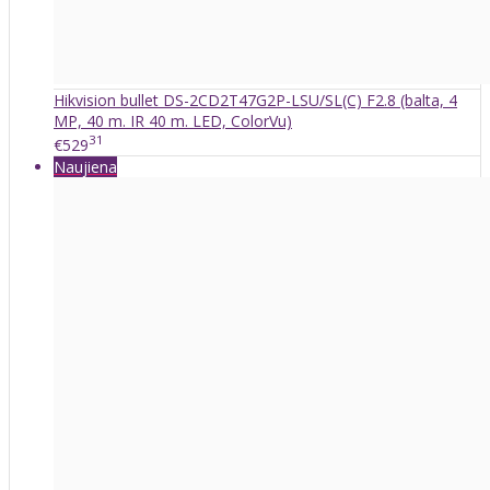
Hikvision bullet DS-2CD2T47G2P-LSU/SL(C) F2.8 (balta, 4
MP, 40 m. IR 40 m. LED, ColorVu)
31
€529
Naujiena