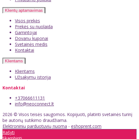
Klientų aptarnavimas
Visos prekės
Prekės su nuolaida
Gamintojai
Dovanų kuponai
Svetainės medis
Kontaktai
Klientams
Klientams
Užsakymų istorija
Kontaktai
+37066611131
info@neoconnect.lt
2026 © Visos teisės saugomos. Kopijuoti, platinti svetainės turinį
be autorių sutikimo draudžiama.
Elektroninių parduotuvių nuoma
-
eshoprent.com
Rašyti
Skambinti