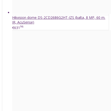
Hikvision dome DS-2CD2686G2HT-IZS (balta, 8 MP, 60 m.
IR, AcuSense)
96
€631