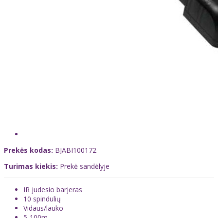
Prekės kodas:
BJABI100172
Turimas kiekis:
Prekė sandėlyje
IR judesio barjeras
10 spindulių
Vidaus/lauko
5-100m