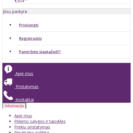
€304
Jūsų paskyra
Prisijungti
Registruotis
Pamiršote slaptažodį?
Apie mus
Pristatymas
Kontaktai
Informacija
Apie mus
Pirkimo sąlygos ir taisyklės
Prekių pristatymas
Privatumo politika