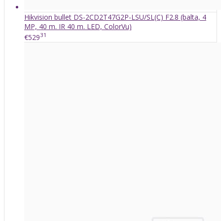
Hikvision bullet DS-2CD2T47G2P-LSU/SL(C) F2.8 (balta, 4
MP, 40 m. IR 40 m. LED, ColorVu)
31
€529