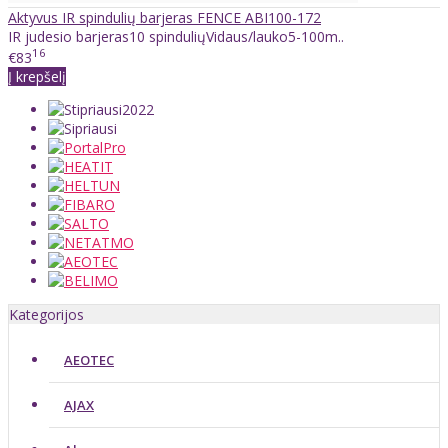
Aktyvus IR spindulių barjeras FENCE ABI100-172
IR judesio barjeras10 spinduliųVidaus/lauko5-100m..
16
€83
Į krepšelį
Kategorijos
AEOTEC
AJAX