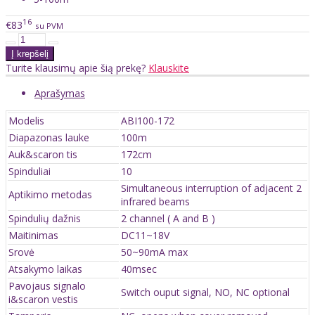
16
€83
su PVM
Turite klausimų apie šią prekę?
Klauskite
Aprašymas
Modelis
ABI100-172
Diapazonas lauke
100m
Auk&scaron tis
172cm
Spinduliai
10
Simultaneous interruption of adjacent 2
Aptikimo metodas
infrared beams
Spindulių dažnis
2 channel ( A and B )
Maitinimas
DC11~18V
Srovė
50~90mA max
Atsakymo laikas
40msec
Pavojaus signalo
Switch ouput signal, NO, NC optional
i&scaron vestis