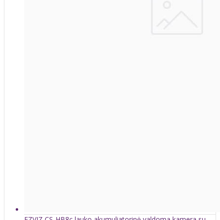
EZVIZ CS-HB8c lauko akumuliatorinė valdoma kamera su