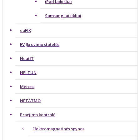
iPad laikikliai
Samsung laikikliai
euFIX
EV Įkrovimo stotelės
HeatIT
HELTUN
Meross
NETATMO
Praėjimo kontrolė
Elektromagnetinės spynos