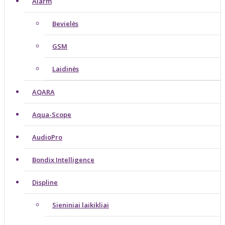
Alarm
Bevielės
GSM
Laidinės
AQARA
Aqua-Scope
AudioPro
Bondix Intelligence
Displine
Sieniniai laikikliai