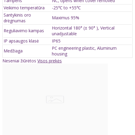
Tamperis
NC, opens when cover removed
Veikimo temperatūra
-25℃ to +55℃
Santykinis oro
Maximus 95%
drėgnumas
Horizontal 180° (± 90° ), Vertical
Reguliavimo kampas
unadjustable
IP apsaugos klasė
IP65
PC engineering plastic, Aluminum
Medžiaga
housing
Neseniai žiūrėtos
Visos prekės