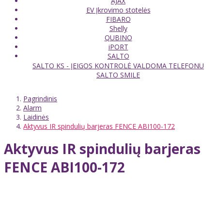
AJAX
EV Įkrovimo stotelės
FIBARO
Shelly
QUBINO
iPORT
SALTO
SALTO KS - ĮEIGOS KONTROLĖ VALDOMA TELEFONU
SALTO SMILE
Pagrindinis
Alarm
Laidinės
Aktyvus IR spindulių barjeras FENCE ABI100-172
Aktyvus IR spindulių barjeras
FENCE ABI100-172