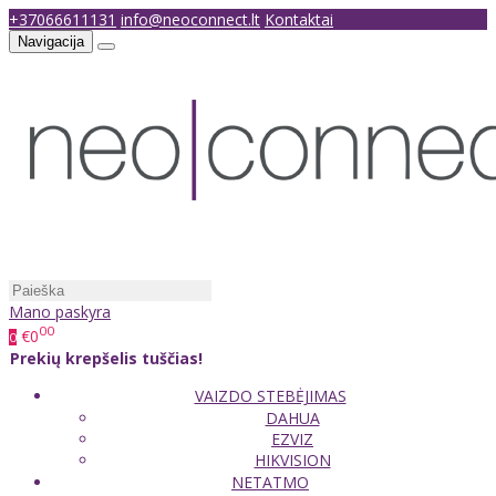
+37066611131
info@neoconnect.lt
Kontaktai
Navigacija
Mano paskyra
00
€0
0
Prekių krepšelis tuščias!
VAIZDO STEBĖJIMAS
DAHUA
EZVIZ
HIKVISION
NETATMO