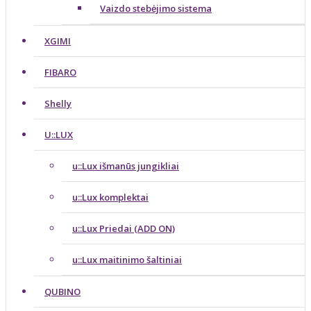
Vaizdo stebėjimo sistema
XGIMI
FIBARO
Shelly
U::LUX
u::Lux išmanūs jungikliai
u::Lux komplektai
u::Lux Priedai (ADD ON)
u::Lux maitinimo šaltiniai
QUBINO