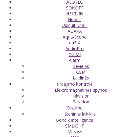
AEOTEC
SONOFF
HELTUN
HeatIT
Ubiquiti UniFi
AQARA
Aqua-Scope
euFIX
AudioPro
XGIMI
Alarm
Bevielės
GSM
Laidinės
Praėjimo kontrolė
Elektromagnetinės spynos
Hikvision
Paradox
Displine
Sieniniai laikikliai
Bondix Intelligence
SMLIGHT
Meross