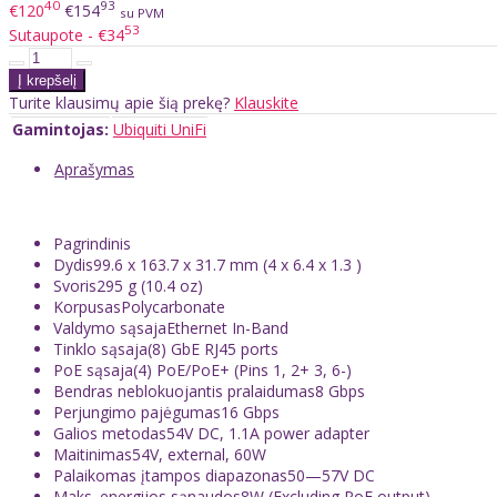
40
93
€120
€154
su PVM
53
Sutaupote - €34
Turite klausimų apie šią prekę?
Klauskite
Gamintojas:
Ubiquiti UniFi
Aprašymas
Pagrindinis
Dydis99.6 x 163.7 x 31.7 mm (4 x 6.4 x 1.3 )
Svoris295 g (10.4 oz)
KorpusasPolycarbonate
Valdymo sąsajaEthernet In-Band
Tinklo sąsaja(8) GbE RJ45 ports
PoE sąsaja(4) PoE/PoE+ (Pins 1, 2+ 3, 6-)
Bendras neblokuojantis pralaidumas8 Gbps
Perjungimo pajėgumas16 Gbps
Galios metodas54V DC, 1.1A power adapter
Maitinimas54V, external, 60W
Palaikomas įtampos diapazonas50—57V DC
Maks. energijos sąnaudos8W (Excluding PoE output)