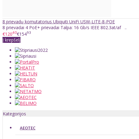
8 prievadų komutatorius Ubiquiti UniFi USW-LITE-8-POE
8 prievadai 4 PoE+ prievadai Talpa: 16 Gb/s IEEE 802.3at/af ..
40
93
€120
€154
Į krepšelį
Kategorijos
AEOTEC