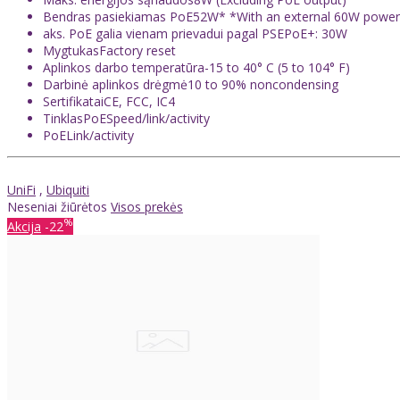
Bendras pasiekiamas PoE52W* *With an external 60W power 
aks. PoE galia vienam prievadui pagal PSEPoE+: 30W
MygtukasFactory reset
Aplinkos darbo temperatūra-15 to 40° C (5 to 104° F)
Darbinė aplinkos drėgmė10 to 90% noncondensing
SertifikataiCE, FCC, IC4
TinklasPoESpeed/link/activity
PoELink/activity
UniFi
,
Ubiquiti
Neseniai žiūrėtos
Visos prekės
%
Akcija
-22