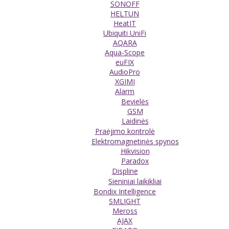
SONOFF
HELTUN
HeatIT
Ubiquiti UniFi
AQARA
Aqua-Scope
euFIX
AudioPro
XGIMI
Alarm
Bevielės
GSM
Laidinės
Praėjimo kontrolė
Elektromagnetinės spynos
Hikvision
Paradox
Displine
Sieniniai laikikliai
Bondix Intelligence
SMLIGHT
Meross
AJAX