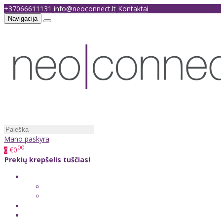
+37066611131
info@neoconnect.lt
Kontaktai
Navigacija
Mano paskyra
00
€0
0
Prekių krepšelis tuščias!