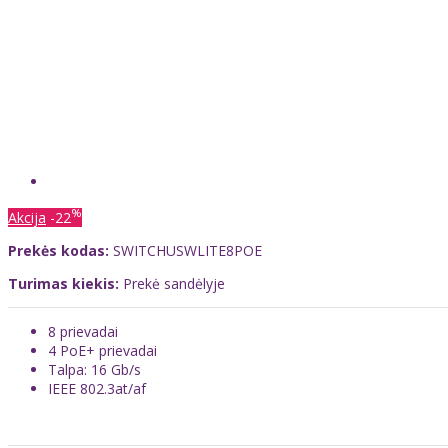
%
Akcija
-22
Prekės kodas:
SWITCHUSWLITE8POE
Turimas kiekis:
Prekė sandėlyje
8 prievadai
4 PoE+ prievadai
Talpa: 16 Gb/s
IEEE 802.3at/af