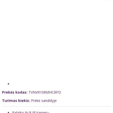
Prekės kodas:
TVNVR108MHC8PD
Turimas kiekis:
Prekė sandėlyje
Palaiko iki 8 IP kamerų