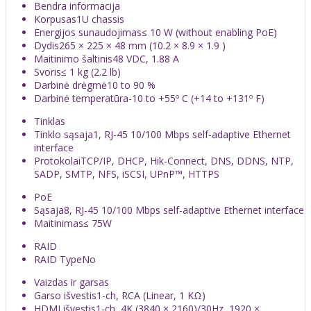
Bendra informacija
Korpusas
1U chassis
Energijos sunaudojimas
≤ 10 W (without enabling PoE)
Dydis
265 × 225 × 48 mm (10.2 × 8.9 × 1.9 )
Maitinimo šaltinis
48 VDC, 1.88 A
Svoris
≤ 1 kg (2.2 lb)
Darbinė drėgmė
10 to 90 %
Darbinė temperatūra
-10 to +55º C (+14 to +131º F)
Tinklas
Tinklo sąsaja
1, RJ-45 10/100 Mbps self-adaptive Ethernet
interface
Protokolai
TCP/IP, DHCP, Hik-Connect, DNS, DDNS, NTP,
SADP, SMTP, NFS, iSCSI, UPnP™, HTTPS
PoE
Sąsaja
8, RJ-45 10/100 Mbps self-adaptive Ethernet interface
Maitinimas
≤ 75W
RAID
RAID Type
No
Vaizdas ir garsas
Garso išvestis
1-ch, RCA (Linear, 1 KΩ)
HDMI išvestis
1-ch, 4K (3840 × 2160)/30Hz, 1920 ×