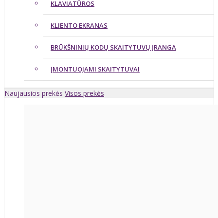
KLAVIATŪROS
KLIENTO EKRANAS
BRŪKŠNINIŲ KODŲ SKAITYTUVŲ ĮRANGA
ĮMONTUOJAMI SKAITYTUVAI
Naujausios prekės
Visos prekės