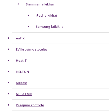
Sieniniai laikikliai
iPad laikikliai
Samsung laikikliai
euFIX
EV Įkrovimo stotelės
HeatIT
HELTUN
Meross
NETATMO
Praėjimo kontrolė