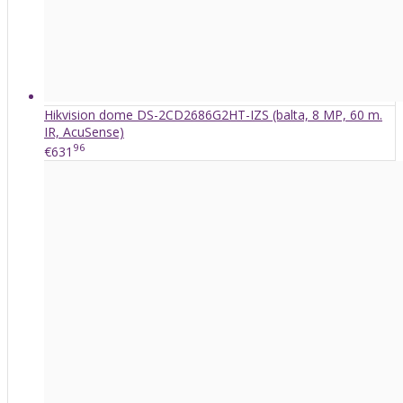
Hikvision dome DS-2CD2686G2HT-IZS (balta, 8 MP, 60 m.
IR, AcuSense)
96
€631