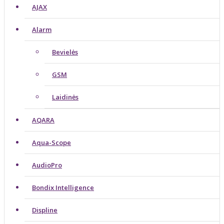
AJAX
Alarm
Bevielės
GSM
Laidinės
AQARA
Aqua-Scope
AudioPro
Bondix Intelligence
Displine