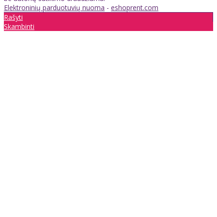
Elektroninių parduotuvių nuoma
-
eshoprent.com
Rašyti
Skambinti