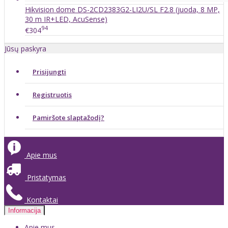
Hikvision dome DS-2CD2383G2-LI2U/SL F2.8 (juoda, 8 MP,
30 m IR+LED, AcuSense)
94
€304
Jūsų paskyra
Prisijungti
Registruotis
Pamiršote slaptažodį?
Apie mus
Pristatymas
Kontaktai
Informacija
Apie mus