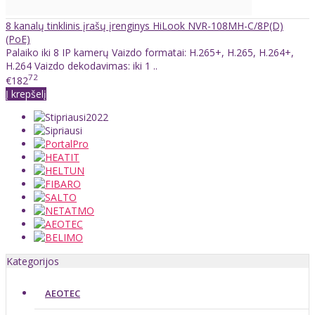
8 kanalų tinklinis įrašų įrenginys HiLook NVR-108MH-C/8P(D)
(PoE)
Palaiko iki 8 IP kamerų Vaizdo formatai: H.265+, H.265, H.264+,
H.264 Vaizdo dekodavimas: iki 1 ..
72
€182
Į krepšelį
Kategorijos
AEOTEC