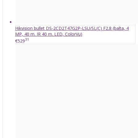
Hikvision bullet DS-2CD2T47G2P-LSU/SL(C) F2.8 (balta, 4
MP, 40 m. IR 40 m. LED, ColorVu)
31
€529