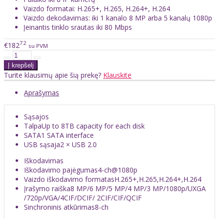
Vaizdo formatai: H.265+, H.265, H.264+, H.264
Vaizdo dekodavimas: iki 1 kanalo 8 MP arba 5 kanalų 1080p
Įeinantis tinklo srautas iki 80 Mbps
72
€182
su PVM
Turite klausimų apie šią prekę?
Klauskite
Aprašymas
Sąsajos
Talpa
Up to 8TB capacity for each disk
SATA
1 SATA interface
USB sąsaja
2 × USB 2.0
Iškodavimas
Iškodavimo pajėgumas
4-ch@1080p
Vaizdo iškodavimo formatas
H.265+,H.265,H.264+,H.264
Įrašymo raiška
8 MP/6 MP/5 MP/4 MP/3 MP/1080p/UXGA
/720p/VGA/4CIF/DCIF/ 2CIF/CIF/QCIF
Sinchroninis atkūrimas
8-ch