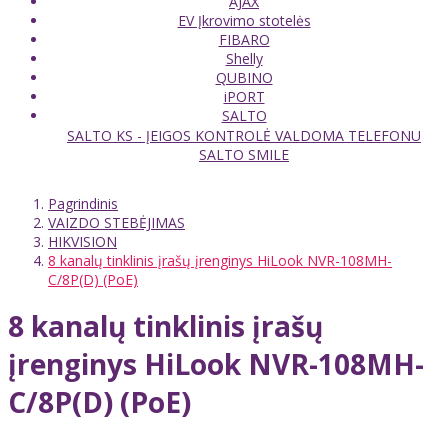
AJAX
EV Įkrovimo stotelės
FIBARO
Shelly
QUBINO
iPORT
SALTO
SALTO KS - ĮEIGOS KONTROLĖ VALDOMA TELEFONU
SALTO SMILE
Pagrindinis
VAIZDO STEBĖJIMAS
HIKVISION
8 kanalų tinklinis įrašų įrenginys HiLook NVR-108MH-
C/8P(D) (PoE)
8 kanalų tinklinis įrašų
įrenginys HiLook NVR-108MH-
C/8P(D) (PoE)