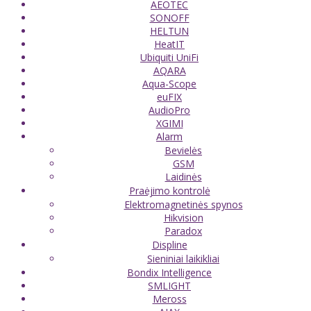
AEOTEC
SONOFF
HELTUN
HeatIT
Ubiquiti UniFi
AQARA
Aqua-Scope
euFIX
AudioPro
XGIMI
Alarm
Bevielės
GSM
Laidinės
Praėjimo kontrolė
Elektromagnetinės spynos
Hikvision
Paradox
Displine
Sieniniai laikikliai
Bondix Intelligence
SMLIGHT
Meross