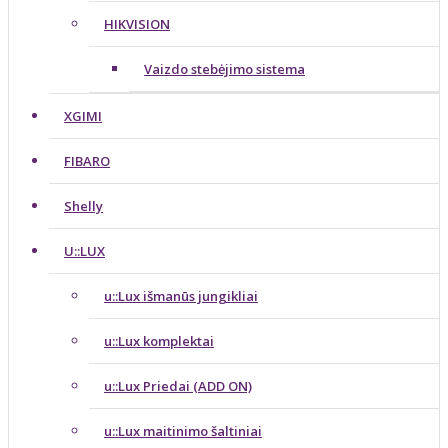
HIKVISION
Vaizdo stebėjimo sistema
XGIMI
FIBARO
Shelly
U::LUX
u::Lux išmanūs jungikliai
u::Lux komplektai
u::Lux Priedai (ADD ON)
u::Lux maitinimo šaltiniai