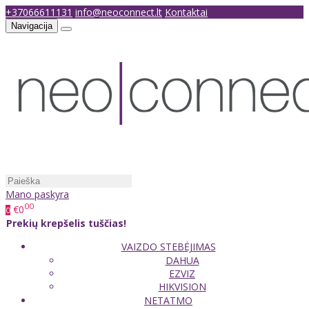
+37066611131
info@neoconnect.lt
Kontaktai
Navigacija
Mano paskyra
00
€0
0
Prekių krepšelis tuščias!
VAIZDO STEBĖJIMAS
DAHUA
EZVIZ
HIKVISION
NETATMO