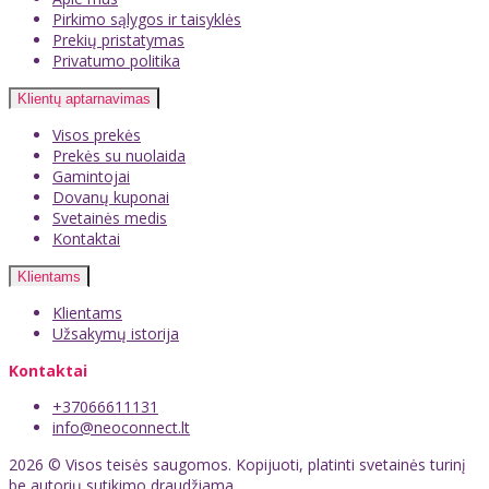
Pirkimo sąlygos ir taisyklės
Prekių pristatymas
Privatumo politika
Klientų aptarnavimas
Visos prekės
Prekės su nuolaida
Gamintojai
Dovanų kuponai
Svetainės medis
Kontaktai
Klientams
Klientams
Užsakymų istorija
Kontaktai
+37066611131
info@neoconnect.lt
2026 © Visos teisės saugomos. Kopijuoti, platinti svetainės turinį
be autorių sutikimo draudžiama.