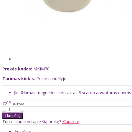
Prekės kodas:
MKIM70
Turimas kiekis:
Prekė sandėlyje
Įleidžiamas magnetinis kontaktas &scaron arvuotoms durims
18
€2
su PVM
Turite klausimų apie šią prekę?
Klauskite
Aprašymas