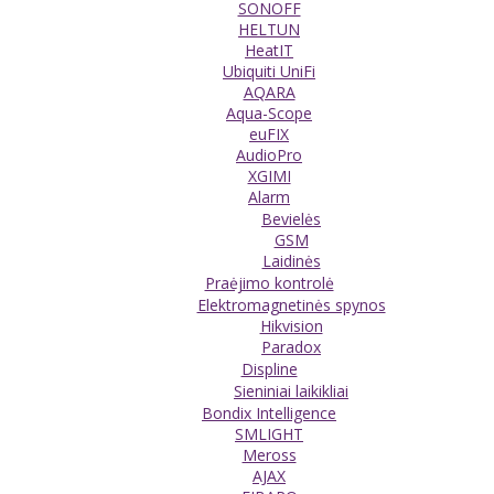
SONOFF
HELTUN
HeatIT
Ubiquiti UniFi
AQARA
Aqua-Scope
euFIX
AudioPro
XGIMI
Alarm
Bevielės
GSM
Laidinės
Praėjimo kontrolė
Elektromagnetinės spynos
Hikvision
Paradox
Displine
Sieniniai laikikliai
Bondix Intelligence
SMLIGHT
Meross
AJAX