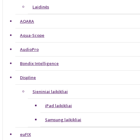
Laidinės
AQARA
Aqua-Scope
AudioPro
Bondix Intelligence
Displine
Sieniniai laikikliai
iPad laikikliai
Samsung laikikliai
euFIX