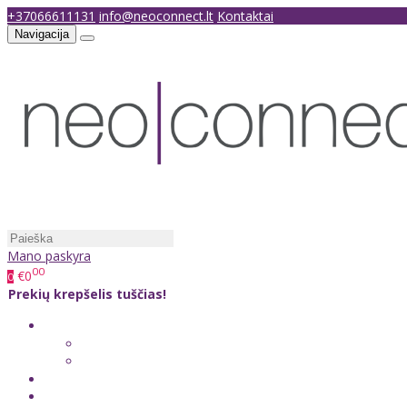
+37066611131
info@neoconnect.lt
Kontaktai
Navigacija
Mano paskyra
00
€0
0
Prekių krepšelis tuščias!