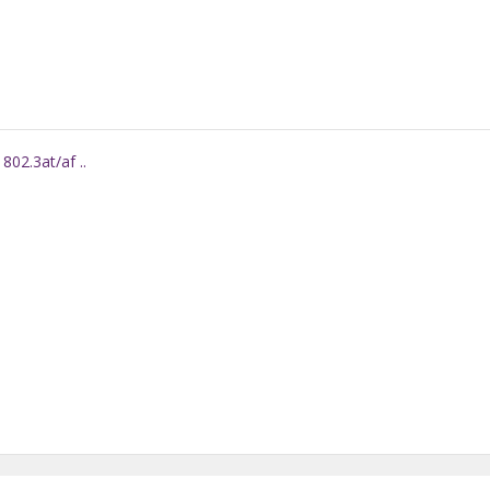
802.3at/af ..