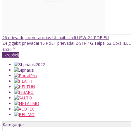
26 prievadų komutatorius Ubiquiti Unifi USW-24-POE-EU
24 gigabit prievadai 16 PoE+ prievadai 2-SFP 1G Talpa: 52 Gb/s IEEE 
37
€536
Į krepšelį
Kategorijos