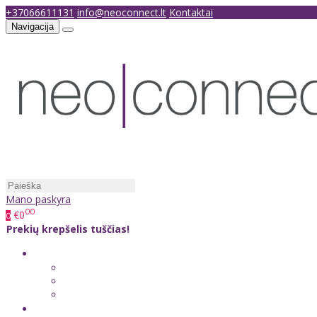
+37066611131
info@neoconnect.lt
Kontaktai
Navigacija
Mano paskyra
00
€0
0
Prekių krepšelis tuščias!