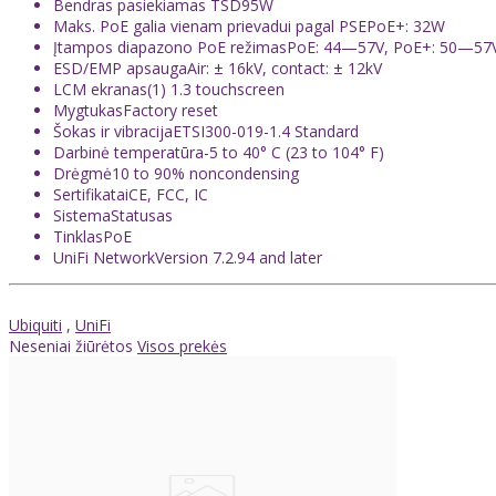
Bendras pasiekiamas TSD95W
Maks. PoE galia vienam prievadui pagal PSEPoE+: 32W
Įtampos diapazono PoE režimasPoE: 44—57V, PoE+: 50—57
ESD/EMP apsaugaAir: ± 16kV, contact: ± 12kV
LCM ekranas(1) 1.3 touchscreen
MygtukasFactory reset
Šokas ir vibracijaETSI300-019-1.4 Standard
Darbinė temperatūra-5 to 40° C (23 to 104° F)
Drėgmė10 to 90% noncondensing
SertifikataiCE, FCC, IC
SistemaStatusas
TinklasPoE
UniFi NetworkVersion 7.2.94 and later
Ubiquiti
,
UniFi
Neseniai žiūrėtos
Visos prekės