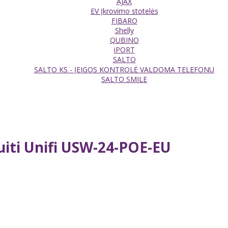
AJAX
EV Įkrovimo stotelės
FIBARO
Shelly
QUBINO
iPORT
SALTO
SALTO KS - ĮEIGOS KONTROLĖ VALDOMA TELEFONU
SALTO SMILE
iti Unifi USW-24-POE-EU