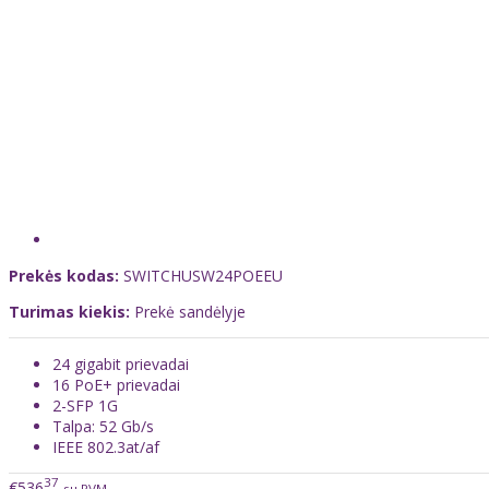
Prekės kodas:
SWITCHUSW24POEEU
Turimas kiekis:
Prekė sandėlyje
24 gigabit prievadai
16 PoE+ prievadai
2-SFP 1G
Talpa: 52 Gb/s
IEEE 802.3at/af
37
€536
su PVM