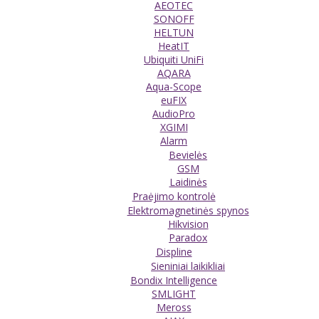
AEOTEC
SONOFF
HELTUN
HeatIT
Ubiquiti UniFi
AQARA
Aqua-Scope
euFIX
AudioPro
XGIMI
Alarm
Bevielės
GSM
Laidinės
Praėjimo kontrolė
Elektromagnetinės spynos
Hikvision
Paradox
Displine
Sieniniai laikikliai
Bondix Intelligence
SMLIGHT
Meross