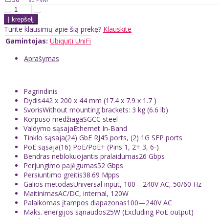
Turite klausimų apie šią prekę?
Klauskite
Gamintojas:
Ubiquiti UniFi
Aprašymas
Pagrindinis
Dydis442 x 200 x 44 mm (17.4 x 7.9 x 1.7 )
SvorisWithout mounting brackets: 3 kg (6.6 lb)
Korpuso medžiagaSGCC steel
Valdymo sąsajaEthernet In-Band
Tinklo sąsaja(24) GbE RJ45 ports, (2) 1G SFP ports
PoE sąsaja(16) PoE/PoE+ (Pins 1, 2+ 3, 6-)
Bendras neblokuojantis pralaidumas26 Gbps
Perjungimo pajėgumas52 Gbps
Persiuntimo greitis38.69 Mpps
Galios metodasUniversal input, 100—240V AC, 50/60 Hz
MaitinimasAC/DC, internal, 120W
Palaikomas įtampos diapazonas100—240V AC
Maks. energijos sąnaudos25W (Excluding PoE output)