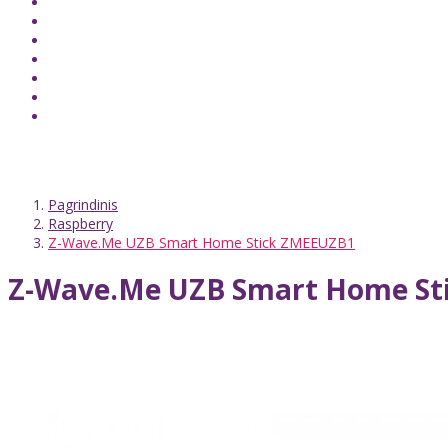
Pagrindinis
Raspberry
Z-Wave.Me UZB Smart Home Stick ZMEEUZB1
Z-Wave.Me UZB Smart Home St