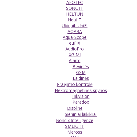
AEOTEC
SONOFF
HELTUN
HeatIT
Ubiquiti UniFi
AQARA
Aqua-Scope
euFIX
AudioPro
XGIMI
Alarm
Bevielės
GSM
Laidinės
Praėjimo kontrolė
Elektromagnetinės spynos
Hikvision
Paradox
Displine
Sieniniai laikikliai
Bondix Intelligence
SMLIGHT
Meross