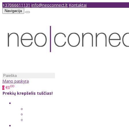
+37066611131
info@neoconnect.lt
Kontaktai
Navigacija
Mano paskyra
00
€0
0
Prekių krepšelis tuščias!