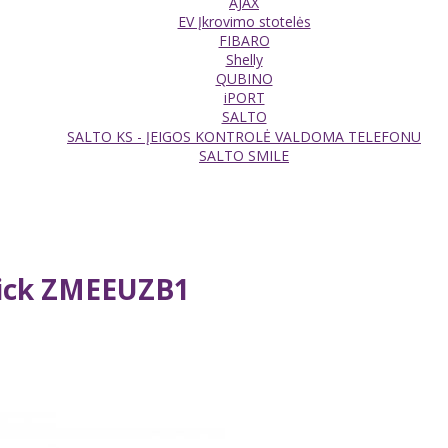
AJAX
EV Įkrovimo stotelės
FIBARO
Shelly
QUBINO
iPORT
SALTO
SALTO KS - ĮEIGOS KONTROLĖ VALDOMA TELEFONU
SALTO SMILE
ick ZMEEUZB1