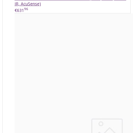
IR, AcuSense)
96
€631