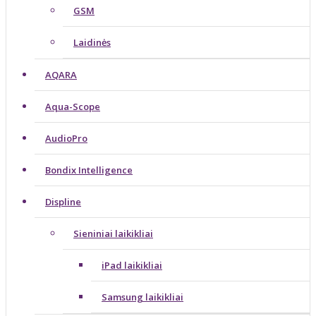
GSM
Laidinės
AQARA
Aqua-Scope
AudioPro
Bondix Intelligence
Displine
Sieniniai laikikliai
iPad laikikliai
Samsung laikikliai