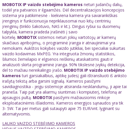
MOBOTIX IP vaizdo stebėjimo kameros
neturi judančių dalių,
todėl yra patvarios ir ilgaamžės. Dėl decentralizacijos koncepcijos
sistema yra patikimesnė - kiekviena kamera yra savarankiškas
įrenginys ir funkcionuoja nepriklausomai nuo kitų centrinių
įrenginių (tinklo šakotuvo, NAS ir kt.). Dingus ryšiui su duomenų
talpykla, kamera pradeda įrašinėti į savo
kortelę.
MOBOTIX
sistemos neturi jokių vartotojų ar kamerų
skaičiaus apribojimų, o programinė įranga ir atnaujinimai yra
nemokami. Aukštos kokybės vaizdo jutikliai, bei specialiai sukurtas
vaizdo kodavimas MxPEG. Yra integruota žmonių statistikos,
šilumos žemėlapio ir elgsenos reiškinių ataskaitoms gauti ir
analizuoti skirta programinė įranga. 90% tikslesnė įvykių detekcija,
del to mažiau nereikalingo įrašo.
MOBOTIX IP vaizdo stebėjimo
kameros
turi garsiakalbius, aptikę judesį gali ištransliuoti iš anksto
irašytą tekstą arba garsini signalą. Kameros pasižymi
savidiagnostika - jeigu sistemoje atsiranda nesklandumų, ji apie tai
praneša. Taip pat yra aliarmų siuntimas i kompiuterį, telefoną ar
apsaugos pultą.
MOBOTIX
pasižymi mažiausiomis rinkoje
eksploatacinėmis išlaidomis. Kameros energijos sąnaudos yra tik
3- 5W. Tai per metus gali sutaupyti apie 75 EUR/vnt. lyginant su
alternatyvomis.
LAUKO VAIZDO STEBĖJIMO KAMEROS
VIDAUS VAIZDO STEBĖJIMO KAMEROS