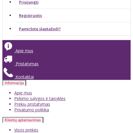
Prisijungti
Registruotis
Pamiršote slaptažodį?
Apie mus
Pristatymas
Kontaktai
Informacija
Apie mus
Pirkimo sąlygos ir taisyklės
Prekių pristatymas
Privatumo politika
Klientų aptarnavimas
Visos prekės