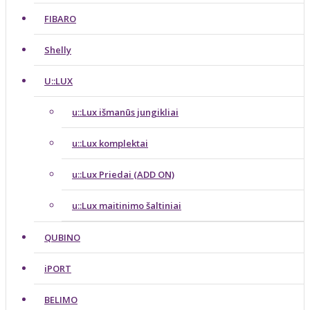
FIBARO
Shelly
U::LUX
u::Lux išmanūs jungikliai
u::Lux komplektai
u::Lux Priedai (ADD ON)
u::Lux maitinimo šaltiniai
QUBINO
iPORT
BELIMO