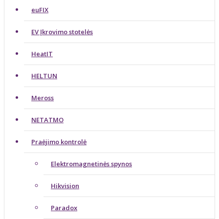
euFIX
EV Įkrovimo stotelės
HeatIT
HELTUN
Meross
NETATMO
Praėjimo kontrolė
Elektromagnetinės spynos
Hikvision
Paradox