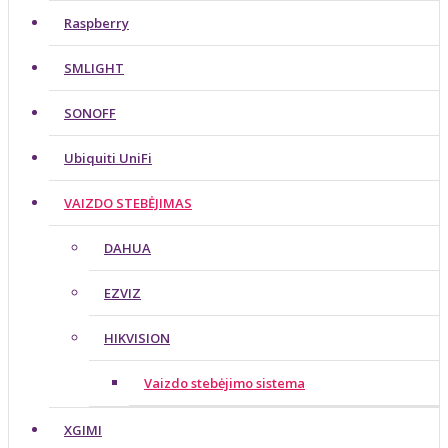
Raspberry
SMLIGHT
SONOFF
Ubiquiti UniFi
VAIZDO STEBĖJIMAS
DAHUA
EZVIZ
HIKVISION
Vaizdo stebėjimo sistema
XGIMI