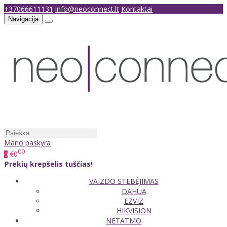
+37066611131
info@neoconnect.lt
Kontaktai
Navigacija
Mano paskyra
00
€0
0
Prekių krepšelis tuščias!
VAIZDO STEBĖJIMAS
DAHUA
EZVIZ
HIKVISION
NETATMO