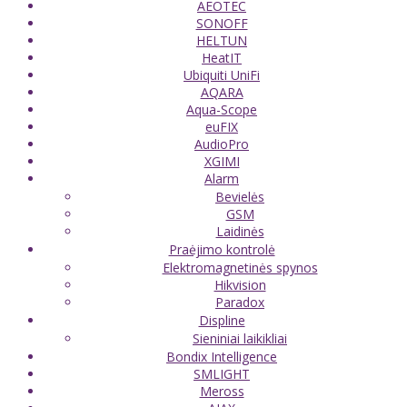
AEOTEC
SONOFF
HELTUN
HeatIT
Ubiquiti UniFi
AQARA
Aqua-Scope
euFIX
AudioPro
XGIMI
Alarm
Bevielės
GSM
Laidinės
Praėjimo kontrolė
Elektromagnetinės spynos
Hikvision
Paradox
Displine
Sieniniai laikikliai
Bondix Intelligence
SMLIGHT
Meross