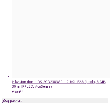
Hikvision dome DS-2CD2383G2-LI2U/SL F2.8 (juoda, 8 MP,
30 m IR+LED, AcuSense)
94
€304
Jūsų paskyra