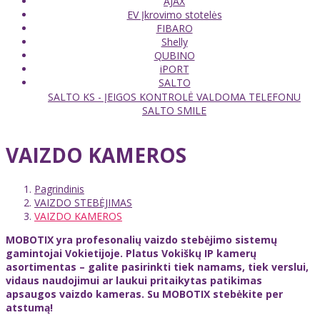
AJAX
EV Įkrovimo stotelės
FIBARO
Shelly
QUBINO
iPORT
SALTO
SALTO KS - ĮEIGOS KONTROLĖ VALDOMA TELEFONU
SALTO SMILE
VAIZDO KAMEROS
Pagrindinis
VAIZDO STEBĖJIMAS
VAIZDO KAMEROS
MOBOTIX yra profesonalių vaizdo stebėjimo sistemų
gamintojai Vokietijoje. Platus Vokiškų IP kamerų
asortimentas – galite pasirinkti tiek namams, tiek verslui,
vidaus naudojimui ar laukui pritaikytas patikimas
apsaugos vaizdo kameras. Su MOBOTIX stebėkite per
atstumą!