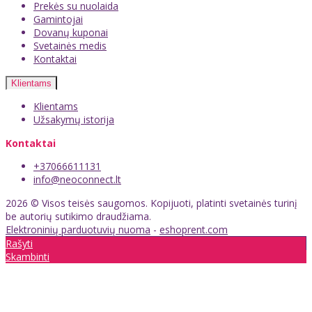
Prekės su nuolaida
Gamintojai
Dovanų kuponai
Svetainės medis
Kontaktai
Klientams
Klientams
Užsakymų istorija
Kontaktai
+37066611131
info@neoconnect.lt
2026 © Visos teisės saugomos. Kopijuoti, platinti svetainės turinį
be autorių sutikimo draudžiama.
Elektroninių parduotuvių nuoma
-
eshoprent.com
Rašyti
Skambinti