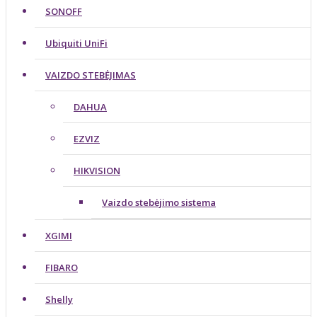
SONOFF
Ubiquiti UniFi
VAIZDO STEBĖJIMAS
DAHUA
EZVIZ
HIKVISION
Vaizdo stebėjimo sistema
XGIMI
FIBARO
Shelly