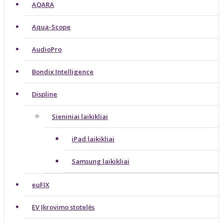
AQARA
Aqua-Scope
AudioPro
Bondix Intelligence
Displine
Sieniniai laikikliai
iPad laikikliai
Samsung laikikliai
euFIX
EV Įkrovimo stotelės