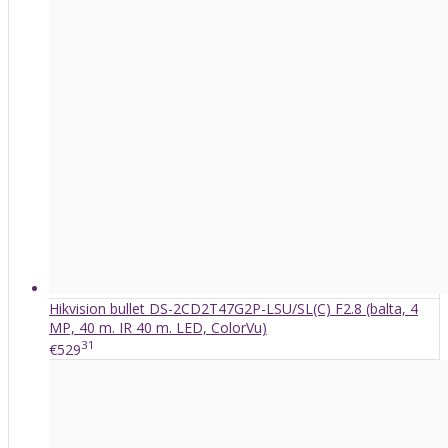
Hikvision bullet DS-2CD2T47G2P-LSU/SL(C) F2.8 (balta, 4
MP, 40 m. IR 40 m. LED, ColorVu)
31
€529