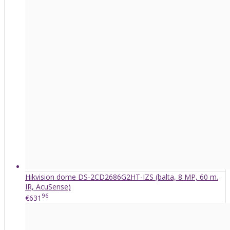
Hikvision dome DS-2CD2686G2HT-IZS (balta, 8 MP, 60 m.
IR, AcuSense)
96
€631