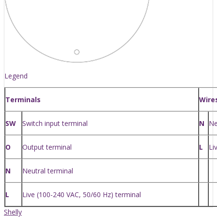
Legend
Terminals
Wire
SW
Switch input terminal
N
Ne
O
Output terminal
L
Li
N
Neutral terminal
L
Live (100-240 VAC, 50/60 Hz) terminal
Shelly