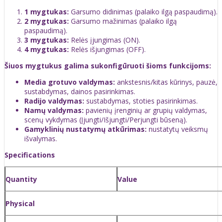
1 mygtukas:
Garsumo didinimas (palaiko ilgą paspaudimą).
2 mygtukas:
Garsumo mažinimas (palaiko ilgą
paspaudimą).
3 mygtukas:
Relės įjungimas (ON).
4 mygtukas:
Relės išjungimas (OFF).
Šiuos mygtukus galima sukonfigūruoti šioms funkcijoms:
Media grotuvo valdymas:
ankstesnis/kitas kūrinys, pauzė,
sustabdymas, dainos pasirinkimas.
Radijo valdymas:
sustabdymas, stoties pasirinkimas.
Namų valdymas:
pavienių įrenginių ar grupių valdymas,
scenų vykdymas (Įjungti/Išjungti/Perjungti būseną).
Gamyklinių nustatymų atkūrimas:
nustatytų veiksmų
išvalymas.
Specifications
Quantity
Value
Physical