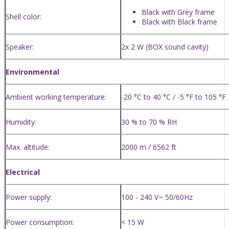
Black with Grey frame
Shell color:
Black with Black frame
Speaker:
2x 2 W (BOX sound cavity)
Environmental
Ambient working temperature:
-20 °C to 40 °C / -5 °F to 105 °F
Humidity:
30 % to 70 % RH
Max. altitude:
2000 m / 6562 ft
Electrical
Power supply:
100 - 240 V~ 50/60Hz
Power consumption:
< 15 W