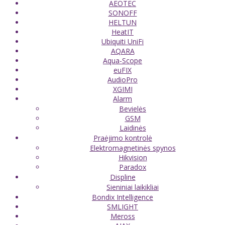
AEOTEC
SONOFF
HELTUN
HeatIT
Ubiquiti UniFi
AQARA
Aqua-Scope
euFIX
AudioPro
XGIMI
Alarm
Bevielės
GSM
Laidinės
Praėjimo kontrolė
Elektromagnetinės spynos
Hikvision
Paradox
Displine
Sieniniai laikikliai
Bondix Intelligence
SMLIGHT
Meross