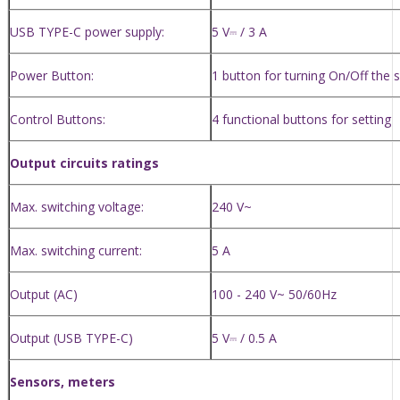
USB TYPE-C power supply:
5 V⎓ / 3 A
Power Button:
1 button for turning On/Off the 
Control Buttons:
4 functional buttons for setting
Output circuits ratings
Max. switching voltage:
240 V~
Max. switching current:
5 A
Output (AC)
100 - 240 V~ 50/60Hz
Output (USB TYPE-C)
5 V⎓ / 0.5 A
Sensors, meters