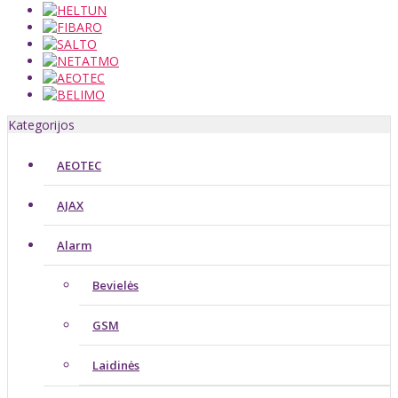
Kategorijos
AEOTEC
AJAX
Alarm
Bevielės
GSM
Laidinės