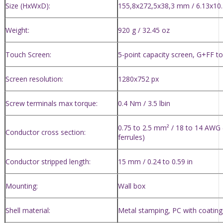
Size (HxWxD):
155,8x272,5x38,3 mm / 6.13x10.
Weight:
920 g / 32.45 oz
Touch Screen:
5-point capacity screen, G+FF t
Screen resolution:
1280x752 px
Screw terminals max torque:
0.4 Nm / 3.5 lbin
0.75 to 2.5 mm² / 18 to 14 AWG (
Conductor cross section:
ferrules)
Conductor stripped length:
15 mm / 0.24 to 0.59 in
Mounting:
Wall box
Shell material:
Metal stamping, PC with coating