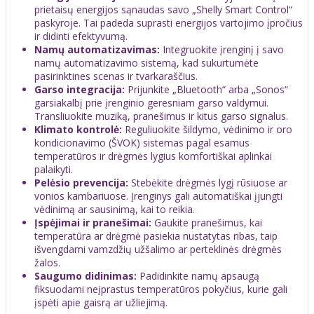
prietaisų energijos sąnaudas savo „Shelly Smart Control“
paskyroje. Tai padeda suprasti energijos vartojimo įpročius
ir didinti efektyvumą.
Namų automatizavimas:
Integruokite įrenginį į savo
namų automatizavimo sistemą, kad sukurtumėte
pasirinktines scenas ir tvarkaraščius.
Garso integracija:
Prijunkite „Bluetooth“ arba „Sonos“
garsiakalbį prie įrenginio geresniam garso valdymui.
Transliuokite muziką, pranešimus ir kitus garso signalus.
Klimato kontrolė:
Reguliuokite šildymo, vėdinimo ir oro
kondicionavimo (ŠVOK) sistemas pagal esamus
temperatūros ir drėgmės lygius komfortiškai aplinkai
palaikyti.
Pelėsio prevencija:
Stebėkite drėgmės lygį rūsiuose ar
vonios kambariuose. Įrenginys gali automatiškai įjungti
vėdinimą ar sausinimą, kai to reikia.
Įspėjimai ir pranešimai:
Gaukite pranešimus, kai
temperatūra ar drėgmė pasiekia nustatytas ribas, taip
išvengdami vamzdžių užšalimo ar perteklinės drėgmės
žalos.
Saugumo didinimas:
Padidinkite namų apsaugą
fiksuodami neįprastus temperatūros pokyčius, kurie gali
įspėti apie gaisrą ar užliejimą.