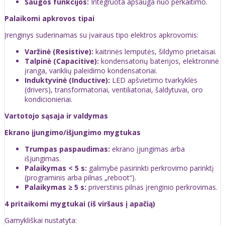
Saugos funkcijos:
Integruota apsauga nuo perkaitimo.
Palaikomi apkrovos tipai
Įrenginys suderinamas su įvairaus tipo elektros apkrovomis:
Varžinė (Resistive):
kaitrinės lemputės, šildymo prietaisai.
Talpinė (Capacitive):
kondensatorių baterijos, elektroninė
įranga, variklių paleidimo kondensatoriai.
Induktyvinė (Inductive):
LED apšvietimo tvarkyklės
(drivers), transformatoriai, ventiliatoriai, šaldytuvai, oro
kondicionieriai.
Vartotojo sąsaja ir valdymas
Ekrano įjungimo/išjungimo mygtukas
Trumpas paspaudimas:
ekrano įjungimas arba
išjungimas.
Palaikymas < 5 s:
galimybė pasirinkti perkrovimo parinktį
(programinis arba pilnas „reboot“).
Palaikymas ≥ 5 s:
priverstinis pilnas įrenginio perkrovimas.
4 pritaikomi mygtukai (iš viršaus į apačią)
Gamykliškai nustatyta: