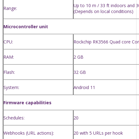
Up to 10 m / 33 ft indoors and 3
Range:
(Depends on local conditions)
Microcontroller unit
CPU:
Rockchip RK3566 Quad core Cor
RAM:
2 GB
Flash:
32 GB
System:
Android 11
Firmware capabilities
Schedules:
20
Webhooks (URL actions):
20 with 5 URLs per hook