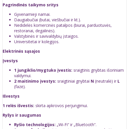
Pagrindinės taikymo sritys
Gyvenamieji namai.
Daugiabučiai (butai, viešbučiai ir kt.).
Nedidelės komercinės patalpos (biurai, parduotuvės,
restoranai, degalinės).
Valstybinės ir savivaldybių įstaigos.
Universitetai ir kolegijos.
Elektrinės sąsajos
Įvestys
1 jungiklio/mygtuko įvestis:
sraigtinis gnybtas išoriniam
valdymui.
2 maitinimo įvestys:
sraigtiniai gnybtai
N
(neutralė) ir
L
(fazė).
Išvestys
1 relės išvestis:
skirta apkrovos perjungimui.
Ryšys ir saugumas
Ryšio technologijos:
„Wi-Fi“ ir „Bluetooth“.