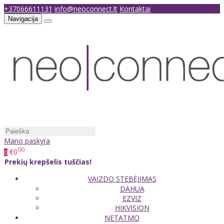
+37066611131
info@neoconnect.lt
Kontaktai
Navigacija
Mano paskyra
00
€0
0
Prekių krepšelis tuščias!
VAIZDO STEBĖJIMAS
DAHUA
EZVIZ
HIKVISION
NETATMO