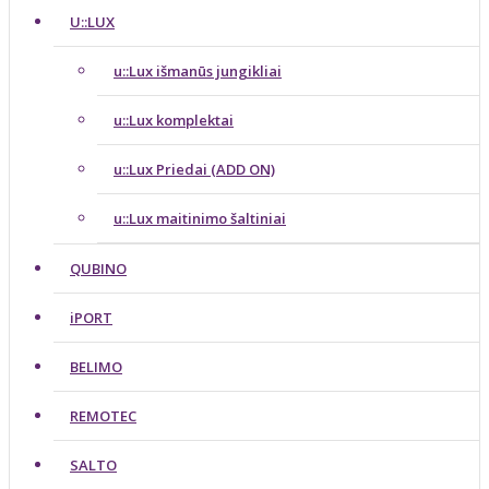
U::LUX
u::Lux išmanūs jungikliai
u::Lux komplektai
u::Lux Priedai (ADD ON)
u::Lux maitinimo šaltiniai
QUBINO
iPORT
BELIMO
REMOTEC
SALTO