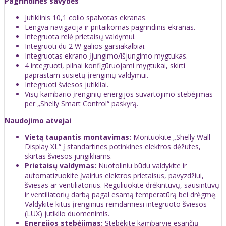
Pagrindinės savybės
Jutiklinis 10,1 colio spalvotas ekranas.
Lengva navigacija ir pritaikomas pagrindinis ekranas.
Integruota relė prietaisų valdymui.
Integruoti du 2 W galios garsiakalbiai.
Integruotas ekrano įjungimo/išjungimo mygtukas.
4 integruoti, pilnai konfigūruojami mygtukai, skirti
paprastam susietų įrenginių valdymui.
Integruoti šviesos jutikliai.
Visų kambario įrenginių energijos suvartojimo stebėjimas
per „Shelly Smart Control“ paskyrą.
Naudojimo atvejai
Vietą taupantis montavimas:
Montuokite „Shelly Wall
Display XL“ į standartines potinkines elektros dėžutes,
skirtas šviesos jungikliams.
Prietaisų valdymas:
Nuotoliniu būdu valdykite ir
automatizuokite įvairius elektros prietaisus, pavyzdžiui,
šviesas ar ventiliatorius. Reguliuokite drėkintuvų, sausintuvų
ir ventiliatorių darbą pagal esamą temperatūrą bei drėgmę.
Valdykite kitus įrenginius remdamiesi integruoto šviesos
(LUX) jutiklio duomenimis.
Energijos stebėjimas:
Stebėkite kambaryje esančių