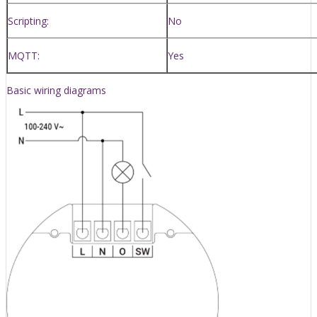
Scripting:
No
MQTT:
Yes
Basic wiring diagrams