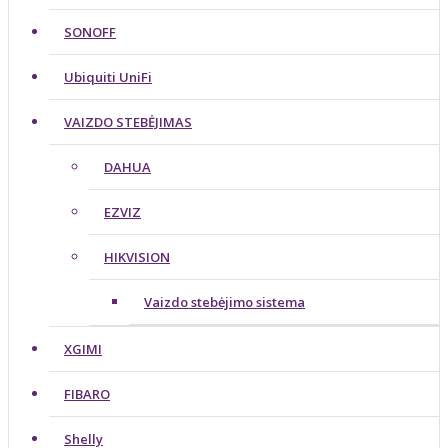
SONOFF
Ubiquiti UniFi
VAIZDO STEBĖJIMAS
DAHUA
EZVIZ
HIKVISION
Vaizdo stebėjimo sistema
XGIMI
FIBARO
Shelly