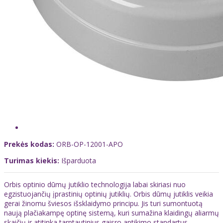
Prekės kodas:
ORB-OP-12001-APO
Turimas kiekis:
Išparduota
Orbis optinio dūmų jutiklio technologija labai skiriasi nuo
egzistuojančių įprastinių optinių jutiklių. Orbis dūmų jutiklis veikia
gerai žinomu šviesos išsklaidymo principu. Jis turi sumontuotą
naują plačiakampę optinę sistemą, kuri sumažina klaidingų aliarmų
skaičių ir atitinka tarptautinius gaisro aptikimo standartus.