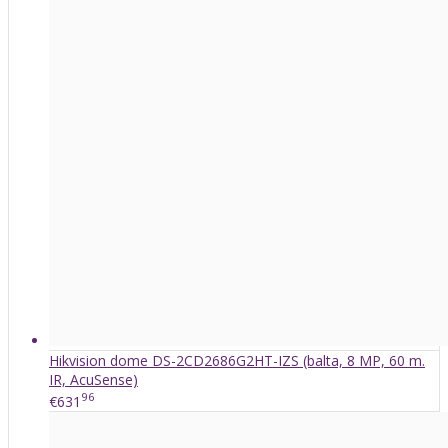
Hikvision dome DS-2CD2686G2HT-IZS (balta, 8 MP, 60 m.
IR, AcuSense)
96
€631