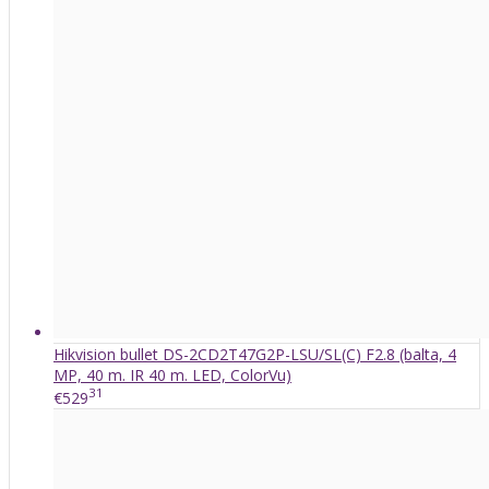
Hikvision bullet DS-2CD2T47G2P-LSU/SL(C) F2.8 (balta, 4
MP, 40 m. IR 40 m. LED, ColorVu)
31
€529