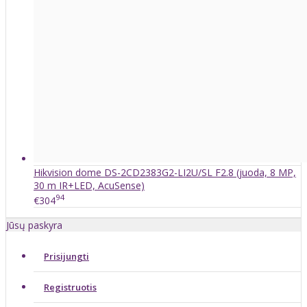
Hikvision dome DS-2CD2383G2-LI2U/SL F2.8 (juoda, 8 MP,
30 m IR+LED, AcuSense)
94
€304
Jūsų paskyra
Prisijungti
Registruotis