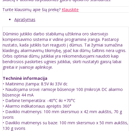
Turite klausimų apie šią prekę?
Klauskite
Aprašymas
Dūminio jutiklio darbo stabilumą užtikrina oro skersvėjo
kompensavimo sistema ir vidinė programinė įranga. Pastaroji
nustato, kada jutiklis turi reaguoti į dūmus. Tai žymiai sumažina
klaidingų aliarmavimų tikimybę, ypač kai dūmų šaltinis nėra ugnis.
Orbis optiniai dūmų jutikliai yra rekomenduojami naudoti kaip
bendrosios paskirties ugnies jutikliai, skirti nustatyti gaisrą labai
greitai ir įvairioje aplinkoje.
Techninė informacija
• Maitinimo įtampa: 8.5V iki 33V dc
• Naudojama srovė: ramioje būsenoje 100 (mikro)A DC aliarmo
būsenoje 44 mA
• Darbinė temperatūra: -40°C iki +70°C
• Aliarmo indikatoriaus aprėptis 360°
• Daviklio matmenys: 100 mm skersmuo x 42 mm aukštis, 70 g
svoris
• Daviklio matmenys su baze: 100 mm skersmuo x 50 mm aukštis,
130 g svoris