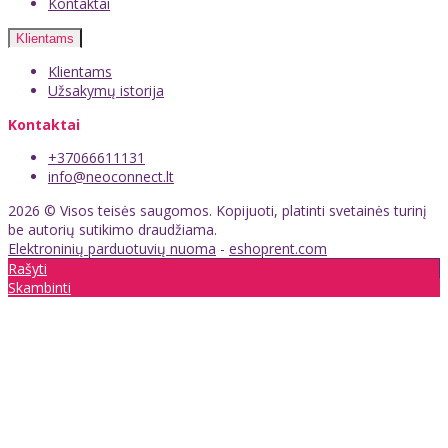
Kontaktai
Klientams
Klientams
Užsakymų istorija
Kontaktai
+37066611131
info@neoconnect.lt
2026 © Visos teisės saugomos. Kopijuoti, platinti svetainės turinį
be autorių sutikimo draudžiama.
Elektroninių parduotuvių nuoma
-
eshoprent.com
Rašyti
Skambinti