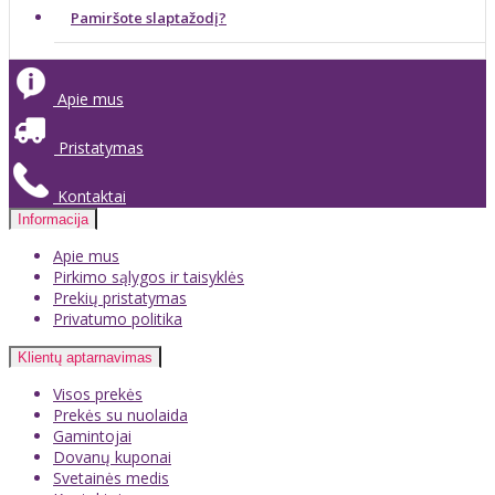
Pamiršote slaptažodį?
Apie mus
Pristatymas
Kontaktai
Informacija
Apie mus
Pirkimo sąlygos ir taisyklės
Prekių pristatymas
Privatumo politika
Klientų aptarnavimas
Visos prekės
Prekės su nuolaida
Gamintojai
Dovanų kuponai
Svetainės medis