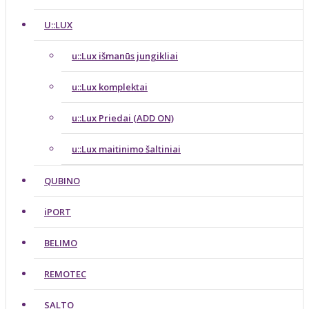
U::LUX
u::Lux išmanūs jungikliai
u::Lux komplektai
u::Lux Priedai (ADD ON)
u::Lux maitinimo šaltiniai
QUBINO
iPORT
BELIMO
REMOTEC
SALTO