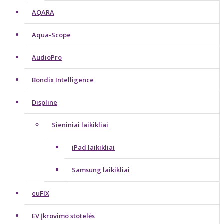
AQARA
Aqua-Scope
AudioPro
Bondix Intelligence
Displine
Sieniniai laikikliai
iPad laikikliai
Samsung laikikliai
euFIX
EV Įkrovimo stotelės