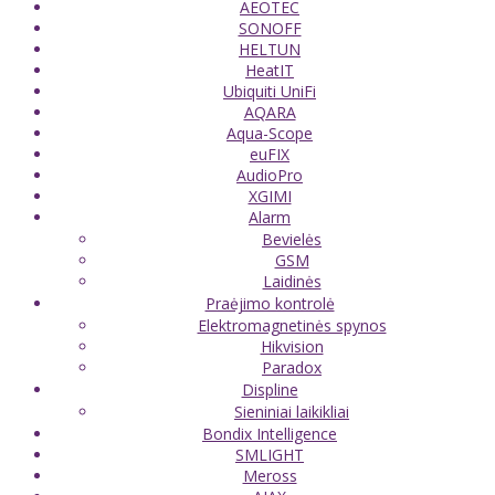
AEOTEC
SONOFF
HELTUN
HeatIT
Ubiquiti UniFi
AQARA
Aqua-Scope
euFIX
AudioPro
XGIMI
Alarm
Bevielės
GSM
Laidinės
Praėjimo kontrolė
Elektromagnetinės spynos
Hikvision
Paradox
Displine
Sieniniai laikikliai
Bondix Intelligence
SMLIGHT
Meross