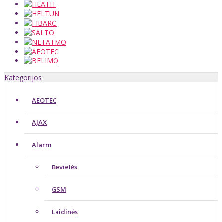
Kategorijos
AEOTEC
AJAX
Alarm
Bevielės
GSM
Laidinės