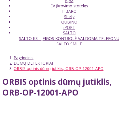
AJAX
EV Įkrovimo stotelės
FIBARO
Shelly
QUBINO
iPORT
SALTO
SALTO KS - ĮEIGOS KONTROLĖ VALDOMA TELEFONU
SALTO SMILE
Pagrindinis
DŪMŲ DETEKTORIAI
ORBIS optinis dūmų jutiklis, ORB-OP-12001-APO
ORBIS optinis dūmų jutiklis,
ORB-OP-12001-APO