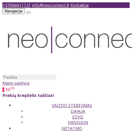
+37066611131
info@neoconnect.lt
Kontaktai
Navigacija
Mano paskyra
00
€0
0
Prekių krepšelis tuščias!
VAIZDO STEBĖJIMAS
DAHUA
EZVIZ
HIKVISION
NETATMO