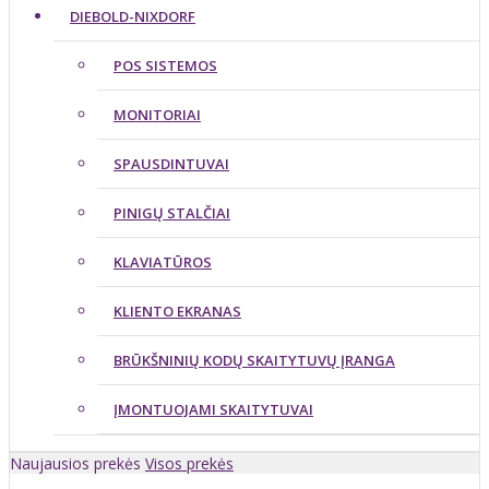
DIEBOLD-NIXDORF
POS SISTEMOS
MONITORIAI
SPAUSDINTUVAI
PINIGŲ STALČIAI
KLAVIATŪROS
KLIENTO EKRANAS
BRŪKŠNINIŲ KODŲ SKAITYTUVŲ ĮRANGA
ĮMONTUOJAMI SKAITYTUVAI
Naujausios prekės
Visos prekės