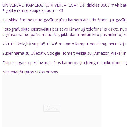
UNIVERSALI KAMERA, KURI VEIKIA ILGAI: Dėl didelės 9600 mAh baterij
+ galite ramiai atsipalaiduoti = <3
Ji atskiria žmones nuo gyvūnų: jūsų kamera atskiria žmonių ir gyvūnų 
Fotografuokite įsibrovėlius per savo išmanųjį telefoną: įsikiškite nuo
atgrasoma tuo pačiu metu. Na, piktadariai neturi kito pasirinkimo, kaip 
2K+ HD kokybė su plačiu 140° matymo kampu: nei dieną, nei naktį nepr
Suderinama su „Alexa“/„Google Home“: veikia su „Amazon Alexa“ ir „G
Dvipusis garso perdavimas: šios kameros yra įrengtos mikrofonu ir gars
Neseniai žiūrėtos
Visos prekės