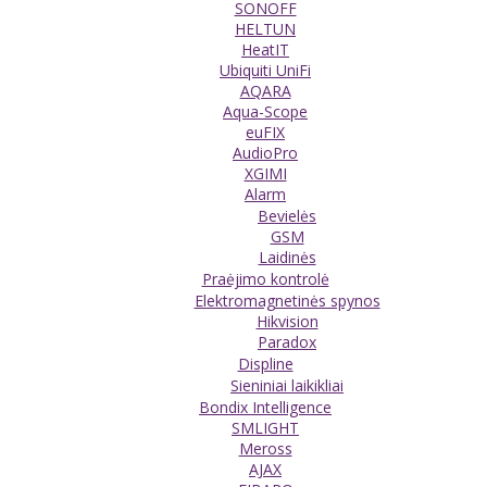
SONOFF
HELTUN
HeatIT
Ubiquiti UniFi
AQARA
Aqua-Scope
euFIX
AudioPro
XGIMI
Alarm
Bevielės
GSM
Laidinės
Praėjimo kontrolė
Elektromagnetinės spynos
Hikvision
Paradox
Displine
Sieniniai laikikliai
Bondix Intelligence
SMLIGHT
Meross
AJAX