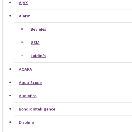
AJAX
Alarm
Bevielės
GSM
Laidinės
AQARA
Aqua-Scope
AudioPro
Bondix Intelligence
Displine