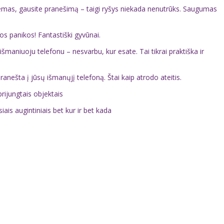
žemas, gausite pranešimą – taigi ryšys niekada nenutrūks. Saugumas
os panikos! Fantastiški gyvūnai.
išmaniuoju telefonu – nesvarbu, kur esate. Tai tikrai praktiška ir
nešta į jūsų išmanųjį telefoną. Štai kaip atrodo ateitis.
rijungtais objektais
ais augintiniais bet kur ir bet kada