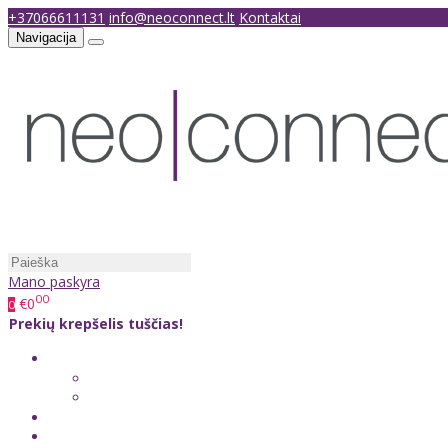
+37066611131
info@neoconnect.lt
Kontaktai
Navigacija
Mano paskyra
00
€0
0
Prekių krepšelis tuščias!