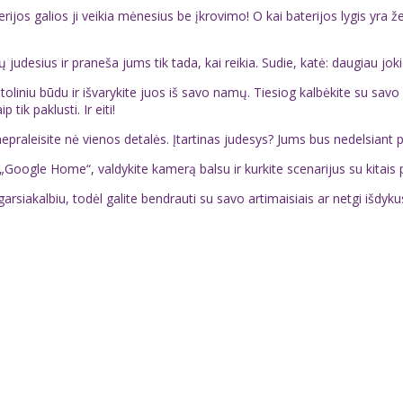
os galios ji veikia mėnesius be įkrovimo! O kai baterijos lygis yra 
judesius ir praneša jums tik tada, kai reikia. Sudie, katė: daugiau joki
toliniu būdu ir išvarykite juos iš savo namų. Tiesiog kalbėkite su savo 
tik paklusti. Ir eiti!
aleisite nė vienos detalės. Įtartinas judesys? Jums bus nedelsiant pra
oogle Home“, valdykite kamerą balsu ir kurkite scenarijus su kitais p
iakalbiu, todėl galite bendrauti su savo artimaisiais ar netgi išdykusi