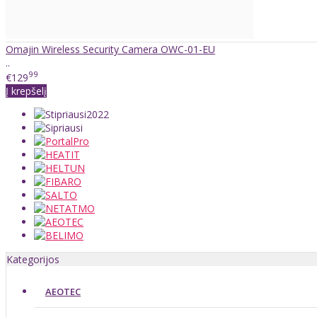
Omajin Wireless Security Camera OWC-01-EU
..
99
€129
Į krepšelį
Kategorijos
AEOTEC