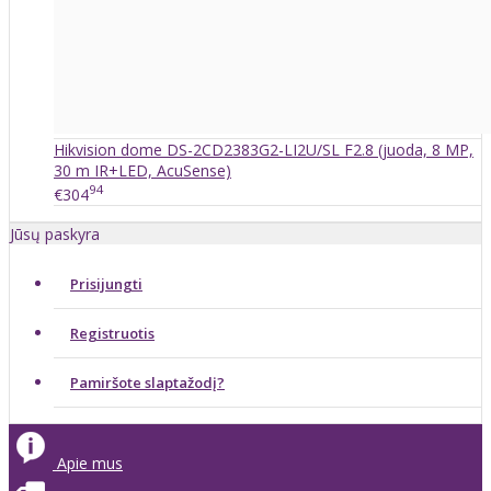
Hikvision dome DS-2CD2383G2-LI2U/SL F2.8 (juoda, 8 MP,
30 m IR+LED, AcuSense)
94
€304
Jūsų paskyra
Prisijungti
Registruotis
Pamiršote slaptažodį?
Apie mus