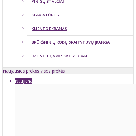
PINIGŲ STALČIAI
KLAVIATŪROS
KLIENTO EKRANAS
BRŪKŠNINIŲ KODŲ SKAITYTUVŲ ĮRANGA
ĮMONTUOJAMI SKAITYTUVAI
Naujausios prekės
Visos prekės
Naujiena