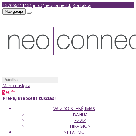
+37066611131
info@neoconnect.lt
Kontaktai
Navigacija
Mano paskyra
00
€0
0
Prekių krepšelis tuščias!
VAIZDO STEBĖJIMAS
DAHUA
EZVIZ
HIKVISION
NETATMO