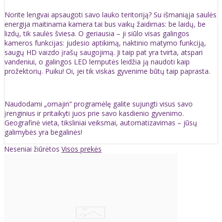
Norite lengvai apsaugoti savo lauko teritoriją? Su išmaniąja saulės
energija maitinama kamera tai bus vaikų žaidimas: be laidų, be
lizdų, tik saulės šviesa. O geriausia – ji siūlo visas galingos
kameros funkcijas: judesio aptikimą, naktinio matymo funkciją,
saugų HD vaizdo įrašų saugojimą. Ji taip pat yra tvirta, atspari
vandeniui, o galingos LED lemputės leidžia ją naudoti kaip
prožektorių. Puiku! Oi, jei tik viskas gyvenime būtų taip paprasta.
Naudodami „omajin“ programėlę galite sujungti visus savo
įrenginius ir pritaikyti juos prie savo kasdienio gyvenimo.
Geografinė vieta, tiksliniai veiksmai, automatizavimas – jūsų
galimybės yra begalinės!
Neseniai žiūrėtos
Visos prekės