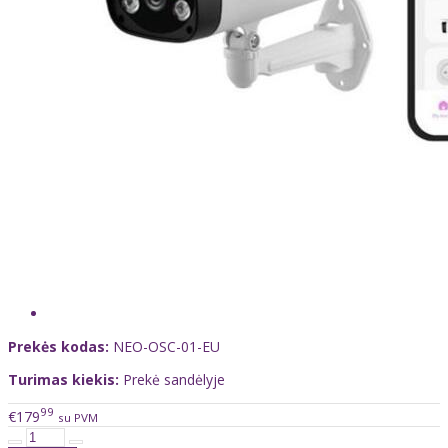
Prekės kodas:
NEO-OSC-01-EU
Turimas kiekis:
Prekė sandėlyje
99
€179
su PVM