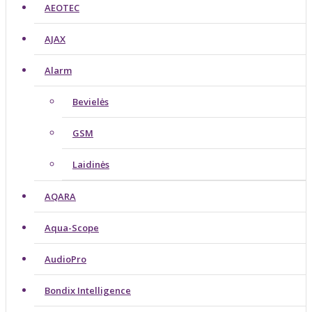
AEOTEC
AJAX
Alarm
Bevielės
GSM
Laidinės
AQARA
Aqua-Scope
AudioPro
Bondix Intelligence