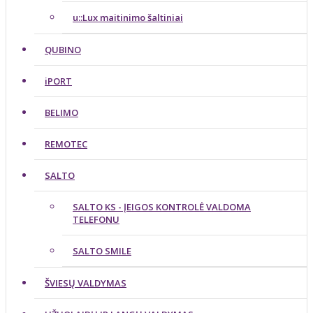
u::Lux maitinimo šaltiniai
QUBINO
iPORT
BELIMO
REMOTEC
SALTO
SALTO KS - ĮEIGOS KONTROLĖ VALDOMA
TELEFONU
SALTO SMILE
ŠVIESŲ VALDYMAS