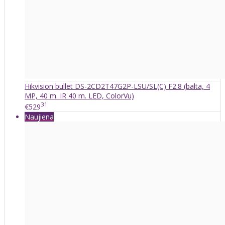
Hikvision bullet DS-2CD2T47G2P-LSU/SL(C) F2.8 (balta, 4
MP, 40 m. IR 40 m. LED, ColorVu)
31
€529
Naujiena