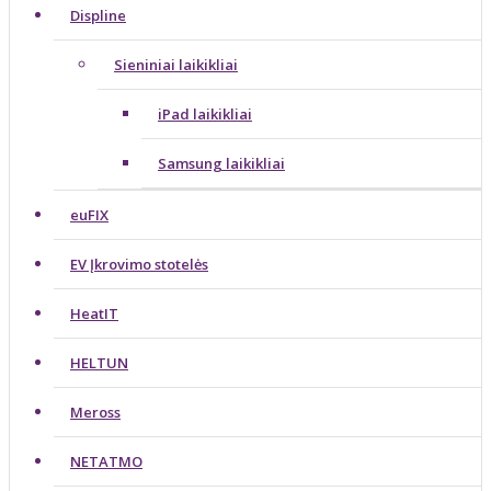
Displine
Sieniniai laikikliai
iPad laikikliai
Samsung laikikliai
euFIX
EV Įkrovimo stotelės
HeatIT
HELTUN
Meross
NETATMO