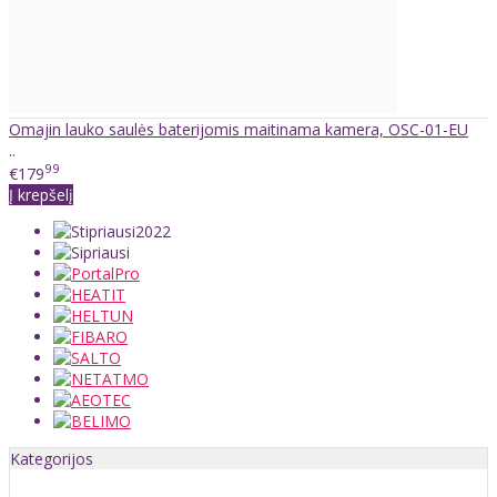
Omajin lauko saulės baterijomis maitinama kamera, OSC-01-EU
..
99
€179
Į krepšelį
Kategorijos