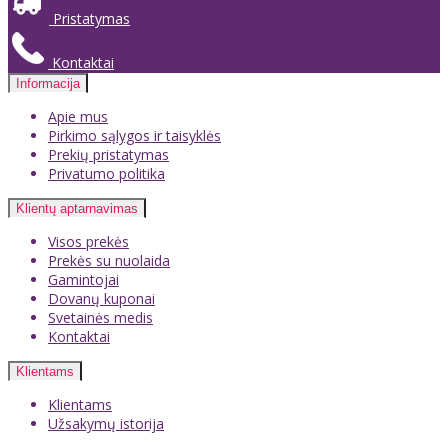
Pristatymas
Kontaktai
Informacija
Apie mus
Pirkimo sąlygos ir taisyklės
Prekių pristatymas
Privatumo politika
Klientų aptarnavimas
Visos prekės
Prekės su nuolaida
Gamintojai
Dovanų kuponai
Svetainės medis
Kontaktai
Klientams
Klientams
Užsakymų istorija