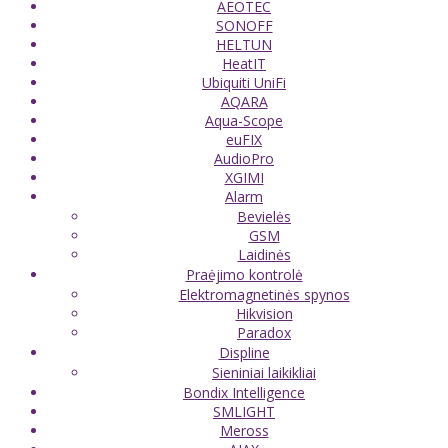
AEOTEC
SONOFF
HELTUN
HeatIT
Ubiquiti UniFi
AQARA
Aqua-Scope
euFIX
AudioPro
XGIMI
Alarm
Bevielės
GSM
Laidinės
Praėjimo kontrolė
Elektromagnetinės spynos
Hikvision
Paradox
Displine
Sieniniai laikikliai
Bondix Intelligence
SMLIGHT
Meross