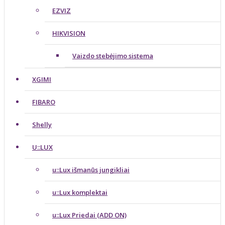
EZVIZ
HIKVISION
Vaizdo stebėjimo sistema
XGIMI
FIBARO
Shelly
U::LUX
u::Lux išmanūs jungikliai
u::Lux komplektai
u::Lux Priedai (ADD ON)