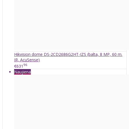
Hikvision dome DS-2CD2686G2HT-IZS (balta, 8 MP, 60 m.
IR, AcuSense)
96
€631
Naujiena