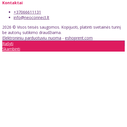
Kontaktai
+37066611131
info@neoconnect.lt
2026 © Visos teisės saugomos. Kopijuoti, platinti svetainės turinį
be autorių sutikimo draudžiama.
Elektroninių parduotuvių nuoma
-
eshoprent.com
Rašyti
Skambinti