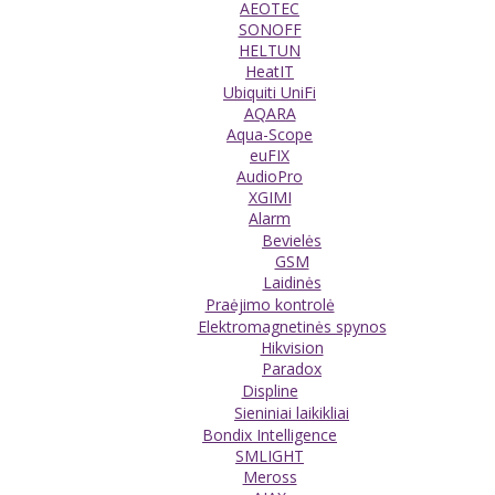
AEOTEC
SONOFF
HELTUN
HeatIT
Ubiquiti UniFi
AQARA
Aqua-Scope
euFIX
AudioPro
XGIMI
Alarm
Bevielės
GSM
Laidinės
Praėjimo kontrolė
Elektromagnetinės spynos
Hikvision
Paradox
Displine
Sieniniai laikikliai
Bondix Intelligence
SMLIGHT
Meross