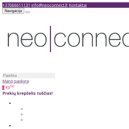
+37066611131
info@neoconnect.lt
Kontaktai
Navigacija
Mano paskyra
00
€0
0
Prekių krepšelis tuščias!