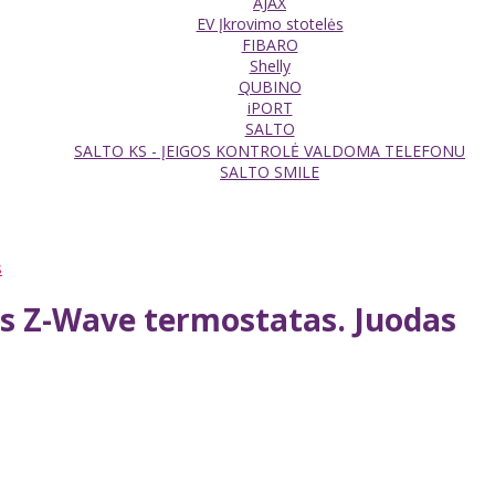
AJAX
EV Įkrovimo stotelės
FIBARO
Shelly
QUBINO
iPORT
SALTO
SALTO KS - ĮEIGOS KONTROLĖ VALDOMA TELEFONU
SALTO SMILE
s
is Z-Wave termostatas. Juodas