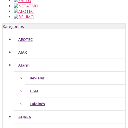
Kategorijos
AEOTEC
AJAX
Alarm
Bevielės
GSM
Laidinės
AQARA