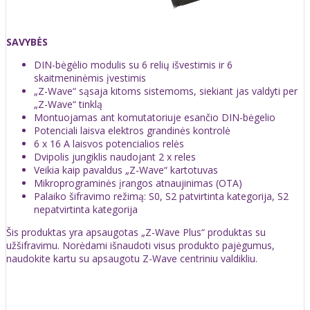
SAVYBĖS
DIN-bėgėlio modulis su 6 relių išvestimis ir 6
skaitmeninėmis įvestimis
„Z-Wave“ sąsaja kitoms sistemoms, siekiant jas valdyti per
„Z-Wave“ tinklą
Montuojamas ant komutatoriuje esančio DIN-bėgelio
Potenciali laisva elektros grandinės kontrolė
6 x 16 A laisvos potencialios relės
Dvipolis jungiklis naudojant 2 x reles
Veikia kaip pavaldus „Z-Wave“ kartotuvas
Mikroprograminės įrangos atnaujinimas (OTA)
Palaiko šifravimo režimą: S0, S2 patvirtinta kategorija, S2
nepatvirtinta kategorija
Šis produktas yra apsaugotas „Z-Wave Plus“ produktas su
užšifravimu. Norėdami išnaudoti visus produkto pajėgumus,
naudokite kartu su apsaugotu Z-Wave centriniu valdikliu.