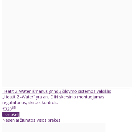
Heatit Z-Water išmanus grindų šildymo sistemos valdiklis
„Heatit Z–Water“ yra ant DIN skersinio montuojamas
reguliatorius, skirtas kontroli..
65
€320
Į krepšelį
Neseniai žiūrėtos
Visos prekės