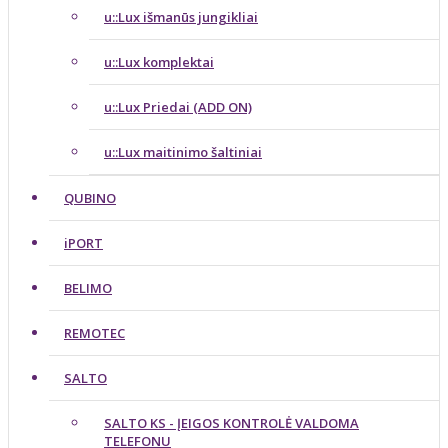
u::Lux išmanūs jungikliai
u::Lux komplektai
u::Lux Priedai (ADD ON)
u::Lux maitinimo šaltiniai
QUBINO
iPORT
BELIMO
REMOTEC
SALTO
SALTO KS - ĮEIGOS KONTROLĖ VALDOMA
TELEFONU