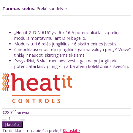
Turimas kiekis:
Prekė sandėlyje
„Heatit Z-DIN 616“ yra 6 x 16 A potencialiai laisvų relių
modulis montavimui ant DIN-bėgelio.
Modulis turi 6 relės jungiklius ir 6 skaitmenines įvestis.
6 nepriklausomos relių jungiklius galima valdyti per „Z-Wave“
tinklą ir naudoti skirtingiems tikslams.
Pavyzdžiui, 6 skaitmeninės įvestis galima prijungti prie
potencialiai laisvų jungiklių arba atvirų kolektoriaus išvesčių.
72
€280
su PVM
Turite klausimų apie šią prekę?
Klauskite