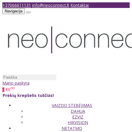
+37066611131
info@neoconnect.lt
Kontaktai
Navigacija
Mano paskyra
00
€0
0
Prekių krepšelis tuščias!
VAIZDO STEBĖJIMAS
DAHUA
EZVIZ
HIKVISION
NETATMO