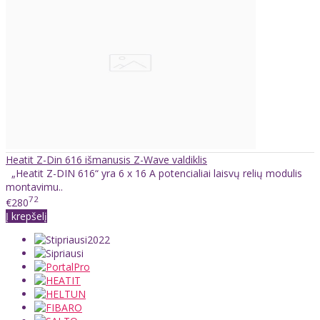
Heatit Z-Din 616 išmanusis Z-Wave valdiklis
„Heatit Z-DIN 616“ yra 6 x 16 A potencialiai laisvų relių modulis
montavimu..
72
€280
Į krepšelį