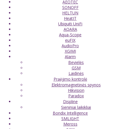
AEOTEC
SONOFF
HELTUN
HeatIT
Ubiquiti UniFi
AQARA
Aqua-Scope
euFIX
AudioPro
XGIMI
Alarm
Bevielės
GSM
Laidinės
Praėjimo kontrolė
Elektromagnetinės spynos
Hikvision
Paradox
Displine
Sieniniai laikikliai
Bondix Intelligence
SMLIGHT
Meross