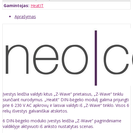
Gamintojas:
HeatIT
Aprašymas
Įvestys leidžia valdyti kitus „Z-Wave“ prietaisus, „Z-Wave“ tinklu
siunčiant nurodymus. „Heatit“ DIN-bėgelio modulį galima prijungti
prie 6 230 V AC apkrovų ir laisvai valdyti iš „Z-Wave“ tinklo. Visos 6
relių išvestys galvaniškai atskirtos.
6 DIN-bėgelio modulio įvestys leidžia „Z-Wave“ pagrindiniame
valdiklyje aktyvuoti iš anksto nustatytas scenas.