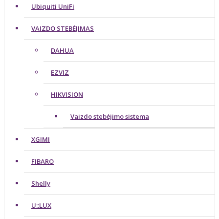
Ubiquiti UniFi
VAIZDO STEBĖJIMAS
DAHUA
EZVIZ
HIKVISION
Vaizdo stebėjimo sistema
XGIMI
FIBARO
Shelly
U::LUX