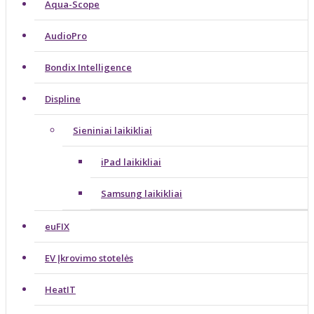
Aqua-Scope
AudioPro
Bondix Intelligence
Displine
Sieniniai laikikliai
iPad laikikliai
Samsung laikikliai
euFIX
EV Įkrovimo stotelės
HeatIT