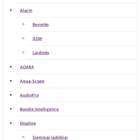
Alarm
Bevielės
GSM
Laidinės
AQARA
Aqua-Scope
AudioPro
Bondix Intelligence
Displine
Sieniniai laikikliai