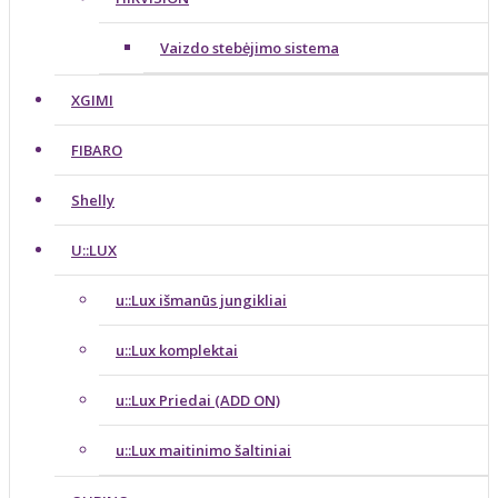
Vaizdo stebėjimo sistema
XGIMI
FIBARO
Shelly
U::LUX
u::Lux išmanūs jungikliai
u::Lux komplektai
u::Lux Priedai (ADD ON)
u::Lux maitinimo šaltiniai