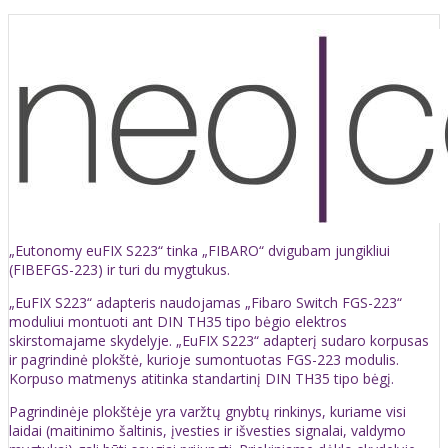
„Eutonomy euFIX S223“ tinka „FIBARO“ dvigubam jungikliui
(FIBEFGS-223) ir turi du mygtukus.
„EuFIX S223“ adapteris naudojamas „Fibaro Switch FGS-223“
moduliui montuoti ant DIN TH35 tipo bėgio elektros
skirstomajame skydelyje. „EuFIX S223“ adapterį sudaro korpusas
ir pagrindinė plokštė, kurioje sumontuotas FGS-223 modulis.
Korpuso matmenys atitinka standartinį DIN TH35 tipo bėgį.
Pagrindinėje plokštėje yra varžtų gnybtų rinkinys, kuriame visi
laidai (maitinimo šaltinis, įvesties ir išvesties signalai, valdymo