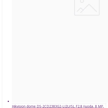
Hikvision dome DS-2CD2383G2-LI2U/SL F2.8 (juoda, 8 MP,