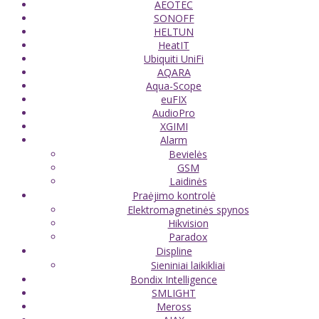
AEOTEC
SONOFF
HELTUN
HeatIT
Ubiquiti UniFi
AQARA
Aqua-Scope
euFIX
AudioPro
XGIMI
Alarm
Bevielės
GSM
Laidinės
Praėjimo kontrolė
Elektromagnetinės spynos
Hikvision
Paradox
Displine
Sieniniai laikikliai
Bondix Intelligence
SMLIGHT
Meross