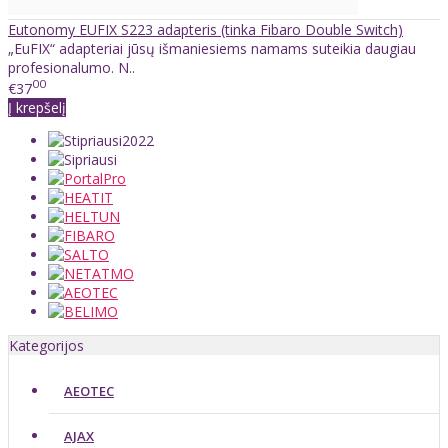
Eutonomy EUFIX S223 adapteris (tinka Fibaro Double Switch)
„EuFIX“ adapteriai jūsų išmaniesiems namams suteikia daugiau
profesionalumo. N..
00
€37
Į krepšelį
Kategorijos
AEOTEC
AJAX