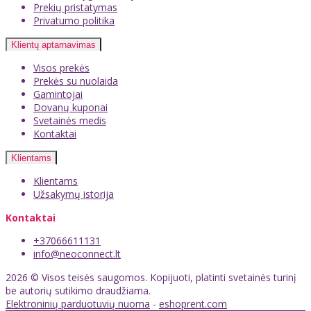
Prekių pristatymas
Privatumo politika
Klientų aptarnavimas
Visos prekės
Prekės su nuolaida
Gamintojai
Dovanų kuponai
Svetainės medis
Kontaktai
Klientams
Klientams
Užsakymų istorija
Kontaktai
+37066611131
info@neoconnect.lt
2026 © Visos teisės saugomos. Kopijuoti, platinti svetainės turinį
be autorių sutikimo draudžiama.
Elektroninių parduotuvių nuoma
-
eshoprent.com