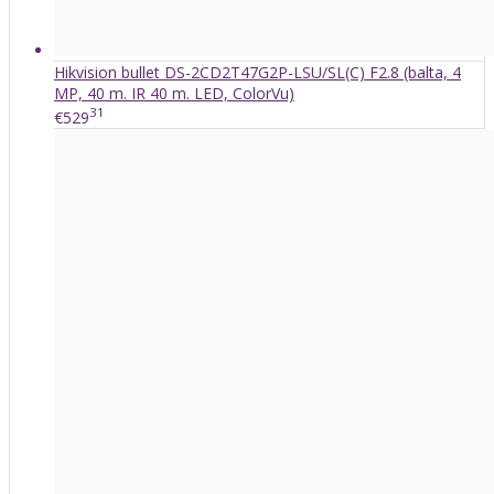
Hikvision bullet DS-2CD2T47G2P-LSU/SL(C) F2.8 (balta, 4
MP, 40 m. IR 40 m. LED, ColorVu)
31
€529