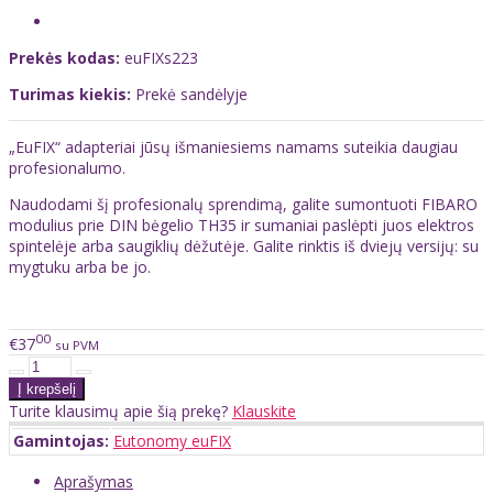
Prekės kodas:
euFIXs223
Turimas kiekis:
Prekė sandėlyje
„EuFIX“ adapteriai jūsų išmaniesiems namams suteikia daugiau
profesionalumo.
Naudodami šį profesionalų sprendimą, galite sumontuoti FIBARO
modulius prie DIN bėgelio TH35 ir sumaniai paslėpti juos elektros
spintelėje arba saugiklių dėžutėje. Galite rinktis iš dviejų versijų: su
mygtuku arba be jo.
00
€37
su PVM
Turite klausimų apie šią prekę?
Klauskite
Gamintojas:
Eutonomy euFIX
Aprašymas