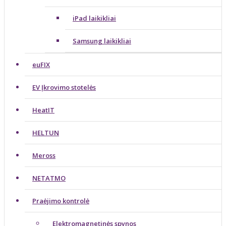
iPad laikikliai
Samsung laikikliai
euFIX
EV Įkrovimo stotelės
HeatIT
HELTUN
Meross
NETATMO
Praėjimo kontrolė
Elektromagnetinės spynos