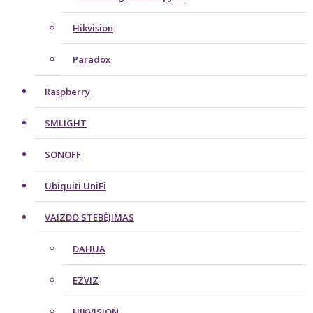
Hikvision
Paradox
Raspberry
SMLIGHT
SONOFF
Ubiquiti UniFi
VAIZDO STEBĖJIMAS
DAHUA
EZVIZ
HIKVISION