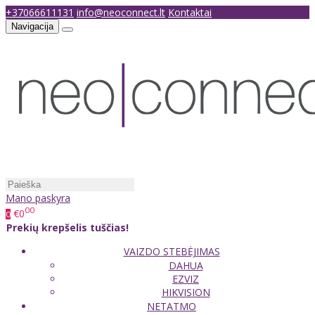
+37066611131
info@neoconnect.lt
Kontaktai
Navigacija
Mano paskyra
00
€0
0
Prekių krepšelis tuščias!
VAIZDO STEBĖJIMAS
DAHUA
EZVIZ
HIKVISION
NETATMO