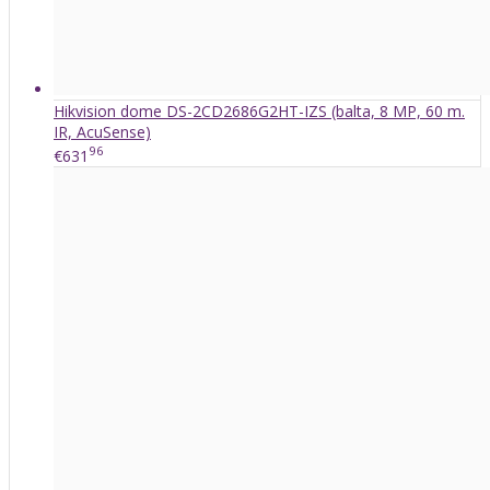
Hikvision dome DS-2CD2686G2HT-IZS (balta, 8 MP, 60 m.
IR, AcuSense)
96
€631