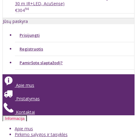
30 m IR+LED, AcuSense)
94
€304
Jūsų paskyra
Prisijungti
Registruotis
Pamiršote slaptažodį?
Apie mus
Pristatymas
Kontaktai
Informacija
Apie mus
Pirkimo sąlygos ir taisyklės