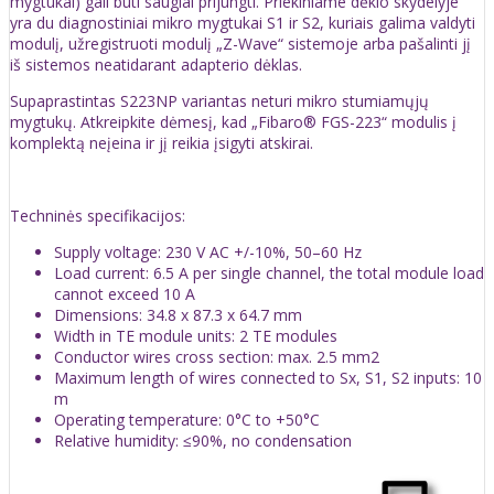
mygtukai) gali būti saugiai prijungti. Priekiniame dėklo skydelyje
yra du diagnostiniai mikro mygtukai S1 ir S2, kuriais galima valdyti
modulį, užregistruoti modulį „Z-Wave“ sistemoje arba pašalinti jį
iš sistemos neatidarant adapterio dėklas.
Supaprastintas S223NP variantas neturi mikro stumiamųjų
mygtukų. Atkreipkite dėmesį, kad „Fibaro® FGS-223“ modulis į
komplektą neįeina ir jį reikia įsigyti atskirai.
Techninės specifikacijos:
Supply voltage: 230 V AC +/-10%, 50–60 Hz
Load current: 6.5 A per single channel, the total module load
cannot exceed 10 A
Dimensions: 34.8 x 87.3 x 64.7 mm
Width in TE module units: 2 TE modules
Conductor wires cross section: max. 2.5 mm2
Maximum length of wires connected to Sx, S1, S2 inputs: 10
m
Operating temperature: 0°C to +50°C
Relative humidity: ≤90%, no condensation