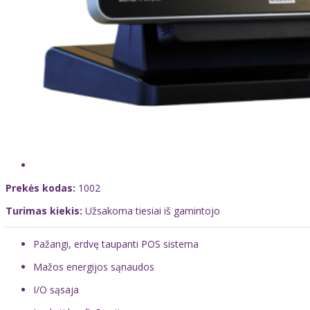
Prekės kodas:
1002
Turimas kiekis:
Užsakoma tiesiai iš gamintojo
Pažangi, erdvę taupanti POS sistema
Mažos energijos sąnaudos
I/O sąsaja