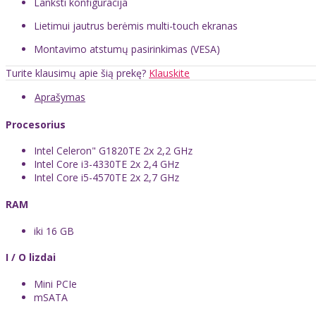
Lanksti konfigūracija
Lietimui jautrus berėmis multi-touch ekranas
Montavimo atstumų pasirinkimas (VESA)
Turite klausimų apie šią prekę?
Klauskite
Aprašymas
Procesorius
Intel Celeron" G1820TE 2x 2,2 GHz
Intel Core i3-4330TE 2x 2,4 GHz
Intel Core i5-4570TE 2x 2,7 GHz
RAM
iki 16 GB
I / O lizdai
Mini PCIe
mSATA