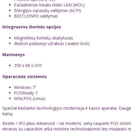
Pažadinimas lokaliu tinklu LAN (WOL)
Energijos sąnaudų valdymas (ACPI)
BEETLEINFO valdymas
Integruotos išorinės opcijos
Magnetinių kortelių skaitytuvas
iButton padavėjo užraktas ( waiter lock)
Matmenys
350 x 66 x 310
Operacinės sistemos
Windows 7"
POSReady 7
WNLPOS (Linux)
Sparčiai keičiantis technologijos modernėja ir kasos aparatai. Daug
kainą.
Beetle / IPO plius Advanced – tai moderni, vietą taupanti POS siste
ekranas su capacitive arba resistive technologijomis leis mėgautis 