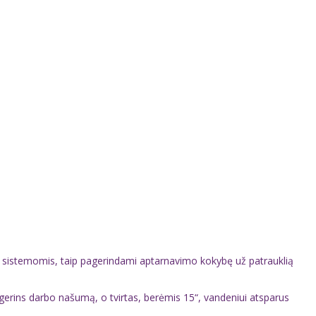
OS sistemomis, taip pagerindami aptarnavimo kokybę už patrauklią
agerins darbo našumą, o tvirtas, berėmis 15“, vandeniui atsparus