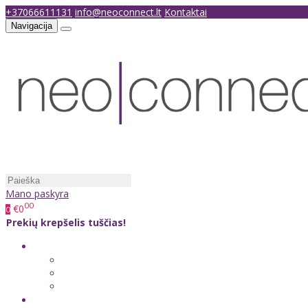
+37066611131
info@neoconnect.lt
Kontaktai
Navigacija
Mano paskyra
00
€0
0
Prekių krepšelis tuščias!