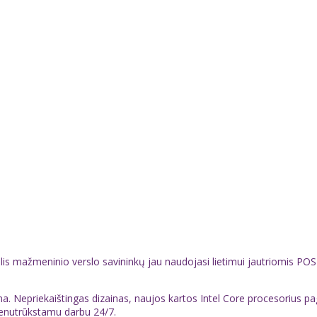
elis mažmeninio verslo savininkų jau naudojasi lietimui jautriomis P
ma. Nepriekaištingas dizainas, naujos kartos Intel Core procesorius p
nenutrūkstamu darbu 24/7.