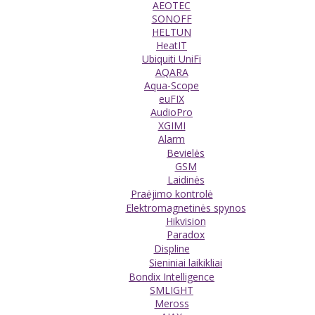
AEOTEC
SONOFF
HELTUN
HeatIT
Ubiquiti UniFi
AQARA
Aqua-Scope
euFIX
AudioPro
XGIMI
Alarm
Bevielės
GSM
Laidinės
Praėjimo kontrolė
Elektromagnetinės spynos
Hikvision
Paradox
Displine
Sieniniai laikikliai
Bondix Intelligence
SMLIGHT
Meross