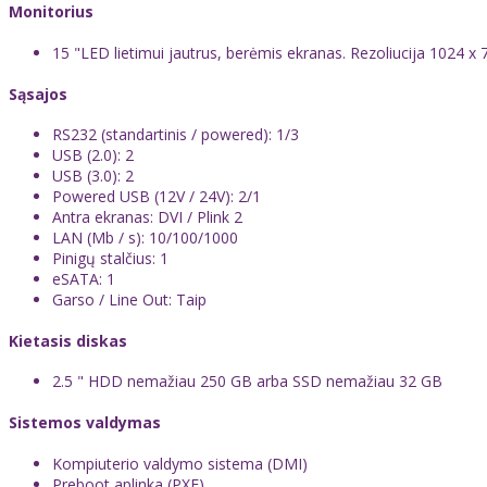
Monitorius
15 "LED lietimui jautrus, berėmis ekranas. Rezoliucija 1024 x 7
Sąsajos
RS232 (standartinis / powered): 1/3
USB (2.0): 2
USB (3.0): 2
Powered USB (12V / 24V): 2/1
Antra ekranas: DVI / Plink 2
LAN (Mb / s): 10/100/1000
Pinigų stalčius: 1
eSATA: 1
Garso / Line Out: Taip
Kietasis diskas
2.5 " HDD nemažiau 250 GB arba SSD nemažiau 32 GB
Sistemos valdymas
Kompiuterio valdymo sistema (DMI)
Preboot aplinka (PXE)