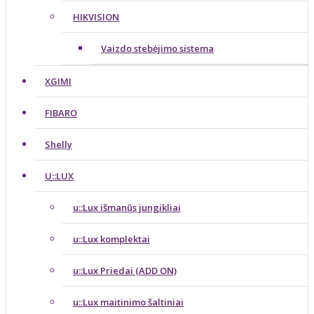
HIKVISION
Vaizdo stebėjimo sistema
XGIMI
FIBARO
Shelly
U::LUX
u::Lux išmanūs jungikliai
u::Lux komplektai
u::Lux Priedai (ADD ON)
u::Lux maitinimo šaltiniai