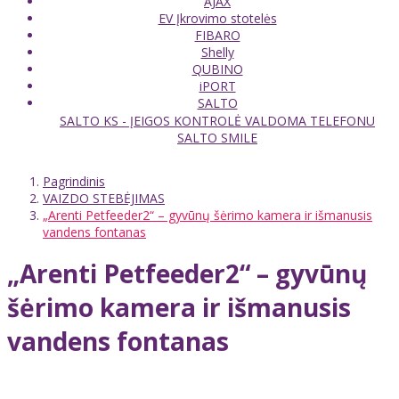
AJAX
EV Įkrovimo stotelės
FIBARO
Shelly
QUBINO
iPORT
SALTO
SALTO KS - ĮEIGOS KONTROLĖ VALDOMA TELEFONU
SALTO SMILE
Pagrindinis
VAIZDO STEBĖJIMAS
„Arenti Petfeeder2“ – gyvūnų šėrimo kamera ir išmanusis
vandens fontanas
„Arenti Petfeeder2“ – gyvūnų
šėrimo kamera ir išmanusis
vandens fontanas