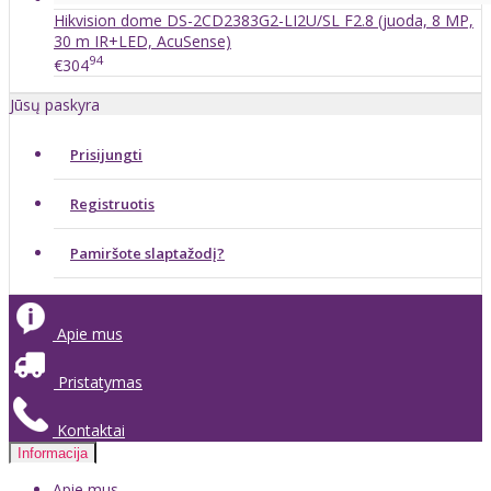
Hikvision dome DS-2CD2383G2-LI2U/SL F2.8 (juoda, 8 MP,
30 m IR+LED, AcuSense)
94
€304
Jūsų paskyra
Prisijungti
Registruotis
Pamiršote slaptažodį?
Apie mus
Pristatymas
Kontaktai
Informacija
Apie mus