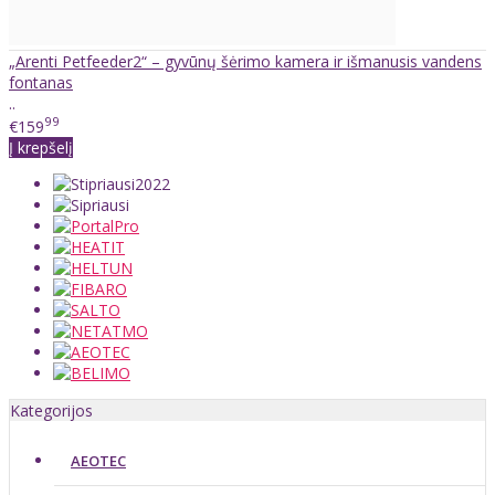
„Arenti Petfeeder2“ – gyvūnų šėrimo kamera ir išmanusis vandens
fontanas
..
99
€159
Į krepšelį
Kategorijos
AEOTEC