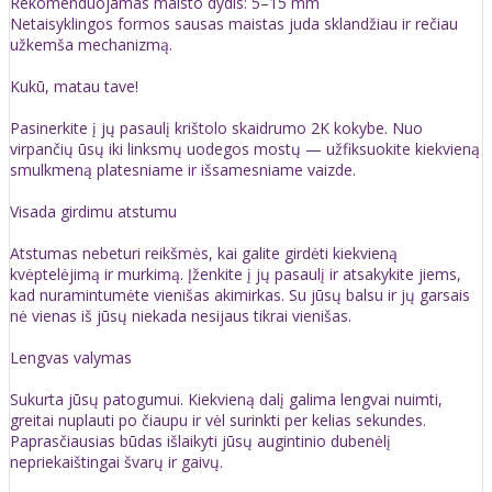
Rekomenduojamas maisto dydis: 5–15 mm
Netaisyklingos formos sausas maistas juda sklandžiau ir rečiau
užkemša mechanizmą.
Kukū, matau tave!
Pasinerkite į jų pasaulį krištolo skaidrumo 2K kokybe. Nuo
virpančių ūsų iki linksmų uodegos mostų — užfiksuokite kiekvieną
smulkmeną platesniame ir išsamesniame vaizde.
Visada girdimu atstumu
Atstumas nebeturi reikšmės, kai galite girdėti kiekvieną
kvėptelėjimą ir murkimą. Įženkite į jų pasaulį ir atsakykite jiems,
kad nuramintumėte vienišas akimirkas. Su jūsų balsu ir jų garsais
nė vienas iš jūsų niekada nesijaus tikrai vienišas.
Lengvas valymas
Sukurta jūsų patogumui. Kiekvieną dalį galima lengvai nuimti,
greitai nuplauti po čiaupu ir vėl surinkti per kelias sekundes.
Paprasčiausias būdas išlaikyti jūsų augintinio dubenėlį
nepriekaištingai švarų ir gaivų.