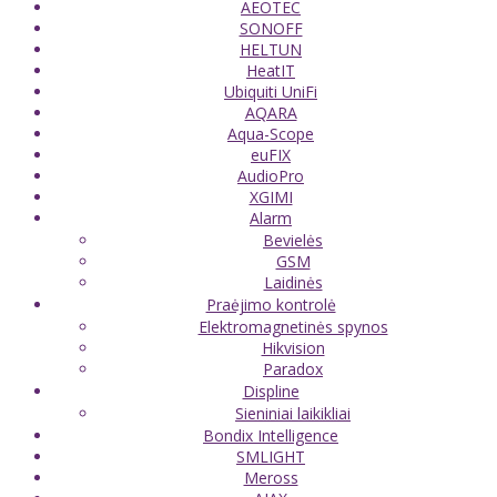
AEOTEC
SONOFF
HELTUN
HeatIT
Ubiquiti UniFi
AQARA
Aqua-Scope
euFIX
AudioPro
XGIMI
Alarm
Bevielės
GSM
Laidinės
Praėjimo kontrolė
Elektromagnetinės spynos
Hikvision
Paradox
Displine
Sieniniai laikikliai
Bondix Intelligence
SMLIGHT
Meross