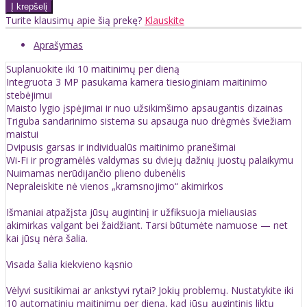
Turite klausimų apie šią prekę?
Klauskite
Aprašymas
Suplanuokite iki 10 maitinimų per dieną
Integruota 3 MP pasukama kamera tiesioginiam maitinimo
stebėjimui
Maisto lygio įspėjimai ir nuo užsikimšimo apsaugantis dizainas
Triguba sandarinimo sistema su apsauga nuo drėgmės šviežiam
maistui
Dvipusis garsas ir individualūs maitinimo pranešimai
Wi-Fi ir programėlės valdymas su dviejų dažnių juostų palaikymu
Nuimamas nerūdijančio plieno dubenėlis
Nepraleiskite nė vienos „kramsnojimo“ akimirkos
Išmaniai atpažįsta jūsų augintinį ir užfiksuoja mieliausias
akimirkas valgant bei žaidžiant. Tarsi būtumėte namuose — net
kai jūsų nėra šalia.
Visada šalia kiekvieno kąsnio
Vėlyvi susitikimai ar ankstyvi rytai? Jokių problemų. Nustatykite iki
10 automatinių maitinimų per dieną, kad jūsų augintinis liktų