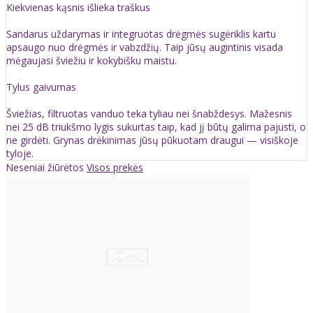
Kiekvienas kąsnis išlieka traškus
Sandarus uždarymas ir integruotas drėgmės sugėriklis kartu
apsaugo nuo drėgmės ir vabzdžių. Taip jūsų augintinis visada
mėgaujasi šviežiu ir kokybišku maistu.
Tylus gaivumas
Šviežias, filtruotas vanduo teka tyliau nei šnabždesys. Mažesnis
nei 25 dB triukšmo lygis sukurtas taip, kad jį būtų galima pajusti, o
ne girdėti. Grynas drėkinimas jūsų pūkuotam draugui — visiškoje
tyloje.
Neseniai žiūrėtos
Visos prekės