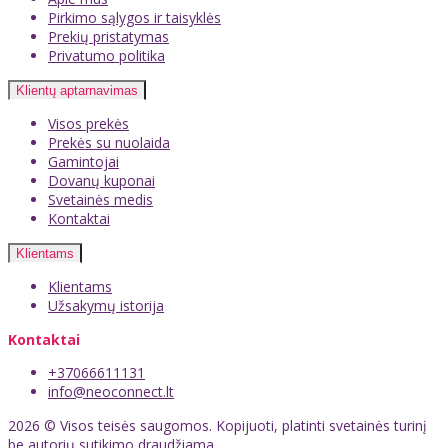
Pirkimo sąlygos ir taisyklės
Prekių pristatymas
Privatumo politika
Klientų aptarnavimas
Visos prekės
Prekės su nuolaida
Gamintojai
Dovanų kuponai
Svetainės medis
Kontaktai
Klientams
Klientams
Užsakymų istorija
Kontaktai
+37066611131
info@neoconnect.lt
2026 © Visos teisės saugomos. Kopijuoti, platinti svetainės turinį
be autorių sutikimo draudžiama.