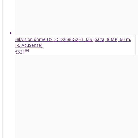
Hikvision dome DS-2CD2686G2HT-IZS (balta, 8 MP, 60 m.
IR, AcuSense)
96
€631