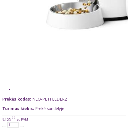
Prekės kodas:
NEO-PETFEEDER2
Turimas kiekis:
Prekė sandėlyje
99
€159
su PVM