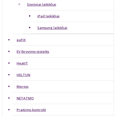
Sieniniai laikikliai
iPad laikikliai
Samsung laikikliai
euFIX
EV Įkrovimo stotelės
HeatIT
HELTUN
Meross
NETATMO
Praėjimo kontrolė