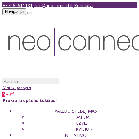
+37066611131
info@neoconnect.lt
Kontaktai
Navigacija
Mano paskyra
00
€0
0
Prekių krepšelis tuščias!
VAIZDO STEBĖJIMAS
DAHUA
EZVIZ
HIKVISION
NETATMO