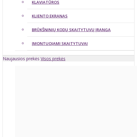
KLAVIATŪROS
KLIENTO EKRANAS
BRŪKŠNINIŲ KODŲ SKAITYTUVŲ ĮRANGA
ĮMONTUOJAMI SKAITYTUVAI
Naujausios prekės
Visos prekės