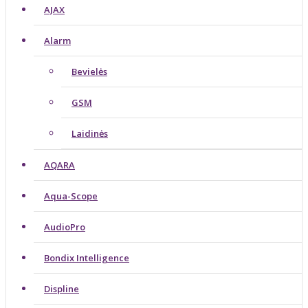
AJAX
Alarm
Bevielės
GSM
Laidinės
AQARA
Aqua-Scope
AudioPro
Bondix Intelligence
Displine