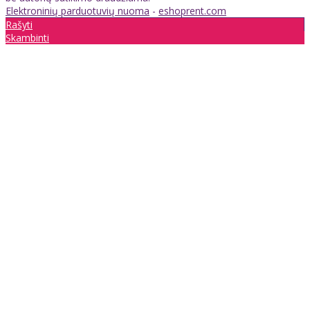
Elektroninių parduotuvių nuoma
-
eshoprent.com
Rašyti
Skambinti