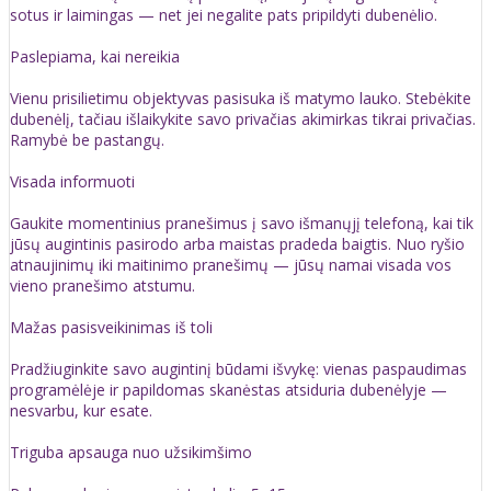
sotus ir laimingas — net jei negalite pats pripildyti dubenėlio.
Paslepiama, kai nereikia
Vienu prisilietimu objektyvas pasisuka iš matymo lauko. Stebėkite
dubenėlį, tačiau išlaikykite savo privačias akimirkas tikrai privačias.
Ramybė be pastangų.
Visada informuoti
Gaukite momentinius pranešimus į savo išmanųjį telefoną, kai tik
jūsų augintinis pasirodo arba maistas pradeda baigtis. Nuo ryšio
atnaujinimų iki maitinimo pranešimų — jūsų namai visada vos
vieno pranešimo atstumu.
Mažas pasisveikinimas iš toli
Pradžiuginkite savo augintinį būdami išvykę: vienas paspaudimas
programėlėje ir papildomas skanėstas atsiduria dubenėlyje —
nesvarbu, kur esate.
Triguba apsauga nuo užsikimšimo