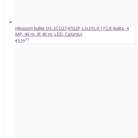
Hikvision bullet DS-2CD2T47G2P-LSU/SL(C) F2.8 (balta, 4
MP, 40 m. IR 40 m. LED, ColorVu)
31
€529