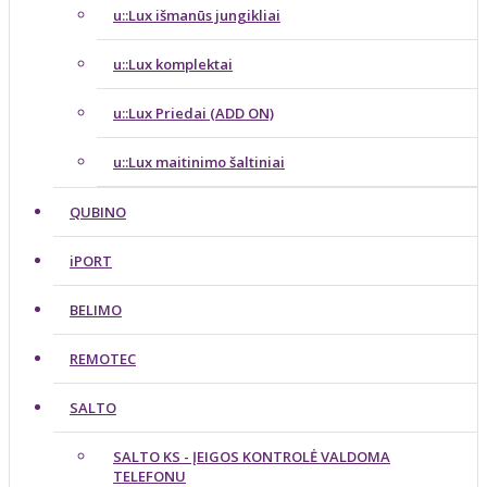
u::Lux išmanūs jungikliai
u::Lux komplektai
u::Lux Priedai (ADD ON)
u::Lux maitinimo šaltiniai
QUBINO
iPORT
BELIMO
REMOTEC
SALTO
SALTO KS - ĮEIGOS KONTROLĖ VALDOMA
TELEFONU