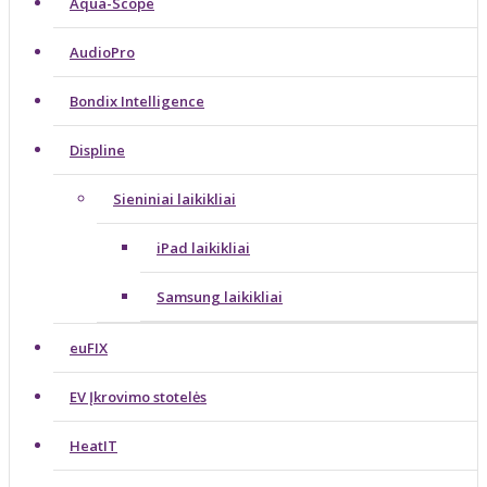
Aqua-Scope
AudioPro
Bondix Intelligence
Displine
Sieniniai laikikliai
iPad laikikliai
Samsung laikikliai
euFIX
EV Įkrovimo stotelės
HeatIT