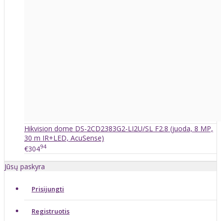
Hikvision dome DS-2CD2383G2-LI2U/SL F2.8 (juoda, 8 MP,
30 m IR+LED, AcuSense)
94
€304
Jūsų paskyra
Prisijungti
Registruotis