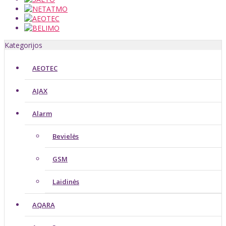
Kategorijos
AEOTEC
AJAX
Alarm
Bevielės
GSM
Laidinės
AQARA