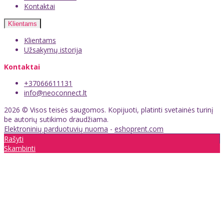
Kontaktai
Klientams
Klientams
Užsakymų istorija
Kontaktai
+37066611131
info@neoconnect.lt
2026 © Visos teisės saugomos. Kopijuoti, platinti svetainės turinį
be autorių sutikimo draudžiama.
Elektroninių parduotuvių nuoma
-
eshoprent.com
Rašyti
Skambinti