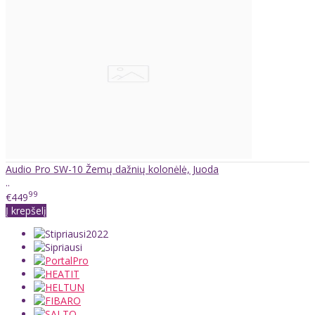
Audio Pro SW-10 Žemų dažnių kolonėlė, Juoda
..
99
€449
Į krepšelį