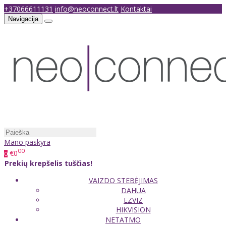
+37066611131
info@neoconnect.lt
Kontaktai
Navigacija
Mano paskyra
00
€0
0
Prekių krepšelis tuščias!
VAIZDO STEBĖJIMAS
DAHUA
EZVIZ
HIKVISION
NETATMO