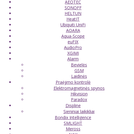
AEOTEC
SONOFF
HELTUN
HeatIT
Ubiquiti UniFi
AQARA
Aqua-Scope
euFIX
AudioPro
XGIMI
Alarm
Bevielės
GSM
Laidinės
Praėjimo kontrolė
Elektromagnetinės spynos
Hikvision
Paradox
Displine
Sieniniai laikikliai
Bondix Intelligence
SMLIGHT
Meross