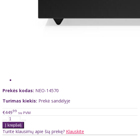
Prekės kodas:
NEO-14570
Turimas kiekis:
Prekė sandėlyje
99
€449
su PVM
Turite klausimų apie šią prekę?
Klauskite