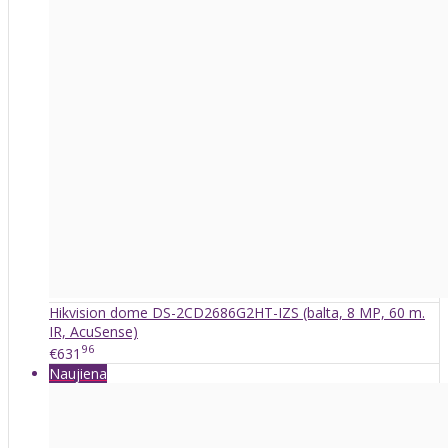
Hikvision dome DS-2CD2686G2HT-IZS (balta, 8 MP, 60 m.
IR, AcuSense)
96
€631
Naujiena