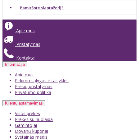
Pamiršote slaptažodį?
Apie mus
Pristatymas
Kontaktai
Informacija
Apie mus
Pirkimo sąlygos ir taisyklės
Prekių pristatymas
Privatumo politika
Klientų aptarnavimas
Visos prekės
Prekės su nuolaida
Gamintojai
Dovanų kuponai
Svetainės medis