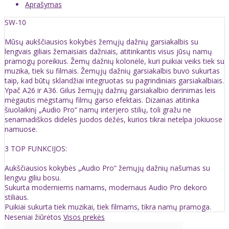
Aprašymas
SW-10
Mūsų aukščiausios kokybės žemųjų dažnių garsiakalbis su
lengvais giliais žemaisiais dažniais, atitinkantis visus jūsų namų
pramogų poreikius. Žemų dažnių kolonėlė, kuri puikiai veiks tiek su
muzika, tiek su filmais. Žemųjų dažnių garsiakalbis buvo sukurtas
taip, kad būtų sklandžiai integruotas su pagrindiniais garsiakalbiais.
Ypač A26 ir A36. Gilus žemųjų dažnių garsiakalbio derinimas leis
mėgautis mėgstamų filmų garso efektais. Dizainas atitinka
šiuolaikinį „Audio Pro“ namų interjero stilių, toli gražu ne
senamadiškos didelės juodos dėžės, kurios tikrai netelpa jokiuose
namuose.
3 TOP FUNKCIJOS:
Aukščiausios kokybės „Audio Pro“ žemųjų dažnių našumas su
lengvu giliu bosu.
Sukurta moderniems namams, modernaus Audio Pro dekoro
stiliaus.
Puikiai sukurta tiek muzikai, tiek filmams, tikra namų pramoga.
Neseniai žiūrėtos
Visos prekės