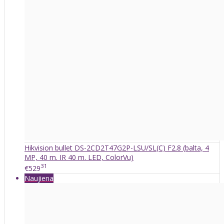
Hikvision bullet DS-2CD2T47G2P-LSU/SL(C) F2.8 (balta, 4
MP, 40 m. IR 40 m. LED, ColorVu)
31
€529
Naujiena