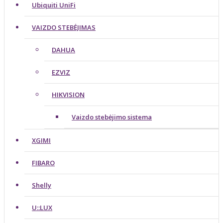
Ubiquiti UniFi
VAIZDO STEBĖJIMAS
DAHUA
EZVIZ
HIKVISION
Vaizdo stebėjimo sistema
XGIMI
FIBARO
Shelly
U::LUX