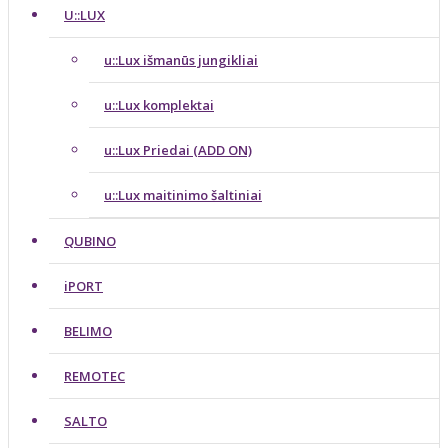
U::LUX
u::Lux išmanūs jungikliai
u::Lux komplektai
u::Lux Priedai (ADD ON)
u::Lux maitinimo šaltiniai
QUBINO
iPORT
BELIMO
REMOTEC
SALTO