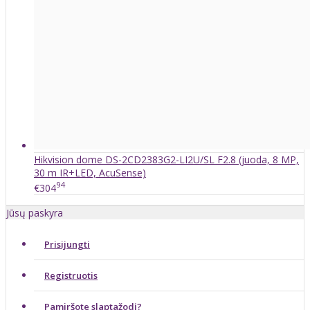
Hikvision dome DS-2CD2383G2-LI2U/SL F2.8 (juoda, 8 MP,
30 m IR+LED, AcuSense)
94
€304
Jūsų paskyra
Prisijungti
Registruotis
Pamiršote slaptažodį?