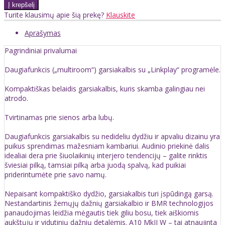
Turite klausimų apie šią prekę?
Klauskite
Aprašymas
Pagrindiniai privalumai
Daugiafunkcis („multiroom“) garsiakalbis su „Linkplay“ programėle.
Kompaktiškas belaidis garsiakalbis, kuris skamba galingiau nei
atrodo.
Tvirtinamas prie sienos arba lubų.
Daugiafunkcis garsiakalbis su nedideliu dydžiu ir apvaliu dizainu yra
puikus sprendimas mažesniam kambariui. Audinio priekinė dalis
idealiai dera prie šiuolaikinių interjero tendencijų – galite rinktis
šviesiai pilką, tamsiai pilką arba juodą spalvą, kad puikiai
priderintumėte prie savo namų.
Nepaisant kompaktiško dydžio, garsiakalbis turi įspūdingą garsą.
Nestandartinis žemųjų dažnių garsiakalbio ir BMR technologijos
panaudojimas leidžia mėgautis tiek giliu bosu, tiek aiškiomis
aukštųjų ir vidutinių dažnių detalėmis. A10 MkII W – tai atnaujinta