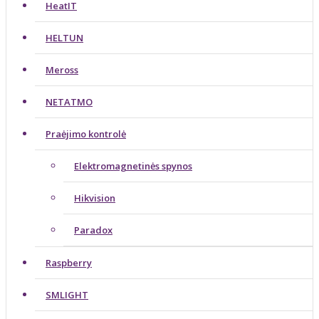
HeatIT
HELTUN
Meross
NETATMO
Praėjimo kontrolė
Elektromagnetinės spynos
Hikvision
Paradox
Raspberry
SMLIGHT