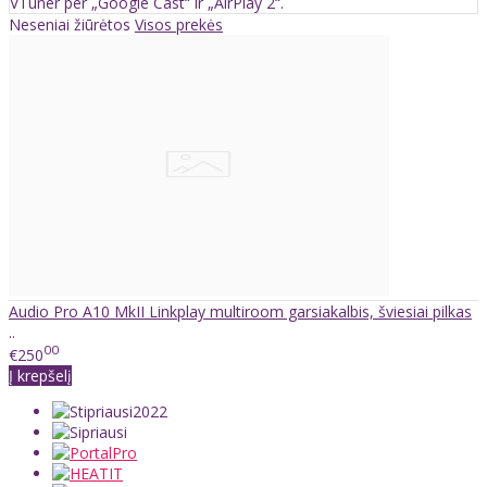
VTuner per „Google Cast“ ir „AirPlay 2“.
Neseniai žiūrėtos
Visos prekės
Audio Pro A10 MkII Linkplay multiroom garsiakalbis, šviesiai pilkas
..
00
€250
Į krepšelį