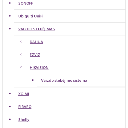
SONOFF
Ubiquiti UniFi
VAIZDO STEBĖJIMAS
DAHUA
EZVIZ
HIKVISION
Vaizdo stebėjimo sistema
XGIMI
FIBARO
Shelly