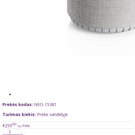
Prekės kodas:
NEO-15381
Turimas kiekis:
Prekė sandėlyje
00
€250
su PVM