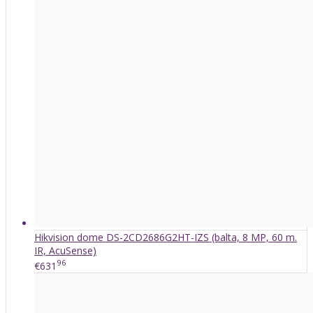
Hikvision dome DS-2CD2686G2HT-IZS (balta, 8 MP, 60 m.
IR, AcuSense)
96
€631