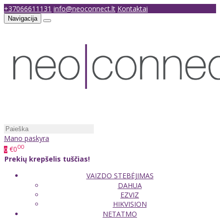
+37066611131
info@neoconnect.lt
Kontaktai
Navigacija
Mano paskyra
00
€0
0
Prekių krepšelis tuščias!
VAIZDO STEBĖJIMAS
DAHUA
EZVIZ
HIKVISION
NETATMO