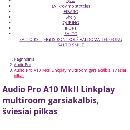
AJAX
EV Įkrovimo stotelės
FIBARO
Shelly
QUBINO
iPORT
SALTO
SALTO KS - ĮEIGOS KONTROLĖ VALDOMA TELEFONU
SALTO SMILE
Pagrindinis
AudioPro
Audio Pro A10 MkII Linkplay multiroom garsiakalbis, šviesiai
pilkas
Audio Pro A10 MkII Linkplay
multiroom garsiakalbis,
šviesiai pilkas