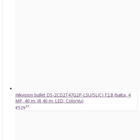
Hikvision bullet DS-2CD2T47G2P-LSU/SL(C) F2.8 (balta, 4
MP, 40 m. IR 40 m. LED, ColorVu)
31
€529