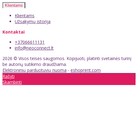
Klientams
Klientams
Užsakymų istorija
Kontaktai
+37066611131
info@neoconnect.lt
2026 © Visos teisės saugomos. Kopijuoti, platinti svetainės turinį
be autorių sutikimo draudžiama.
Elektroninių parduotuvių nuoma
-
eshoprent.com
Rašyti
Skambinti