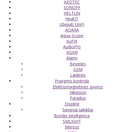
AEOTEC
SONOFF
HELTUN
HeatIT
Ubiquiti UniFi
AQARA
Aqua-Scope
euFIX
AudioPro
XGIMI
Alarm
Bevielės
GSM
Laidinės
Praėjimo kontrolė
Elektromagnetinės spynos
Hikvision
Paradox
Displine
Sieniniai laikikliai
Bondix Intelligence
SMLIGHT
Meross