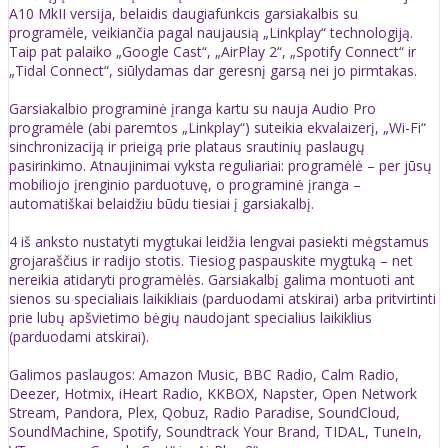
A10 MkII versija, belaidis daugiafunkcis garsiakalbis su
programėle, veikiančia pagal naujausią „Linkplay“ technologiją.
Taip pat palaiko „Google Cast“, „AirPlay 2“, „Spotify Connect“ ir
„Tidal Connect“, siūlydamas dar geresnį garsą nei jo pirmtakas.
Garsiakalbio programinė įranga kartu su nauja Audio Pro
programėle (abi paremtos „Linkplay“) suteikia ekvalaizerį, „Wi-Fi“
sinchronizaciją ir prieigą prie plataus srautinių paslaugų
pasirinkimo. Atnaujinimai vyksta reguliariai: programėlė – per jūsų
mobiliojo įrenginio parduotuvę, o programinė įranga –
automatiškai belaidžiu būdu tiesiai į garsiakalbį.
4 iš anksto nustatyti mygtukai leidžia lengvai pasiekti mėgstamus
grojaraščius ir radijo stotis. Tiesiog paspauskite mygtuką – net
nereikia atidaryti programėlės. Garsiakalbį galima montuoti ant
sienos su specialiais laikikliais (parduodami atskirai) arba pritvirtinti
prie lubų apšvietimo bėgių naudojant specialius laikiklius
(parduodami atskirai).
Galimos paslaugos: Amazon Music, BBC Radio, Calm Radio,
Deezer, Hotmix, iHeart Radio, KKBOX, Napster, Open Network
Stream, Pandora, Plex, Qobuz, Radio Paradise, SoundCloud,
SoundMachine, Spotify, Soundtrack Your Brand, TIDAL, TuneIn,