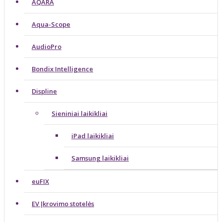
AQARA
Aqua-Scope
AudioPro
Bondix Intelligence
Displine
Sieniniai laikikliai
iPad laikikliai
Samsung laikikliai
euFIX
EV Įkrovimo stotelės