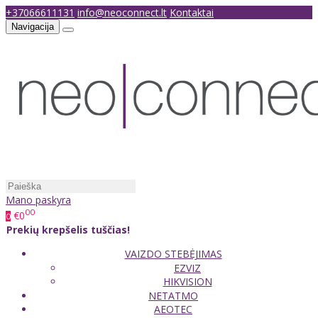
+37066611131
info@neoconnect.lt
Kontaktai
Navigacija
Mano paskyra
00
€0
0
Prekių krepšelis tuščias!
VAIZDO STEBĖJIMAS
EZVIZ
HIKVISION
NETATMO
AEOTEC