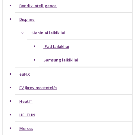
Bondix Intelligence
Displine
Sieniniai laikikliai
iPad laikikliai
Samsung laikikliai
euFIX
EV Įkrovimo stotelės
HeatIT
HELTUN
Meross