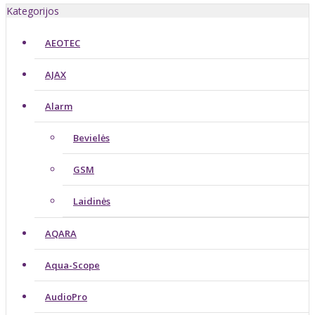
Kategorijos
AEOTEC
AJAX
Alarm
Bevielės
GSM
Laidinės
AQARA
Aqua-Scope
AudioPro