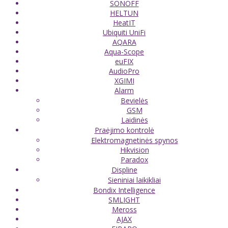
SONOFF
HELTUN
HeatIT
Ubiquiti UniFi
AQARA
Aqua-Scope
euFIX
AudioPro
XGIMI
Alarm
Bevielės
GSM
Laidinės
Praėjimo kontrolė
Elektromagnetinės spynos
Hikvision
Paradox
Displine
Sieniniai laikikliai
Bondix Intelligence
SMLIGHT
Meross
AJAX