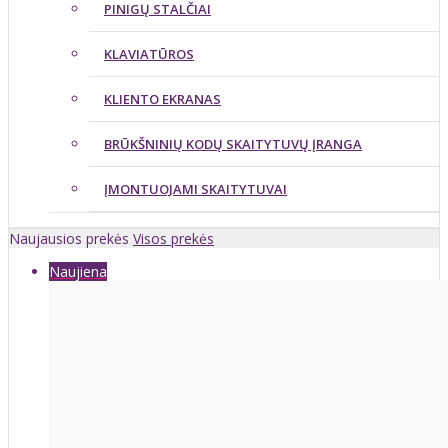
PINIGŲ STALČIAI
KLAVIATŪROS
KLIENTO EKRANAS
BRŪKŠNINIŲ KODŲ SKAITYTUVŲ ĮRANGA
ĮMONTUOJAMI SKAITYTUVAI
Naujausios prekės
Visos prekės
Naujiena