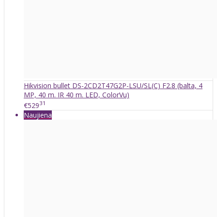
Hikvision bullet DS-2CD2T47G2P-LSU/SL(C) F2.8 (balta, 4
MP, 40 m. IR 40 m. LED, ColorVu)
31
€529
Naujiena