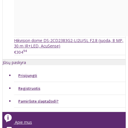
Hikvision dome DS-2CD2383G2-LI2U/SL F2.8 (juoda, 8 MP,
30 m IR+LED, AcuSense)
94
€304
Jūsų paskyra
Prisijungti
Registruotis
Pamiršote slaptažodį?
Apie mus