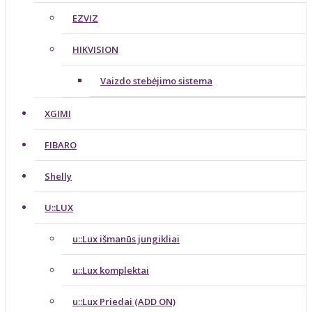
EZVIZ
HIKVISION
Vaizdo stebėjimo sistema
XGIMI
FIBARO
Shelly
U::LUX
u::Lux išmanūs jungikliai
u::Lux komplektai
u::Lux Priedai (ADD ON)