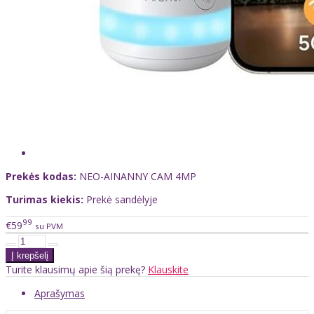
Prekės kodas:
NEO-AINANNY CAM 4MP
Turimas kiekis:
Prekė sandėlyje
99
€59
su PVM
Turite klausimų apie šią prekę?
Klauskite
Aprašymas