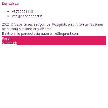
Kontaktai
+37066611131
info@neoconnect.lt
2026 © Visos teisės saugomos. Kopijuoti, platinti svetainės turinį
be autorių sutikimo draudžiama.
Elektroninių parduotuvių nuoma
-
eShoprent.com
Rašyk
Skambink