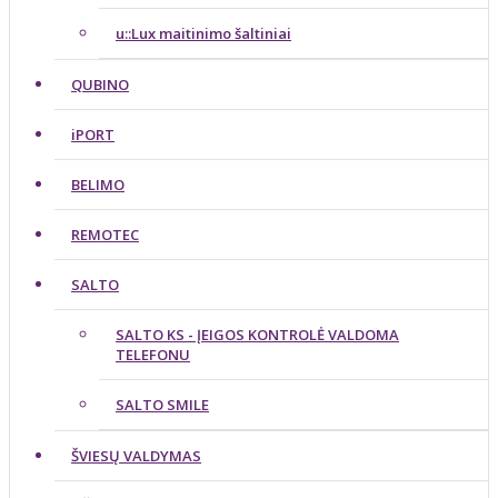
u::Lux maitinimo šaltiniai
QUBINO
iPORT
BELIMO
REMOTEC
SALTO
SALTO KS - ĮEIGOS KONTROLĖ VALDOMA
TELEFONU
SALTO SMILE
ŠVIESŲ VALDYMAS