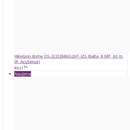
Hikvision dome DS-2CD2686G2HT-IZS (balta, 8 MP, 60 m.
IR, AcuSense)
96
€631
Naujiena