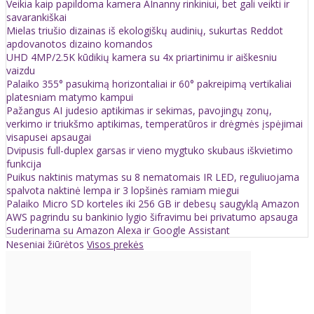
Veikia kaip papildoma kamera AInanny rinkiniui, bet gali veikti ir
savarankiškai
Mielas triušio dizainas iš ekologiškų audinių, sukurtas Reddot
apdovanotos dizaino komandos
UHD 4MP/2.5K kūdikių kamera su 4x priartinimu ir aiškesniu
vaizdu
Palaiko 355° pasukimą horizontaliai ir 60° pakreipimą vertikaliai
platesniam matymo kampui
Pažangus AI judesio aptikimas ir sekimas, pavojingų zonų,
verkimo ir triukšmo aptikimas, temperatūros ir drėgmės įspėjimai
visapusei apsaugai
Dvipusis full-duplex garsas ir vieno mygtuko skubaus iškvietimo
funkcija
Puikus naktinis matymas su 8 nematomais IR LED, reguliuojama
spalvota naktinė lempa ir 3 lopšinės ramiam miegui
Palaiko Micro SD korteles iki 256 GB ir debesų saugyklą Amazon
AWS pagrindu su bankinio lygio šifravimu bei privatumo apsauga
Suderinama su Amazon Alexa ir Google Assistant
Neseniai žiūrėtos
Visos prekės