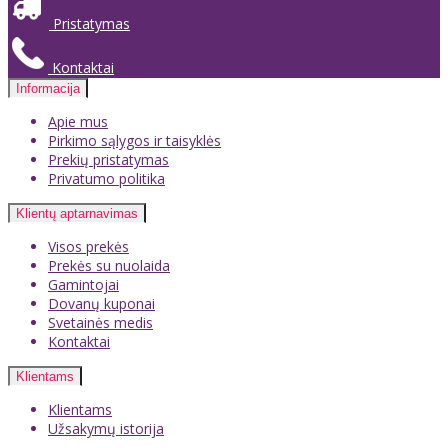
Pristatymas
Kontaktai
Informacija
Apie mus
Pirkimo sąlygos ir taisyklės
Prekių pristatymas
Privatumo politika
Klientų aptarnavimas
Visos prekės
Prekės su nuolaida
Gamintojai
Dovanų kuponai
Svetainės medis
Kontaktai
Klientams
Klientams
Užsakymų istorija