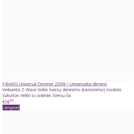
FIBARO Universal Dimmer 250W / Universalus dimeris
Veikiantis Z-Wave tinkle šviesų diminimo (tamsinimo) modulis.
Sukurtas veikti su įvairiais šviesų ša..
99
€58
Į krepšelį