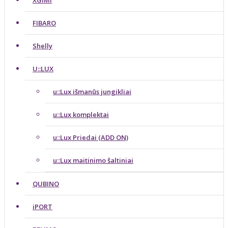
FIBARO
Shelly
U::LUX
u::Lux išmanūs jungikliai
u::Lux komplektai
u::Lux Priedai (ADD ON)
u::Lux maitinimo šaltiniai
QUBINO
iPORT