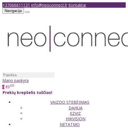
+37066611131
info@neoconnect.lt
Kontaktai
Navigacija
Mano paskyra
00
€0
0
Prekių krepšelis tuščias!
VAIZDO STEBĖJIMAS
DAHUA
EZVIZ
HIKVISION
NETATMO