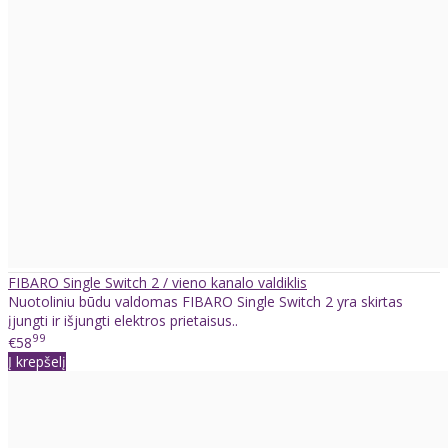
FIBARO Single Switch 2 / vieno kanalo valdiklis
Nuotoliniu būdu valdomas FIBARO Single Switch 2 yra skirtas
įjungti ir išjungti elektros prietaisus..
99
€58
Į krepšelį