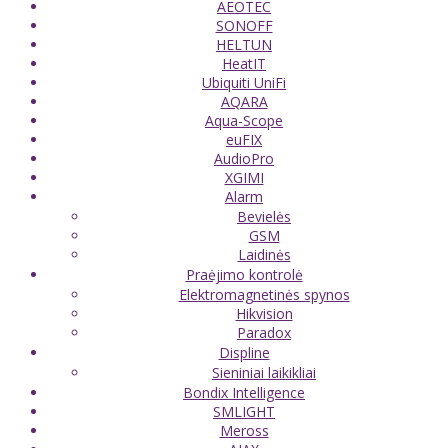
AEOTEC
SONOFF
HELTUN
HeatIT
Ubiquiti UniFi
AQARA
Aqua-Scope
euFIX
AudioPro
XGIMI
Alarm
Bevielės
GSM
Laidinės
Praėjimo kontrolė
Elektromagnetinės spynos
Hikvision
Paradox
Displine
Sieniniai laikikliai
Bondix Intelligence
SMLIGHT
Meross