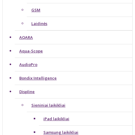
GSM
Laidinės
AQARA
Aqua-Scope
AudioPro
Bondix Intelligence
Displine
Sieniniai laikikliai
iPad laikikliai
Samsung laikikliai