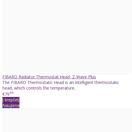
FIBARO Radiator Thermostat Head, Z-Wave Plus
The FIBARO Thermostatic Head is an intelligent thermostatic
head, which controls the temperature..
99
€79
Į krepšelį
Naujiena