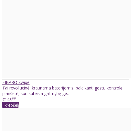
FIBARO Swipe
Tai revoliucinė, kraunama baterijomis, palaikanti gestų kontrolę
planšetė, kuri suteikia galimybę ge..
99
€148
Į krepšelį