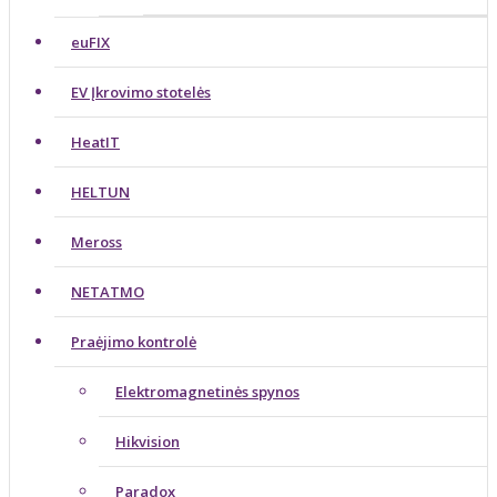
euFIX
EV Įkrovimo stotelės
HeatIT
HELTUN
Meross
NETATMO
Praėjimo kontrolė
Elektromagnetinės spynos
Hikvision
Paradox