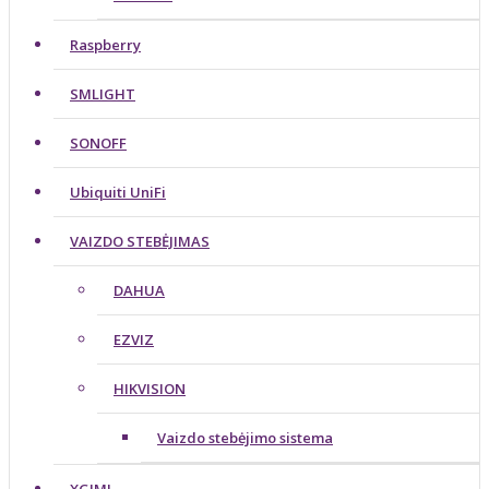
Raspberry
SMLIGHT
SONOFF
Ubiquiti UniFi
VAIZDO STEBĖJIMAS
DAHUA
EZVIZ
HIKVISION
Vaizdo stebėjimo sistema
XGIMI