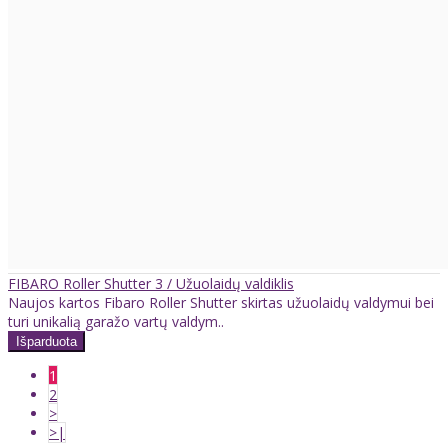
FIBARO Roller Shutter 3 / Užuolaidų valdiklis
Naujos kartos Fibaro Roller Shutter skirtas užuolaidų valdymui bei
turi unikalią garažo vartų valdym..
1
2
>
>|