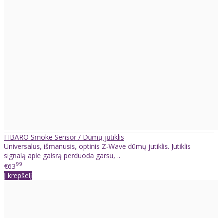
FIBARO Smoke Sensor / Dūmų jutiklis
Universalus, išmanusis, optinis Z-Wave dūmų jutiklis. Jutiklis
signalą apie gaisrą perduoda garsu, ..
99
€63
Į krepšelį