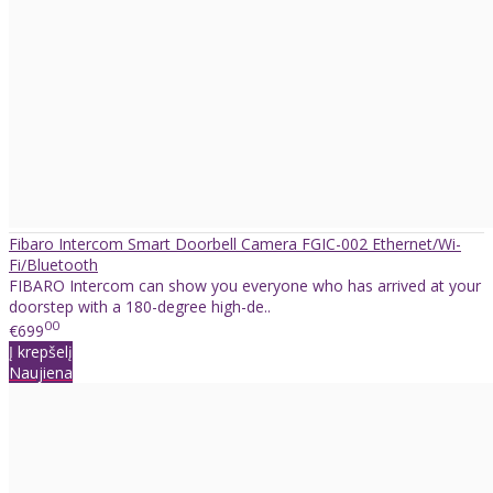
Fibaro Intercom Smart Doorbell Camera FGIC-002 Ethernet/Wi-
Fi/Bluetooth
FIBARO Intercom can show you everyone who has arrived at your
doorstep with a 180-degree high-de..
00
€699
Į krepšelį
Naujiena